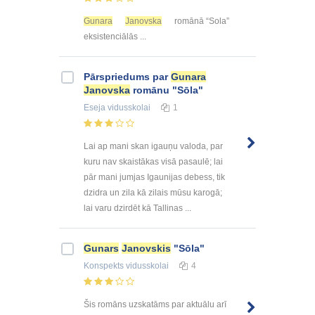
Gunara
Janovska
romānā “Sola”
eksistenciālās ...
Pārspriedums par
Gunara
Janovska
romānu "Sōla"
Eseja
vidusskolai
1
Lai ap mani skan igauņu valoda, par
kuru nav skaistākas visā pasaulē; lai
pār mani jumjas Igaunijas debess, tik
dzidra un zila kā zilais mūsu karogā;
lai varu dzirdēt kā Tallinas ...
Gunars
Janovskis
"Sōla"
Konspekts
vidusskolai
4
Šis romāns uzskatāms par aktuālu arī