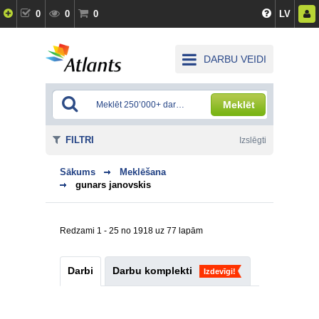
0
0
0
LV
DARBU VEIDI
Meklēt
FILTRI
Izslēgti
Sākums
Meklēšana
gunars janovskis
Redzami 1 - 25 no 1918 uz 77 lapām
Darbi
Darbu komplekti
Izdevīgi!