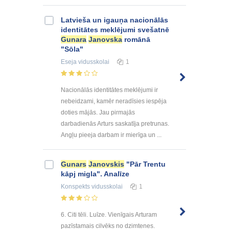
Latvieša un igauņa nacionālās
identitātes meklējumi svešatnē
Gunara
Janovska
romānā
"Sōla"
Eseja
vidusskolai
1
Nacionālās identitātes meklējumi ir
nebeidzami, kamēr neradīsies iespēja
doties mājās. Jau pirmajās
darbadienās Arturs saskatīja pretrunas.
Angļu pieeja darbam ir mierīga un ...
Gunars
Janovskis
"Pār Trentu
kāpj migla". Analīze
Konspekts
vidusskolai
1
6. Citi tēli. Luīze. Vienīgais Arturam
pazīstamais cilvēks no dzimtenes.