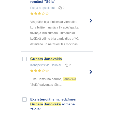
romānā "Sōla"
Eseja
augstskolai
2
Visgrūtāk bija cīnīties ar vientulību,
kura brīžiem uznāca tik spēcīga, ka
tuvināja izmisumam. Trimdnieku
kvēlākā vēlme bija atgriezties brīvā
dzimtenē un neizciest tās mocības, ...
Gunars
Janovskis
Konspekts
vidusskolai
2
... kā Hamsuna darbos,
Janovska
“Solā” galvenais tēls ...
Eksistenciālisma iedzīmes
Gunara
Janovska
romānā
"Sōla"