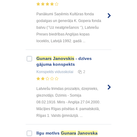
Panākumi Saņēmis Kultūras fonda
godalgas un ģenerāļa K. Gopera fonda
balvu (‘’Uz neatgriešanos ‘’), Latviešu
Preses biedrības Anglijas kopas
loceklis, Latvijā 1992. gadā ...
Gunars
Janovskis
- dzīves
gājuma konspekts
Konspekts
vidusskolai
2
Latviešu trimdas prozaiķis, dzejnieks,
gleznotājs. Dzimis - Somija
08.02.1916. Miris - Anglija 27.04.2000.
Mācījies Rīgas pilsētas 4. pamatskolā,
Rīgas 1. Valsts ģimnāzijā. ...
Ilgu motīvs
Gunara
Janovska