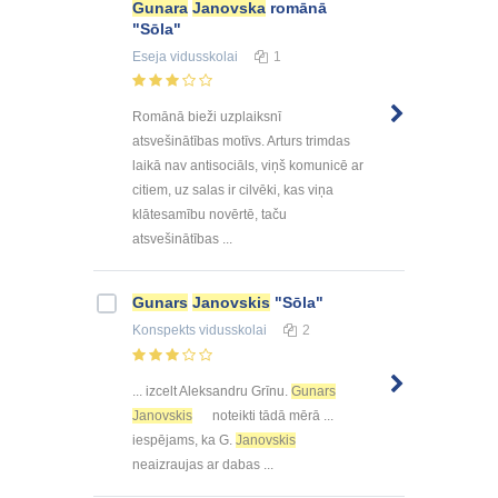
Gunara
Janovska
romānā
"Sōla"
Eseja
vidusskolai
1
Romānā bieži uzplaiksnī
atsvešinātības motīvs. Arturs trimdas
laikā nav antisociāls, viņš komunicē ar
citiem, uz salas ir cilvēki, kas viņa
klātesamību novērtē, taču
atsvešinātības ...
Gunars
Janovskis
"Sōla"
Konspekts
vidusskolai
2
... izcelt Aleksandru Grīnu.
Gunars
Janovskis
noteikti tādā mērā ...
iespējams, ka G.
Janovskis
neaizraujas ar dabas ...