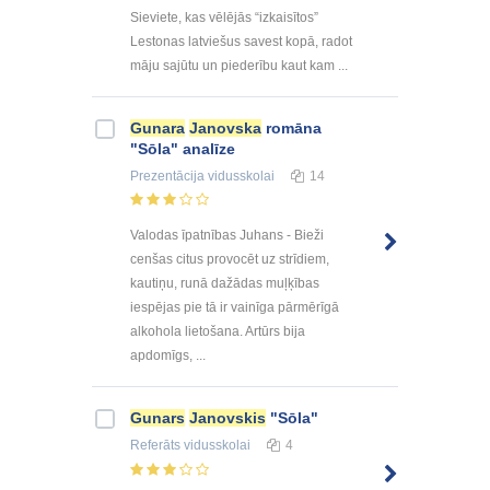
Sieviete, kas vēlējās “izkaisītos”
Lestonas latviešus savest kopā, radot
māju sajūtu un piederību kaut kam ...
Gunara
Janovska
romāna
"Sōla" analīze
Prezentācija
vidusskolai
14
Valodas īpatnības Juhans - Bieži
cenšas citus provocēt uz strīdiem,
kautiņu, runā dažādas muļķības
iespējas pie tā ir vainīga pārmērīgā
alkohola lietošana. Artūrs bija
apdomīgs, ...
Gunars
Janovskis
"Sōla"
Referāts
vidusskolai
4