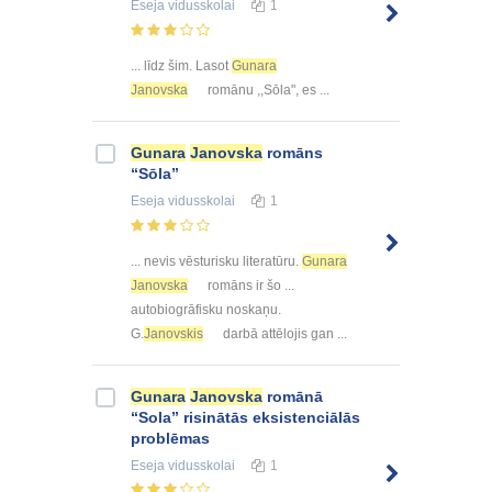
Eseja
vidusskolai
1
... līdz šim. Lasot
Gunara
Janovska
romānu ,,Sōla", es ...
Gunara
Janovska
romāns
“Sōla”
Eseja
vidusskolai
1
... nevis vēsturisku literatūru.
Gunara
Janovska
romāns ir šo ...
autobiogrāfisku noskaņu.
G.
Janovskis
darbā attēlojis gan ...
Gunara
Janovska
romānā
“Sola” risinātās eksistenciālās
problēmas
Eseja
vidusskolai
1