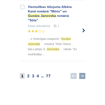
Vientulības tēlojums Albēra
Kamī romānā "Mēris" un
Gunāra
Janovska
romānā
"Sōla"
Eseja
vidusskolai
1
... ir cilvēcīgais maigums.”
Gunāra
Janovska
romānā “Sōla” Artura ...
bija Latvijā, G.
Janovskis
raksta: “Es
nedrīkstēju ...
1
2
3
4
..
77