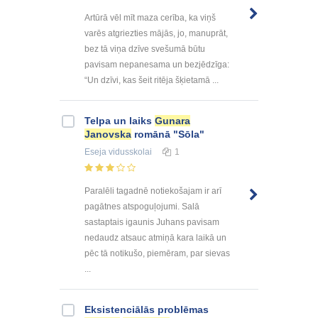
Artūrā vēl mīt maza cerība, ka viņš
varēs atgriezties mājās, jo, manuprāt,
bez tā viņa dzīve svešumā būtu
pavisam nepanesama un bezjēdzīga:
“Un dzīvi, kas šeit ritēja šķietamā ...
Telpa un laiks
Gunara
Janovska
romānā "Sōla"
Eseja
vidusskolai
1
Paralēli tagadnē notiekošajam ir arī
pagātnes atspoguļojumi. Salā
sastaptais igaunis Juhans pavisam
nedaudz atsauc atmiņā kara laikā un
pēc tā notikušo, piemēram, par sievas
...
Eksistenciālās problēmas