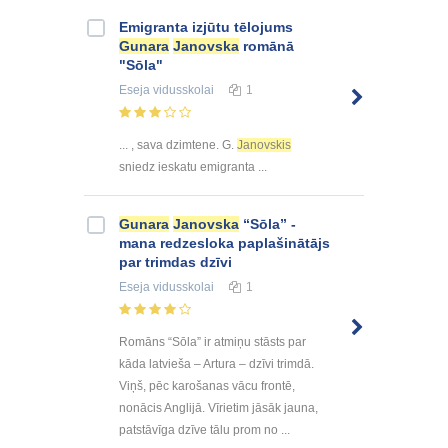
Emigranta izjūtu tēlojums
Gunara
Janovska
romānā
"Sōla"
Eseja
vidusskolai
1
... , sava dzimtene. G.
Janovskis
sniedz ieskatu emigranta ...
Gunara
Janovska
“Sōla” -
mana redzesloka paplašinātājs
par trimdas dzīvi
Eseja
vidusskolai
1
Romāns “Sōla” ir atmiņu stāsts par
kāda latvieša – Artura – dzīvi trimdā.
Viņš, pēc karošanas vācu frontē,
nonācis Anglijā. Vīrietim jāsāk jauna,
patstāvīga dzīve tālu prom no ...