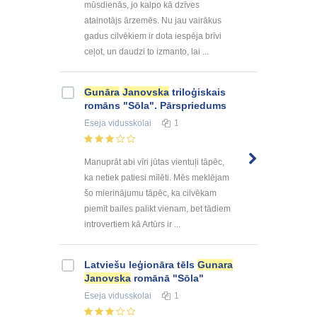
mūsdienās, jo kalpo kā dzīves
atainotājs ārzemēs. Nu jau vairākus
gadus cilvēkiem ir dota iespēja brīvi
ceļot, un daudzi to izmanto, lai ...
Gunāra
Janovska
triloģiskais
romāns "Sōla". Pārspriedums
Eseja
vidusskolai
1
Manuprāt abi vīri jūtas vientuļi tāpēc,
ka netiek patiesi mīlēti. Mēs meklējam
šo mierinājumu tāpēc, ka cilvēkam
piemīt bailes palikt vienam, bet tādiem
introvertiem kā Artūrs ir ...
Latviešu leģionāra tēls
Gunara
Janovska
romānā "Sōla"
Eseja
vidusskolai
1