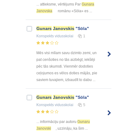
... attieksme, vērtējums Par
Gunara
Janovska
romānu «Sōla» es ...
Gunars
Janovskis
"Sōla"
Konspekts
vidusskolai
1
Mēs visi mīlam savu dzimto zemi, un
pat cenšoties no tās aizbēgt, iekšēji
pēc tās skumsti. Vienmēr dodoties
ceļojumos es vēlos doties mājās, pie
saviem tuvajiem, izbaudīt to dabu ...
Gunars
Janovskis
"Sōla"
Konspekts
vidusskolai
5
... informāciju par autoru
Gunaru
Janovski
, uzzināju, ka šim ...