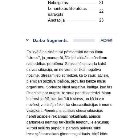
Nobeigums
21
Izmantotās literatūras
22
saraksts
Anotācija
23
Darba fragments
Aizvērt
Es izvēlējos zinātniski pētnieciskā darba tēmu
‘’stress’’, jo ,manuprāt, šī ir ļoti aktuāla mūsdienu
sabiedrības problēma. Stress mūs pavada katrā
dzīves situācijā, un ne vienmēr tikai negatīvā
nozīmē. Stresam jeb spriedzei, kā to sauc latviski,
piemīt arī pozitīva īpašība, proti, tas tonizē mūsu
organismu. Spriedze kļūst negatīva, kaitīga, kad tās
līmenis ir par augstu, to sauc par disspriedzi. Manu
interesi izpētīt, kas tad īsti ir stress, un kā to var
novērst, veicināja fakts, ka stresa situācijas ir mums
visapkārt. Piemēram, tipiskās stresa situācijas
nereti apspēlē reklāmās: nokaitināts, apjucis
darbinieks nemitīgi tarkšķošu telefonu ielenkumā;
kurpei nolūzis papēdis; parastā pulvera slikti
izmazgāts smalkais ģimenes galdauts. Viņš kādu