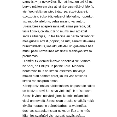
pametis; viņa nokavējusi lidmašīnu... un tad kā uz
burvju mājieniem viss atrisinās- uzsmēķējot īsto (to
vienīgo, reklāmas piedāvāto, pareizo) cigareti,
uzkožot īsto šokolādi, iedzerot īsto kafiju, nopērkot
īsto mobilo telefonu, veļas mašīnu vai auto...
Stresa biežā apspēlēšana reklāmās pierāda, cik
tas ir tipisks, cik daudzi no mums sevi atpazīst
šādās situācijās, un tas liecina arī par to cik labprāt
mēs gribētu atrast (nopirkt, pasūtīt, saņemt dāvanā)
brīnumlīdzekļus, kas ātri, efektīvi un galvenais bez
mūsu pašu līdzdalības atrisinātu dienišķās stresa
problēmas.
Diemžēl tik vienkārši dzīvē nenotiek! Ne Stimorol,
ne Ariel, ne Philips un pat ne Ford- Mondeo
neatbrīvos mūs no stresa ietekmes, un vēl jo
mazāk būtu pamats cerēt, ka tas viss atrisinās
stresa radītās problēmas.
Kārtējo reizi nākas pārliecināties, ka pasaule sākas
un beidzas sevī. Un sava vieta tajā, ir arī stresam.
Stress ir viens no vārdiņiem, ko mēs mīlam lietot
vietā un nevietā. Stress skan drusku smalkāk nekā
triviāla neprasme plānot darbus, aizvainotība,
dusmas, satraukums par neko, un līdz ar to mēs
jūtamies svarīgāki vismaz paši savās acīs.…