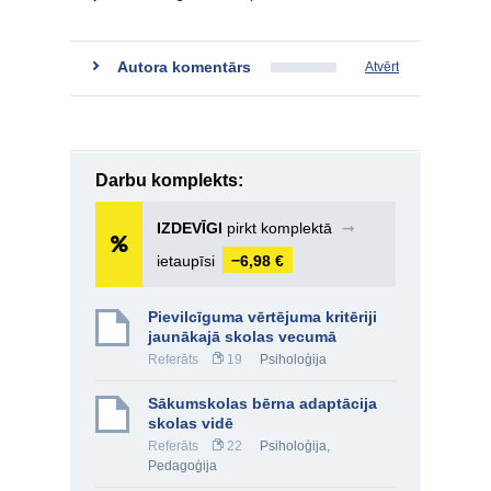
Autora komentārs
Atvērt
Darbu komplekts:
IZDEVĪGI
pirkt komplektā
➞
ietaupīsi
−6,98 €
Pievilcīguma vērtējuma kritēriji
jaunākajā skolas vecumā
Referāts
19
Psiholoģija
Sākumskolas bērna adaptācija
skolas vidē
Referāts
22
Psiholoģija
,
Pedagoģija