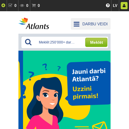
0
0
0
LV
DARBU VEIDI
Meklēt