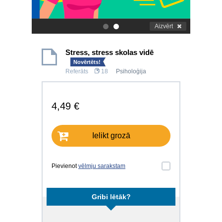
Aizvērt
.
.
Stress, stress skolas vidē
Novērtēts!
Referāts
18
Psiholoģija
4,49 €
Ielikt grozā
Pievienot
vēlmju sarakstam
Gribi lētāk?