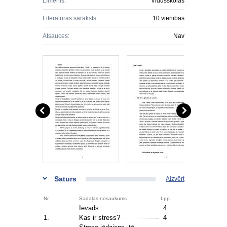
Līmenis:
Vidusskolas
Literatūras saraksts:
10 vienības
Atsauces:
Nav
Saturs
Aizvērt
Nr.
Sadaļas nosaukums
Lpp.
Ievads
4
1.
Kas ir stress?
4