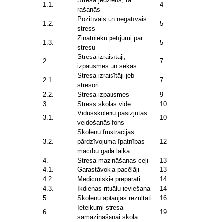
Stresa jēdziens, tā
1.1.
4
rašanās
Pozitīvais un negatīvais
1.2.
5
stress
Zinātnieku pētījumi par
1.3.
5
stresu
Stresa izraisītāji,
2.
7
izpausmes un sekas
Stresa izraisītāji jeb
2.1.
7
stresori
2.2.
Stresa izpausmes
9
3.
Stress skolas vidē
10
Vidusskolēnu pašizjūtas
3.1.
10
veidošanās fons
Skolēnu frustrācijas
3.2.
pārdzīvojuma īpatnības
12
mācību gada laikā
4.
Stresa mazināšanas ceļi
13
4.1.
Garastāvokļa pacēlāji
13
4.2.
Medicīniskie preparāti
14
4.3.
Ikdienas rituālu ieviešana
14
5.
Skolēnu aptaujas rezultāti
16
Ieteikumi stresa
6.
19
samazināšanai skolā