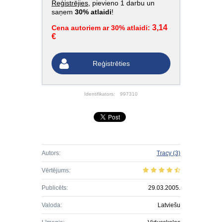
Reģistrējies
, pievieno 1 darbu un
saņem
30% atlaidi
!
3,14
Cena autoriem ar 30% atlaidi:
€
Reģistrēties
Identifikators:
997310
Autors:
Tracy
(3)
Vērtējums:
Publicēts:
29.03.2005.
Valoda:
Latviešu