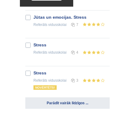
Jūtas un emocijas. Stress
Referāts
vidusskolai
7
Stress
Referāts
vidusskolai
4
Stress
Referāts
vidusskolai
3
NOVĒRTĒTS!
Parādīt vairāk līdzīgos ...