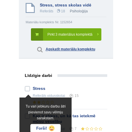
Stress, stress skolas vidē
Referāts
18
Psiholoģija
Materiālu komplekts Nr. 1152654
Pirkt 3 materiālus komplektā
Apskatīt materiālu komplektu
Līdzīgie darbi
Stress
Referāts
vidusskolai
15
Tu vari jebkuru darbu ātri
pievienot savu vēlmju
Kas ir stress, un kā tas ietekmē
sarakstam.
mūsu veselību
Forši!
Referāts
vidusskolai
7