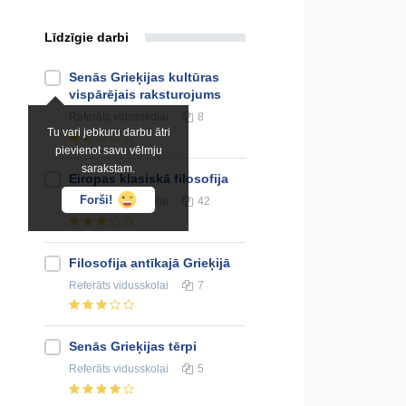
Līdzīgie darbi
Senās Grieķijas kultūras
vispārējais raksturojums
Referāts
vidusskolai
8
Tu vari jebkuru darbu ātri
pievienot savu vēlmju
sarakstam.
Eiropas klasiskā filosofija
Forši!
Referāts
vidusskolai
42
Filosofija antīkajā Grieķijā
Referāts
vidusskolai
7
Senās Grieķijas tērpi
Referāts
vidusskolai
5