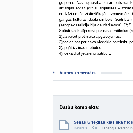
gs.p.m.ē. Nav nejaušība, ka arī pats vārds 
attīstījās sofisti (gr.val. sophistes – izdo
ar dzīvi un tās vistiešākajām izpausmēm. G
garīgās kultūras ideālu simbols. Gudrība ir 
(sengrieķu reliģija bija daudzdievīga). [2;3]
Sofisti uzskatīja sevi par runas mākslas (r
1)atspēkot pretinieka apgalvojumus;
2)pārliecināt par sava viedokļa pareizību p
3)apgūt izziņas metodes;
4)noskaidrot jēdzienu būtību.…
Autora komentārs
Darbu komplekts:
Senās Grieķijas klasiskā filos
Referāts
8
Filosofija
,
Personīb