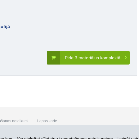
ofijā
Pirkt 3 materiālus komplektā
ošanas noteikumi
Lapas karte
s lapu, Jūs piekrītat
sīkdatņu izmantošanas noteikumiem. Uzzināt vair