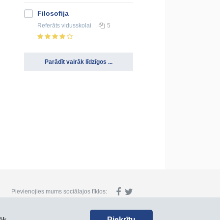
Filosofija
Referāts
vidusskolai
5
Parādīt vairāk līdzīgos ...
Pievienojies mums sociālajos tīklos:
Piekrītu
āk.