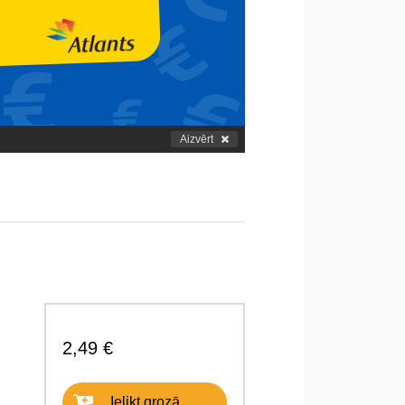
Aizvērt
2,49 €
Ielikt grozā