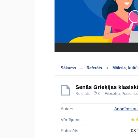
Sākums
Referāts
Māksla, kultū
Senās Grieķijas klasiskā
Referāts
8
Filosofija
,
Personīb
Autors:
Anonīms au
Vērtējums:
Publicēts:
03.