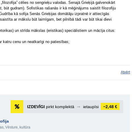
„filozofija” cēlies no sengrieķu valodas. Senajā Grieķijā galvenokārt
māt, būt gudram). Sofistikas rašanās ir kā mēģinājums saistīt filozofiju
udrība kā sofija Senās Grieķijas domātāju izpratnē ir attiecīgās
saistīta ar mākslu būt laimīgam, bet pilnībā tādi var būt tikai dievi
etorikas) un strīda mākslas (eristikas) speciālistiem un mācīja citus:
ar katru cenu un neatkarīgi no patiesības;
Atvērt
IZDEVĪGI
pirkt komplektā
➞
ietaupīsi
−2,48 €
ofija
as
,
Vēsture, kultūra