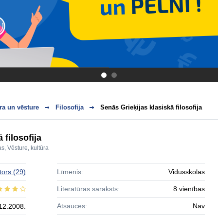
.
.
ra un vēsture
Filosofija
Senās Grieķijas klasiskā filosofija
 filosofija
as
,
Vēsture, kultūra
tors
(29)
Līmenis:
Vidusskolas
Literatūras saraksts:
8 vienības
Atsauces:
Nav
12.2008.