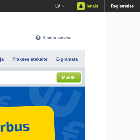
LV
Ienākt
Reģistrēties
Klientu serviss
ja
Prakses atskaite
E-grāmata
Meklēt