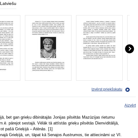
Latviešu
Izvērst priekšskatu
Aizvērt
ijā, bet gan grieķu dibinātajās Jonijas pilsētās Mazūzijas rietumu
ē. pārejot sestajā. Vēlāk tā attīstās grieķu pilsētās Dienviditālijā,
zot pašā Grieķijā – Atēnās. [1]
najā Grieķijā, un, tāpat kā Senajos Austrumos, tie attiecināmi uz VI.