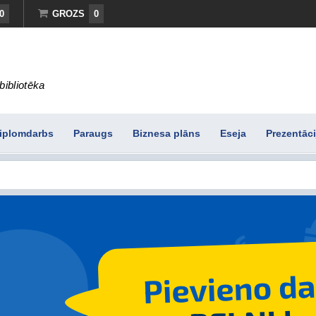
0
GROZS
0
bibliotēka
iplomdarbs
Paraugs
Biznesa plāns
Eseja
Prezentāci