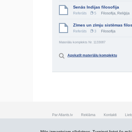
Senās Indijas filosofija
Referāts
5
Filosofija
,
Reliģija
Zīmes un zīmju sistēmas filos
Referāts
3
Filosofija
Materiālu komplekts Nr. 1133087
Apskatīt materiālu komplektu
Par Atlants.lv
Reklāma
Kontakti
Liet
SIA „CDI” © 2002 - 2026
Mēs izmantojam sīkdatnes. Turpinot lietot šo māja