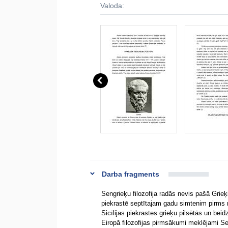
Valoda:
Darba fragments
Sengrieķu filozofija radās nevis pašā Grieķ
piekrastē septītajam gadu simtenim pirms m.
Sicīlijas piekrastes grieķu pilsētās un beid
Eiropā filozofijas pirmsākumi meklējami Se