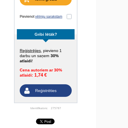
Pievienot
vēlmju sarakstam
Gribi lētāk?
Reģistrējies
, pievieno 1
darbu un saņem
30%
atlaidi
!
Cena autoriem ar 30%
1,74 €
atlaidi:
Reģistrēties
Identifikators:
275787