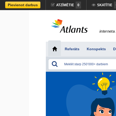
Pievienot darbus
ATZĪMĒTIE
0
SKATĪTIE
interneta 
Referāts
Konspekts
D