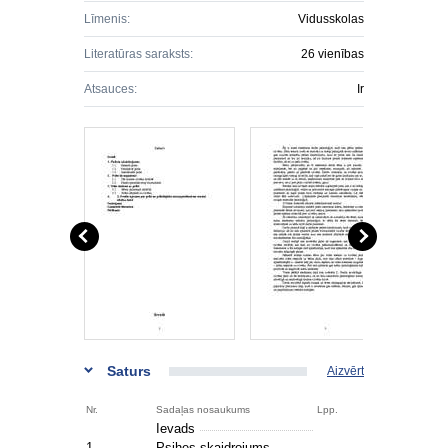
Līmenis:
Vidusskolas
Literatūras saraksts:
26 vienības
Atsauces:
Ir
Saturs
Aizvērt
Nr.
Sadaļas nosaukums
Lpp.
Ievads
1.
Psihes skaidrojums