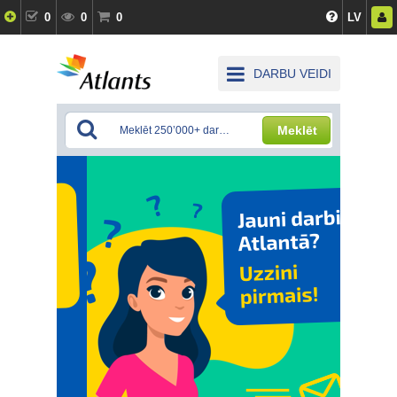
0
0
0
LV
DARBU VEIDI
Meklēt