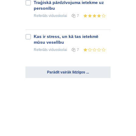
Traģiskā pārdzīvojuma ietekme uz
personību
Referāts
vidusskolai
7
Kas ir stress, un kā tas ietekmē
mūsu veselību
Referāts
vidusskolai
7
Parādīt vairāk līdzīgos ...