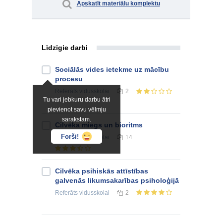
Apskatīt materiālu komplektu
Līdzīgie darbi
Sociālās vides ietekme uz mācību
procesu
Referāts
vidusskolai
2
Tu vari jebkuru darbu ātri
pievienot savu vēlmju
sarakstam.
Cilvēka miegs un bioritms
Forši!
Referāts
vidusskolai
14
Cilvēka psihiskās attīstības
galvenās likumsakarības psiholoģijā
Referāts
vidusskolai
2