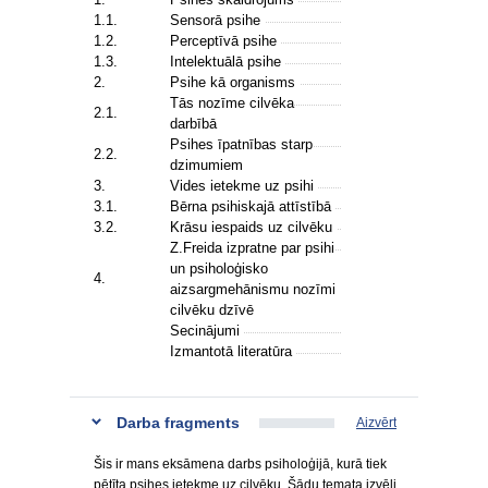
1.1.
Sensorā psihe
1.2.
Perceptīvā psihe
1.3.
Intelektuālā psihe
2.
Psihe kā organisms
Tās nozīme cilvēka
2.1.
darbībā
Psihes īpatnības starp
2.2.
dzimumiem
3.
Vides ietekme uz psihi
3.1.
Bērna psihiskajā attīstībā
3.2.
Krāsu iespaids uz cilvēku
Z.Freida izpratne par psihi
un psiholoģisko
4.
aizsargmehānismu nozīmi
cilvēku dzīvē
Secinājumi
Izmantotā literatūra
Darba fragments
Aizvērt
Šis ir mans eksāmena darbs psiholoģijā, kurā tiek
pētīta psihes ietekme uz cilvēku. Šādu temata izvēli