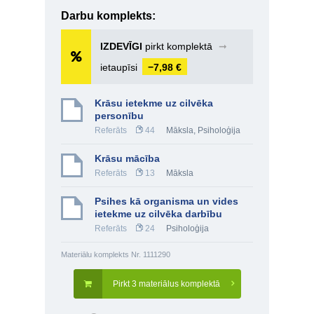
Darbu komplekts:
IZDEVĪGI
pirkt komplektā
➞
ietaupīsi
−7,98 €
Krāsu ietekme uz cilvēka
personību
Referāts
44
Māksla
,
Psiholoģija
Krāsu mācība
Referāts
13
Māksla
Psihes kā organisma un vides
ietekme uz cilvēka darbību
Referāts
24
Psiholoģija
Materiālu komplekts Nr. 1111290
Pirkt 3 materiālus komplektā