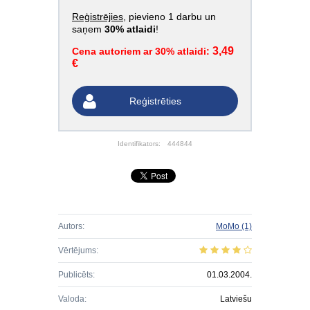
Reģistrējies
, pievieno 1 darbu un
saņem
30% atlaidi
!
3,49
Cena autoriem ar 30% atlaidi:
€
Reģistrēties
Identifikators:
444844
Autors:
MoMo
(1)
Vērtējums:
Publicēts:
01.03.2004.
Valoda:
Latviešu