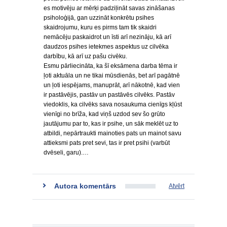
es motivēju ar mērķi padziļināt savas zināšanas
psiholoģijā, gan uzzināt konkrētu psihes
skaidrojumu, kuru es pirms tam tik skaidri
nemācēju paskaidrot un īsti arī nezināju, kā arī
daudzos psihes ietekmes aspektus uz cilvēka
darbību, kā arī uz pašu civēku.
Esmu pārliecināta, ka šī eksāmena darba tēma ir
ļoti aktuāla un ne tikai mūsdienās, bet arī pagātnē
un ļoti iespējams, manuprāt, arī nākotnē, kad vien
ir pastāvējis, pastāv un pastāvēs cilvēks. Pastāv
viedoklis, ka cilvēks sava nosaukuma cienīgs kļūst
vienīgi no brīža, kad viņš uzdod sev šo grūto
jautājumu par to, kas ir psihe, un sāk meklēt uz to
atbildi, nepārtraukti mainoties pats un mainot savu
attieksmi pats pret sevi, tas ir pret psihi (varbūt
dvēseli, garu).…
Autora komentārs
Atvērt