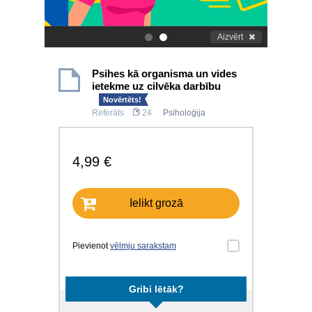
Aizvērt
.
.
Psihes kā organisma un vides
ietekme uz cilvēka darbību
Novērtēts!
Referāts
24
Psiholoģija
4,99 €
Ielikt grozā
Pievienot
vēlmju sarakstam
Gribi lētāk?