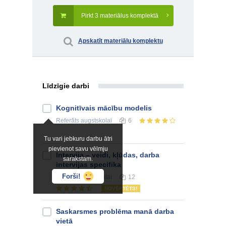
Pirkt 3 materiālus komplektā
Apskatīt materiālu komplektu
Līdzīgie darbi
Kognitīvais mācību modelis
Referāts
augstskolai
6
Tu vari jebkuru darbu ātri
pievienot savu vēlmju
Intervija – veidi, kļūdas, darba
sarakstam.
intervijas specifika
Forši!
Referāts
augstskolai
12
NOVĒRTĒTS!
Saskarsmes problēma manā darba
vietā