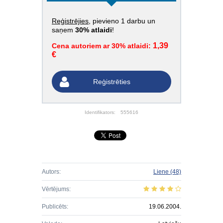
Reģistrējies
, pievieno 1 darbu un
saņem
30% atlaidi
!
1,39
Cena autoriem ar 30% atlaidi:
€
Reģistrēties
Identifikators:
555616
Autors:
Liene
(48)
Vērtējums:
Publicēts:
19.06.2004.