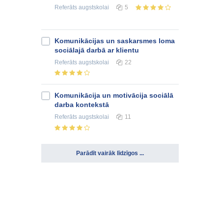
Referāts
augstskolai
5
Komunikācijas un saskarsmes loma
sociālajā darbā ar klientu
Referāts
augstskolai
22
Komunikācija un motivācija sociālā
darba kontekstā
Referāts
augstskolai
11
Parādīt vairāk līdzīgos ...