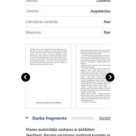
Valoda:
Latviešu
Līmenis:
Augstskolas
Literatūras saraksts:
Nav
Atsauces:
Nav
Darba fragments
Aizvērt
Klases audzinātājs sastopas ar dažādiem
šķēršļiem. Reizēm neizdodas nodibināt kontaktu ar