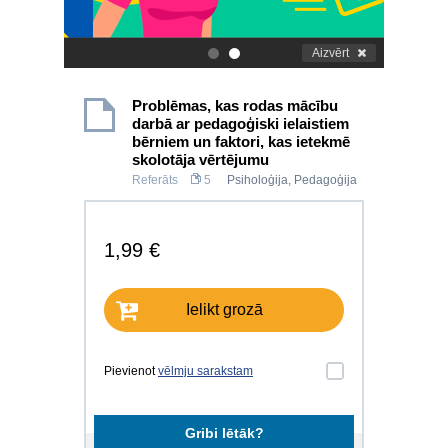
Aizvērt
.
.
Problēmas, kas rodas mācību
darbā ar pedagoģiski ielaistiem
bērniem un faktori, kas ietekmē
skolotāja vērtējumu
Referāts
5
Psiholoģija
,
Pedagoģija
1,99 €
Ielikt grozā
Pievienot
vēlmju sarakstam
Gribi lētāk?