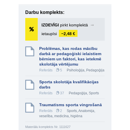
Darbu komplekts:
IZDEVĪGI
pirkt komplektā
➞
ietaupīsi
−2,48 €
Problēmas, kas rodas mācību
darbā ar pedagoģiski ielaistiem
bērniem un faktori, kas ietekmē
skolotāja vērtējumu
Referāts
5
Psiholoģija
,
Pedagoģija
Sporta skolotāja kvalifikācijas
darbs
Referāts
37
Pedagoģija
,
Sports
Traumatisms sporta vingrošanā
Referāts
2
Sports
,
Anatomija,
veselība, medicīna, higiēna
Materiālu komplekts Nr. 1111627