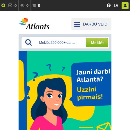
0
0
0
LV
DARBU VEIDI
Meklēt