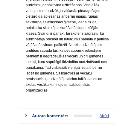
audzēkni, panākt viņa uzticēšanos. Visbiežāk
vainojama ir audzēkņa vilšanās pieaugušajos –
cietsirdīga apiešanās ar bērnu mājās, rupjas
savstarpējās attiecības ģimenē, vienaldzīga,
netaktiska skolotāja izturēšanās iepriekšējās
klasēs. Svarīgi ir panākt, lai skolēns saprastu, ka
audzinātāja prasību un ieteikumu pamatā ir patiesa
vēlēšanās viņam palīdzēt. Nereti audzinātājam
grūtības sagādā tas, ka pedagoģiski ielaistiem
bērniem ir degradējušies vecāki un citi ģimenes
locekļi, kuru saprātīgā līdzdalība audzināšanā nav
panākama. Tad visbiežāk vienīgā izeja ir bērnu
izdzīt no ģimenes. Saskaroties ar vecāku
neatsaucību, audzinātājs aicina talkā klases un
skolas vecāku komiteju un sabiedriskās
organizācijas.
…
Autora komentārs
Atvērt