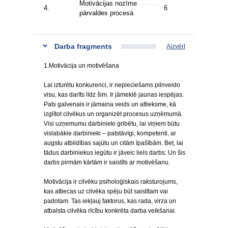
Motivācijas nozīme
4.
6
pārvaldes procesā
Darba fragments
Aizvērt
1.Motivācija un motivēšana
Lai izturētu konkurenci, ir nepieciešams pilnveido
visu, kas darīts līdz šim. Ir jāmeklē jaunas iespējas.
Pats galvenais ir jāmaina veids un attieksme, kā
izglītot cilvēkus un organizēt procesus uzņēmumā.
Visi uzņemumu darbinieki gribētu, lai viņiem būtu
vislabākie darbinieki – patstāvīgi, kompetenti, ar
augstu atbildības sajūtu un citām īpašībām. Bet, lai
tādus darbiniekus iegūtu ir jāveic liels darbs. Un šis
darbs pirmām kārtām ir saistīts ar motivēšanu.
Motivācija ir cilvēku psiholoģiskais raksturojums,
kas attiecas uz cilvēka spēju būt saistītam vai
padotam. Tas iekļauj faktorus, kas rada, virza un
atbalsta cilvēka rīcību konkrēta darba veikšanai.