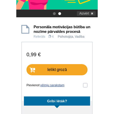
Aizvērt
.
.
Personāla motivācijas būtība un
nozīme pārvaldes procesā
Referāts
4
Psiholoģija
,
Vadība
0,99 €
Ielikt grozā
Pievienot
vēlmju sarakstam
Gribi lētāk?