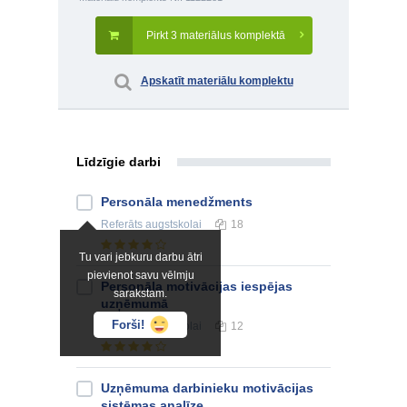
Pirkt 3 materiālus komplektā
Apskatīt materiālu komplektu
Līdzīgie darbi
Personāla menedžments
Referāts
augstskolai
18
Tu vari jebkuru darbu ātri
pievienot savu vēlmju
Personāla motivācijas iespējas
sarakstam.
uzņēmumā
Forši!
Referāts
augstskolai
12
Uzņēmuma darbinieku motivācijas
sistēmas analīze