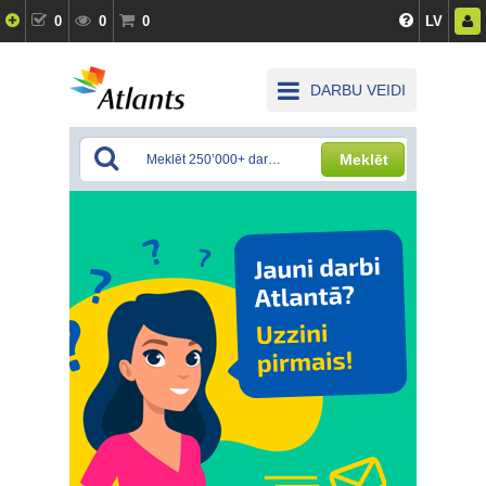
0
0
0
LV
DARBU VEIDI
Meklēt