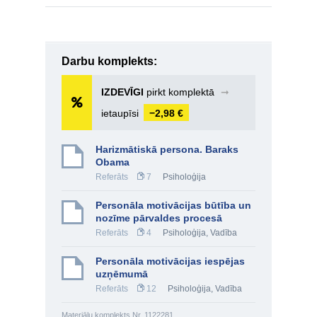
Darbu komplekts:
IZDEVĪGI
pirkt komplektā
➞
ietaupīsi
−2,98 €
Harizmātiskā persona. Baraks
Obama
Referāts
7
Psiholoģija
Personāla motivācijas būtība un
nozīme pārvaldes procesā
Referāts
4
Psiholoģija
,
Vadība
Personāla motivācijas iespējas
uzņēmumā
Referāts
12
Psiholoģija
,
Vadība
Materiālu komplekts Nr. 1122281