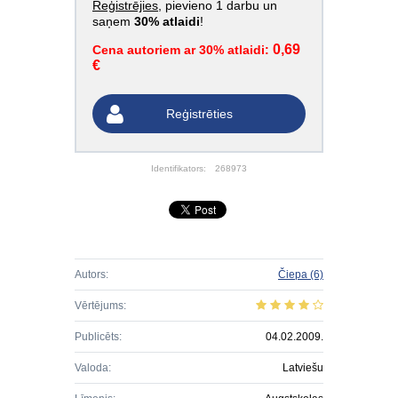
Reģistrējies
, pievieno 1 darbu un
saņem
30% atlaidi
!
0,69
Cena autoriem ar 30% atlaidi:
€
Reģistrēties
Identifikators:
268973
Autors:
Čiepa
(6)
Vērtējums:
Publicēts:
04.02.2009.
Valoda:
Latviešu