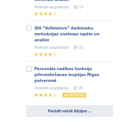
Referāts
augstskolai
29
SIA "Vollmotors" darbinieku
motivācijas sistēmas izpēte un
analīze
Referāts
augstskolai
22
Personāla vadības funkciju
pilnveidošanas iespējas Rīgas
patversmē
Referāts
augstskolai
35
NOVĒRTĒTS!
Parādīt vairāk līdzīgos ...