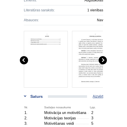
Līmenis:
Augstskolas
Literatūras saraksts:
1 vienības
Atsauces:
Nav
Saturs
Aizvērt
Nr.
Sadaļas nosaukums
Lpp.
1.
Motivācija un motivēšana
2
2.
Motivācijas teorijas
3
3.
Motivēšanas veidi
5