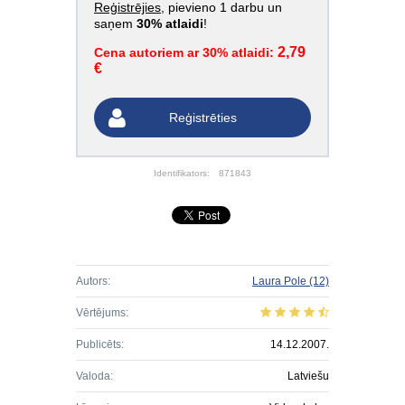
Reģistrējies
, pievieno 1 darbu un
saņem
30% atlaidi
!
2,79
Cena autoriem ar 30% atlaidi:
€
Reģistrēties
Identifikators:
871843
Autors:
Laura Pole
(12)
Vērtējums:
Publicēts:
14.12.2007.
Valoda:
Latviešu