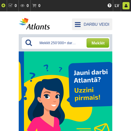
0
0
0
LV
DARBU VEIDI
Meklēt