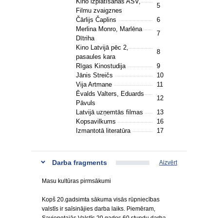
Kino izplatīšanās ASV,
5
Filmu zvaigznes
Čārlijs Čaplins
6
Merlina Monro, Marlēna
7
Dītriha
Kino Latvijā pēc 2,
8
pasaules kara
Rīgas Kinostudija
9
Jānis Streičs
10
Vija Artmane
11
Ēvalds Valters, Eduards
12
Pāvuls
Latvijā uzņemtās filmas
13
Kopsavilkums
16
Izmantotā literatūra
17
Darba fragments
Aizvērt
Masu kultūras pirmsākumi
Kopš 20.gadsimta sākuma visās rūpniecības
valstīs ir saīsinājies darba laiks. Piemēram,