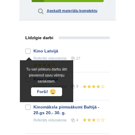
Apskatīt materiālu komplektu
Līdzīgie darbi
Kino Latvijā
Referāts
vidusskolai
27
Tu vari jebkuru darbu ātri
pievienot savu vēlmju
Kino Latvijā
sarakstam.
Referāts
vidusskolai
9
Forši!
Kinomāksla pirmsākumi Baltijā -
20.gs 20.- 30. g.
Referāts
vidusskolai
4