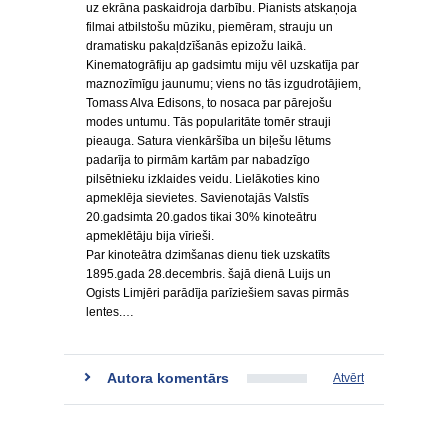
uz ekrāna paskaidroja darbību. Pianists atskaņoja
filmai atbilstošu mūziku, piemēram, strauju un
dramatisku pakaļdzīšanās epizožu laikā.
Kinematogrāfiju ap gadsimtu miju vēl uzskatīja par
maznozīmīgu jaunumu; viens no tās izgudrotājiem,
Tomass Alva Edisons, to nosaca par pārejošu
modes untumu. Tās popularitāte tomēr strauji
pieauga. Satura vienkāršība un biļešu lētums
padarīja to pirmām kartām par nabadzīgo
pilsētnieku izklaides veidu. Lielākoties kino
apmeklēja sievietes. Savienotajās Valstīs
20.gadsimta 20.gados tikai 30% kinoteātru
apmeklētāju bija vīrieši.
Par kinoteātra dzimšanas dienu tiek uzskatīts
1895.gada 28.decembris. šajā dienā Luijs un
Ogists Limjēri parādīja parīziešiem savas pirmās
lentes.…
Autora komentārs
Atvērt