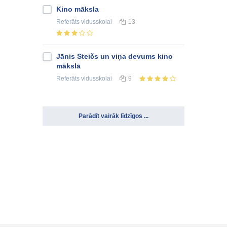
Kino māksla
Referāts
vidusskolai
13
Jānis Steičs un viņa devums kino
mākslā
Referāts
vidusskolai
9
Parādīt vairāk līdzīgos ...