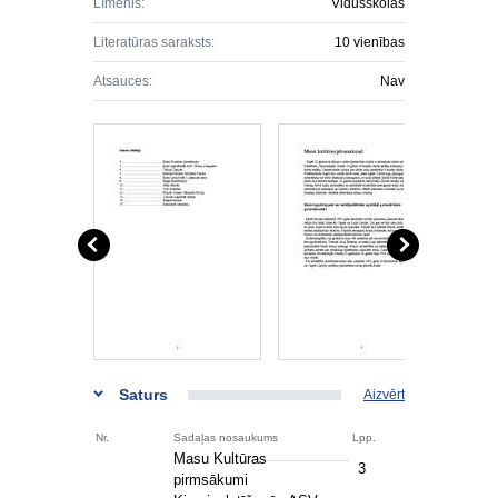
Līmenis:
Vidusskolas
Literatūras saraksts:
10 vienības
Atsauces:
Nav
Saturs
Aizvērt
Nr.
Sadaļas nosaukums
Lpp.
Masu Kultūras
3
pirmsākumi