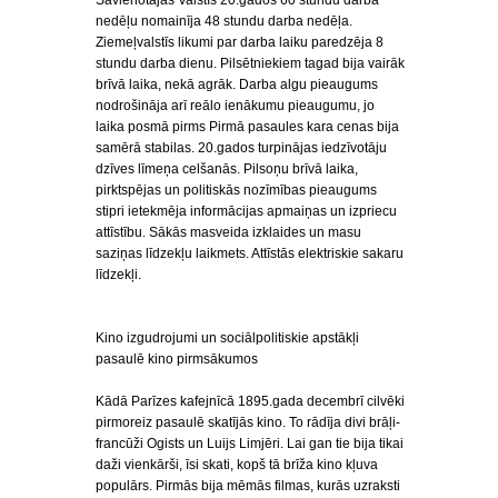
Savienotajās Valstīs 20.gados 60 stundu darba
nedēļu nomainīja 48 stundu darba nedēļa.
Ziemeļvalstīs likumi par darba laiku paredzēja 8
stundu darba dienu. Pilsētniekiem tagad bija vairāk
brīvā laika, nekā agrāk. Darba algu pieaugums
nodrošināja arī reālo ienākumu pieaugumu, jo
laika posmā pirms Pirmā pasaules kara cenas bija
samērā stabilas. 20.gados turpinājas iedzīvotāju
dzīves līmeņa celšanās. Pilsoņu brīvā laika,
pirktspējas un politiskās nozīmības pieaugums
stipri ietekmēja informācijas apmaiņas un izpriecu
attīstību. Sākās masveida izklaides un masu
saziņas līdzekļu laikmets. Attīstās elektriskie sakaru
līdzekļi.
Kino izgudrojumi un sociālpolitiskie apstākļi
pasaulē kino pirmsākumos
Kādā Parīzes kafejnīcā 1895.gada decembrī cilvēki
pirmoreiz pasaulē skatījās kino. To rādīja divi brāļi-
francūži Ogists un Luijs Limjēri. Lai gan tie bija tikai
daži vienkārši, īsi skati, kopš tā brīža kino kļuva
populārs. Pirmās bija mēmās filmas, kurās uzraksti