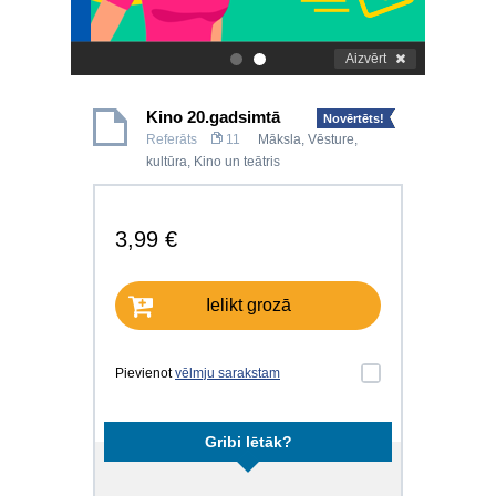
Aizvērt
.
.
Kino 20.gadsimtā
Novērtēts!
Referāts
11
Māksla
,
Vēsture,
kultūra
,
Kino un teātris
3,99 €
Ielikt grozā
Pievienot
vēlmju sarakstam
Gribi lētāk?