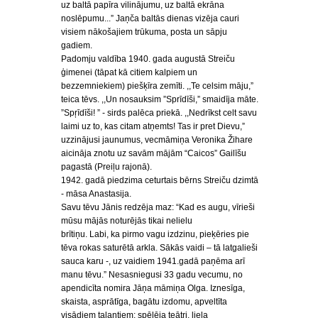
uz baltā papīra vilinājumu, uz baltā ekrāna
noslēpumu...” Jaņča baltās dienas vizēja cauri
visiem nākošajiem trūkuma, posta un sāpju
gadiem.
Padomju valdība 1940. gada augustā Streiču
ģimenei (tāpat kā citiem kalpiem un
bezzemniekiem) piešķīra zemīti. ,,Te celsim māju,”
teica tēvs. ,,Un nosauksim ”Sprīdīši,” smaidīja māte.
”Spŗīdīši! ” - sirds palēca priekā. ,,Nedrīkst celt savu
laimi uz to, kas citam atņemts! Tas ir pret Dievu,”
uzzinājusi jaunumus, vecmāmiņa Veronika Žihare
aicināja znotu uz savām mājām “Caicos” Gailīšu
pagastā (Preiļu rajonā).
1942. gadā piedzima ceturtais bērns Streiču dzimtā
- māsa Anastasija.
Savu tēvu Jānis redzēja maz: “Kad es augu, vīrieši
mūsu mājās noturējās tikai nelielu
brītiņu. Labi, ka pirmo vagu izdzinu, pieķēries pie
tēva rokas saturētā arkla. Sākās vaidi – tā latgalieši
sauca karu -, uz vaidiem 1941.gadā paņēma arī
manu tēvu.” Nesasniegusi 33 gadu vecumu, no
apendicīta nomira Jāņa māmiņa Olga. Iznesīga,
skaista, asprātīga, bagātu izdomu, apveltīta
visādiem talantiem: spēlēja teātri, liela