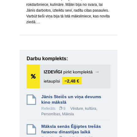
rokdarbniece, kulināre. Mātei bija no svara, lai
Jānis darbotos, izteiktu sevi, radītu citas pasaules.
Varbūt tieši viņa bija tā īstā māksliniece, kas novīta
ziedā.…
Darbu komplekts:
IZDEVĪGI
pirkt komplektā
➞
ietaupīsi
−2,48 €
Jānis Steičs un viņa devums
kino mākslā
Referāts
9
Vēsture, kultūra
,
Personības
,
Māksla
Māksla senās Ēģiptes trešās
faraonu dinastijas laikā