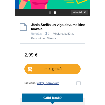
Aizvērt
.
.
Jānis Steičs un viņa devums kino
mākslā
Referāts
9
Vēsture, kultūra
,
Personības
,
Māksla
2,99 €
Ielikt grozā
Pievienot
vēlmju sarakstam
Gribi lētāk?