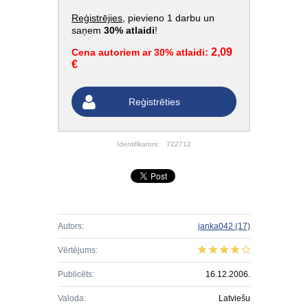
Reģistrējies
, pievieno 1 darbu un
saņem
30% atlaidi
!
2,09
Cena autoriem ar 30% atlaidi:
€
Reģistrēties
Identifikators:
722712
Autors:
janka042
(17)
Vērtējums:
Publicēts:
16.12.2006.
Valoda:
Latviešu