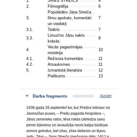
1.
JĀNIS STREIČS
4
2.
Filmogrāfija
6
Populārāko Jāņa Streiča
3.
filmu apskats, komentāri
7
un viedokļi
3.1.
Teātris
7
Limuzīns Jāņu nakts
3.3.
8
krāsās
Vecās pagastmājas
4.
10
mistērija
4.1.
Režisora komentārs
11
4.2.
Atsauksmes
11
5.
Izmantotā literatūra
12
Pielikums
13
Darba fragments
Aizvērt
1936.gada 26.septembrī tur, kur Preiļos iebrauc no
Jasmuižas puses, – Preiļu pagasta Anspokos –,
Jānis zemnieku ratos, tēva rokās izkliedza savu
pirmo bļāvienu un ieraudzīja nevis kalpa būdiņas
zemos griestus, bet zilas, zilas debesis un kļavu
zeltu. Tēvs – Jānis Streičs (mežsarga dēls; 1912.g.