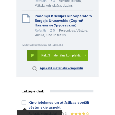
Referāts
4
Vēsture, kultūra
,
Māksla
,
Arhitektūra, dizains
Padomju Krievijas kinooperators
Sergejs Urusevskis (Сергей
Павлович Урусевский)
Referāts
5
Personības
,
Vēsture,
kultūra
,
Kino un teātris
Materiālu komplekts Nr. 1187353
Pirkt 3 materiālus komplektā
Apskatīt materiālu komplektu
Līdzīgie darbi
Kino ietekmes un attīstības sociāli
vēsturiskie aspekti
Referāts
vidusskolai
3