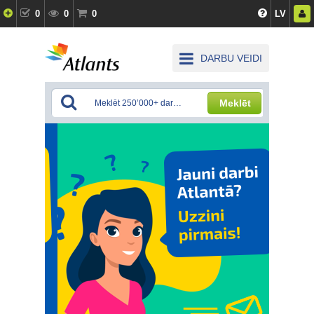
0
0
0
LV
DARBU VEIDI
Meklēt