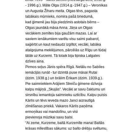
- 1996.g.). Māte Olga (1914.g.-1947.g.) – Veronikas
un Augusta Žiharu meita. Olgas tēvs, pagasta
labākais mūrnieks, nomira pašā briedumā,
kad ģimenē jau bija piedzimis astotais bērns –
Olgas jaunākā māsa Anna. Jāņa un Olgas
vecākiem zemītes bija gaužām mazas. Lai ar
saviem ienākumiem varētu visu saimi pabarot,
saģērbt un kaut nedaudz izglītot, vecāki, labāka
atalgojuma meklējumos, pārcēlās uz Rīgu un tūdaļ
tālāk uz Kurzemi. Tā tolaik bija tipiska Latgales
dzīves aina.
Pirmos soļus Jānis spēra Rīgā. Netālu no Sabiles
iemācījās runāt - tur dzimtā puse māsai Rutai
(dzim. 1938.g.) un brālim Ērikam (dzim. 1939.g.).
Pie saimniekiem Arājiem Streiču ģimene dzīvoja
kalpu mājiņā ,,Skujās”. Vecāki ar savu čaklumu un
sirsnību iemantoja saimnieku uzticību. Kalpu puisis
Kārlis un tēvs ieveda mazo Janci aizrautīgā
zīmēšanas priekā. Vakaros Kārlis paņēma
ermoņikas vai mandolīnu, un visi
pievienoja mūzikai savu balsi.
“Ai zeme, Kurzeme, baltā Kurzemīte mana! Baltās
krāsas mīlestības sākums: uz balto drēbju svētumu,