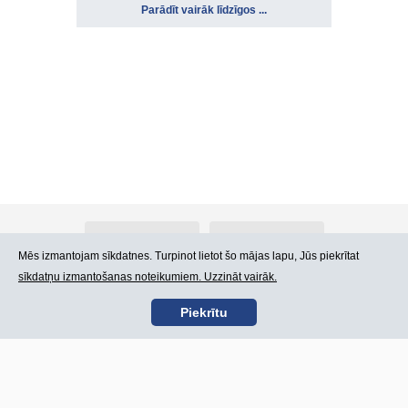
Parādīt vairāk līdzīgos ...
Par Atlants.lv
Reklāma
Mēs izmantojam sīkdatnes. Turpinot lietot šo mājas lapu, Jūs piekrītat
sīkdatņu izmantošanas noteikumiem. Uzzināt vairāk.
Kontakti
Lietošanas noteikumi
Piekrītu
SIA „CDI” © 2002 -
Lapas karte
2026