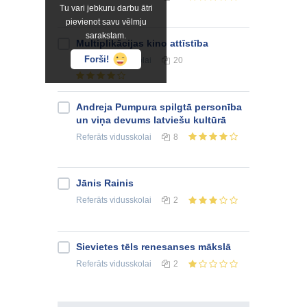
Tu vari jebkuru darbu ātri
pievienot savu vēlmju
sarakstam.
Multiplikācijas kino attīstība
Forši!
Referāts
vidusskolai
20
Andreja Pumpura spilgtā personība
un viņa devums latviešu kultūrā
Referāts
vidusskolai
8
Jānis Rainis
Referāts
vidusskolai
2
Sievietes tēls renesanses mākslā
Referāts
vidusskolai
2