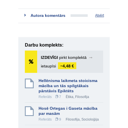
Autora komentārs
Atvērt
Darbu komplekts:
IZDEVĪGI
pirkt komplektā
➞
ietaupīsi
−4,48 €
Hellēnisma laikmeta stoicisma
mācība un tās spilgtākais
pārstāvis Epiktēts
Referāts
7
Ētika
,
Filosofija
Hosē Ortegas i Gaseta mācība
par masām
Referāts
9
Filosofija
,
Socioloģija