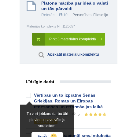
Platona mācība par ideālo valsti
un tās pārvaldi
Referāts
10
Personības
,
Filosofija
Materiālu komplekts Nr. 1125657
Pirkt 3 materiālus komplektā
Apskatīt materiālu komplektu
Līdzīgie darbi
Vērtības un to izpratne Senās
Grieķijas, Romas un Eiropas
renesanses un reformācijas laikā
Tu vari jebkuru darbu ātri
Referāts
augstskolai
5
pievienot savu vēlmju
NOVĒRTĒTS!
sarakstam.
Empīrisms un racionālisms.Indukcija
Forši!