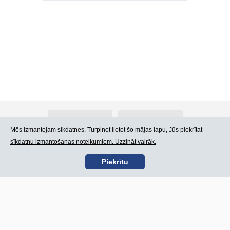
Par Atlants.lv
Reklāma
Mēs izmantojam sīkdatnes. Turpinot lietot šo mājas lapu, Jūs piekrītat
sīkdatņu izmantošanas noteikumiem. Uzzināt vairāk.
Kontakti
Lietošanas noteikumi
Piekrītu
SIA „CDI” © 2002 -
Lapas karte
2026