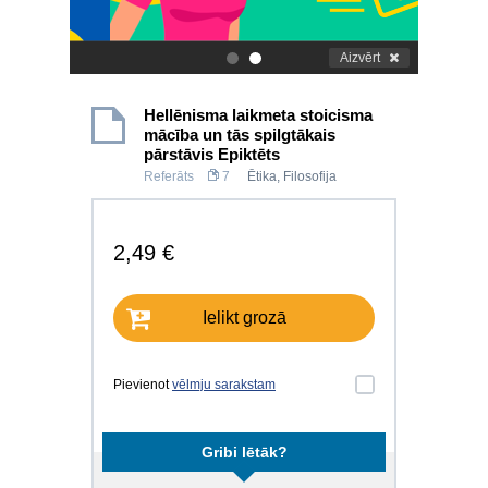
Aizvērt
.
.
Hellēnisma laikmeta stoicisma
mācība un tās spilgtākais
pārstāvis Epiktēts
Referāts
7
Ētika
,
Filosofija
2,49 €
Ielikt grozā
Pievienot
vēlmju sarakstam
Gribi lētāk?