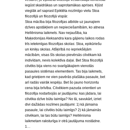
iegūst skaidrākas un saprotamākas aprises. Kļūst
vieglāk arī saprast Epiktēta nozīmīgo vietu Stoa
filozofijā un filozofijā vispār.
Stoa mācība bija filozofijas atbilde uz jaunajiem
dzīves apstākļiem un nepieciešamībām, ko atnesa
Hellēnisma laikmets. Nav nejaušība, ka
Maķedonijas Aleksandra kara gājienu laikos rodas
trīs ietekmīgas filozofijas skolas: Stoa, epikūriešu
un kiniķu skolas. Atšķirībā no iepriekšējām
mācībām, visas šīs skolas pievērsās cilvēkam kā
indivīdam, nevis kolektīva daļai. Bet Stoa filozofijā
cilvēks bija viens no svarīgākajiem vienotās
pasaules sistēmas elementiem. Tas bija laikmets,
kad grieķiem ne vien pavērās plašāka pasaule, bet
arī radās vairāk iespēju. Bet šo jauno horizontu
cena bija brīvība. Cilvēkiem pazuda orientieri un
filozofija nodarbojās ar jautājumu: kas jādara, lai
cilvēka dzīve būtu laimīga? No tā, savukārt, izriet
divi dažādas nozīmes jautājumi: 1) kā jāmaina
pasaule, lai cilvēks būtu laimīgs? 2) kā jāmainās
cilvēkam, lai tas būtu laimīgs? Hellēnisma
laikmetam raksturīga ir otrā jautājuma nostādne.
1…