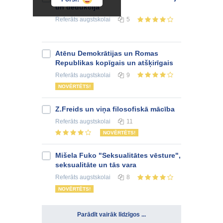
un dedukcija
Referāts
augstskolai
5
Atēnu Demokrātijas un Romas
Republikas kopīgais un atšķirīgais
Referāts
augstskolai
9
NOVĒRTĒTS!
Z.Freids un viņa filosofiskā mācība
Referāts
augstskolai
11
NOVĒRTĒTS!
Mišela Fuko "Seksualitātes vēsture",
seksualitāte un tās vara
Referāts
augstskolai
8
NOVĒRTĒTS!
Parādīt vairāk līdzīgos ...