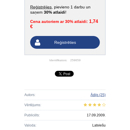
Reģistrējies
, pievieno 1 darbu un
saņem
30% atlaidi
!
1,74
Cena autoriem ar 30% atlaidi:
€
Reģistrēties
Identifikators:
259659
Autors:
Ādijs
(25)
Vērtējums:
Publicēts:
17.09.2009.
Valoda:
Latviešu