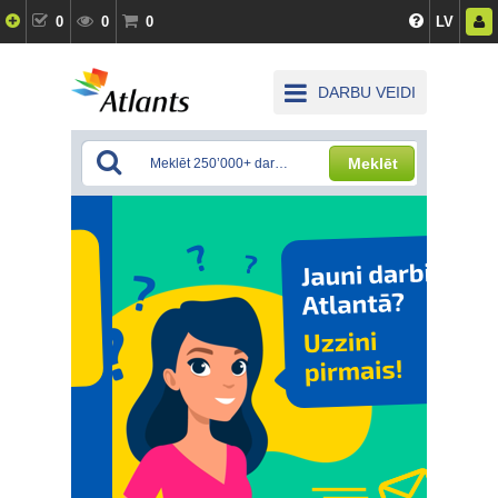
0
0
0
LV
DARBU VEIDI
Meklēt