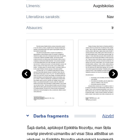
Līmenis:
Augstskolas
Literatūras saraksts:
Nav
Atsauces:
Ir
Darba fragments
Aizvērt
Šajā darbā, aplūkojot Epiktēta filozofiju, man šķita
svarīgi pievērst uzmanību arī visai Stoa attīstībai un
vēsturei, jo Epiktēta filozofija vēsturiskajā kontekstā