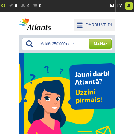
0
0
0
LV
DARBU VEIDI
Meklēt