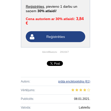
Reģistrējies
, pievieno 1 darbu un
saņem
30% atlaidi
!
3,84
Cena autoriem ar 30% atlaidi:
€
Reģistrēties
Identifikators:
281647
Autors:
prāta enciklopēdija
(81)
Vērtējums:
Publicēts:
08.01.2021.
Valoda:
Latviešu