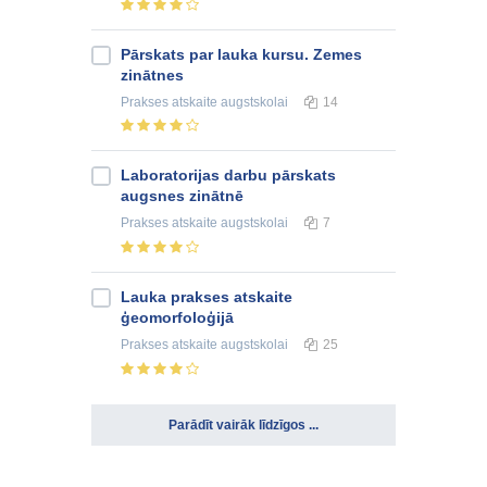
Pārskats par lauka kursu. Zemes
zinātnes
Prakses atskaite
augstskolai
14
Laboratorijas darbu pārskats
augsnes zinātnē
Prakses atskaite
augstskolai
7
Lauka prakses atskaite
ģeomorfoloģijā
Prakses atskaite
augstskolai
25
Parādīt vairāk līdzīgos ...