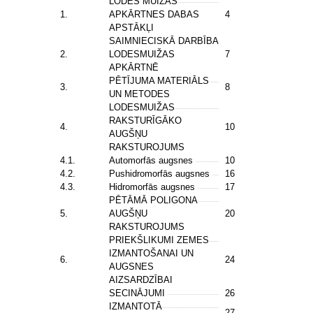
LODES MUIŽAS
1.
APKĀRTNES DABAS
4
APSTĀKĻI
SAIMNIECISKĀ DARBĪBA
2.
LODESMUIŽAS
7
APKĀRTNĒ
PĒTĪJUMA MATERIĀLS
3.
8
UN METODES
LODESMUIŽAS
RAKSTURĪGĀKO
4.
10
AUGŠŅU
RAKSTUROJUMS
4.1.
Automorfās augsnes
10
4.2.
Pushidromorfās augsnes
16
4.3.
Hidromorfās augsnes
17
PĒTĀMĀ POLIGONA
5.
AUGŠŅU
20
RAKSTUROJUMS
PRIEKŠLIKUMI ZEMES
IZMANTOŠANAI UN
6.
24
AUGSNES
AIZSARDZĪBAI
SECINĀJUMI
26
IZMANTOTĀ
27