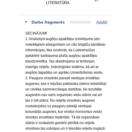
LITERATŪRA
Darba fragments
Aizvērt
SECINĀJUMI
1. Analizējot augšņu apakštipu izvietojumu pēc
noteiktajiem atsegumiem un citu brigāžu pārstāvju
informācijas, tika novērots, ka Lodesmuižas
apkārtnē sastopama plaša augšņu apakštipu
daudzveidība. Tas skaidrojams ar teritorijas
mainīgo reljefu, hidroloģisko sistēmu, kā arī ar
augšņu tagadējo un agrāko izmantošanas veidu.
2. Pauguru virsotnēs parasti veidojas erodētas
augsnes, kas ir bijušas pakļautas ūdens iedarbībai
un cilvēka saimnieciskajai darbībai, kā rezultāta
augsnēm nav vairs organisko vielu slānis vai arī
tas ir ļoti plāns. No reljefa virsotnes augsnei
noskalojoties uz pauguru piekāji veidojas
koluviālās augsnes, kur virsējo horizontus veido
virsotņu erodētais materiāls. Tā kā organiskais
slānis ir noskalots gandrīz pilnībā no reljefa
virsotnes tas uzkrājas un ir biezāks reljefa nogāzē.