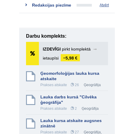
Redakcijas piezīme
Atvērt
Darbu komplekts:
IZDEVĪGI
pirkt komplektā
➞
ietaupīsi
−5,98 €
Ģeomorfoloģijas lauka kursa
atskaite
Prakses atskaite
26
Ģeogrāfija
Lauka darbs kursā "Cilvēka
ģeogrāfija"
Prakses atskaite
2
Ģeogrāfija
Lauka kursa atskaite augsnes
zinātnē
Prakses atskaite
27
Ģeogrāfija
,