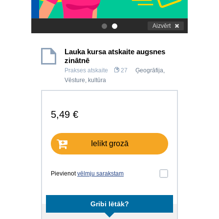
Aizvērt
.
.
Lauka kursa atskaite augsnes
zinātnē
Prakses atskaite
27
Ģeogrāfija
,
Vēsture, kultūra
5,49 €
Ielikt grozā
Pievienot
vēlmju sarakstam
Gribi lētāk?