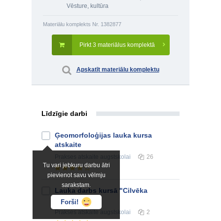
Vēsture, kultūra
Materiālu komplekts Nr. 1382877
Pirkt 3 materiālus komplektā
Apskatīt materiālu komplektu
Līdzīgie darbi
Ģeomorfoloģijas lauka kursa
atskaite
Prakses atskaite
augstskolai
26
Tu vari jebkuru darbu ātri
pievienot savu vēlmju
sarakstam.
Lauka darbs kursā "Cilvēka
ģeogrāfija"
Forši!
Prakses atskaite
augstskolai
2