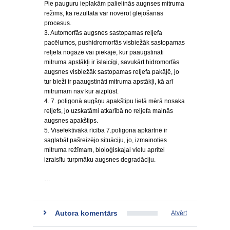
Pie pauguru ieplakām palielinās augnses mitruma
režīms, kā rezultātā var novērot glejošanās
procesus.
3. Automorfās augsnes sastopamas reljefa
pacēlumos, pushidromorfās visbiežāk sastopamas
reljefa nogāzē vai piekājē, kur paaugstināti
mitruma apstākļi ir īslaicīgi, savukārt hidromorfās
augsnes visbiežāk sastopamas reljefa pakājē, jo
tur bieži ir paaugstināti mitruma apstākļi, kā arī
mitrumam nav kur aizplūst.
4. 7. poligonā augšņu apakštipu lielā mērā nosaka
reljefs, jo uzskatāmi atkarībā no reljefa mainās
augsnes apakštips.
5. Visefektīvākā rīcība 7.poligona apkārtnē ir
saglabāt pašreizējo situāciju, jo, izmainoties
mitruma režīmam, bioloģiskajai vielu apritei
izraisītu turpmāku augsnes degradāciju.
…
Autora komentārs
Atvērt