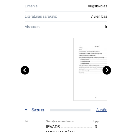
Līmenis:
Augstskolas
Literatūras saraksts:
7 vienības
Atsauces:
Ir
Saturs
Aizvērt
Nr.
Sadaļas nosaukums
Lpp.
IEVADS
3