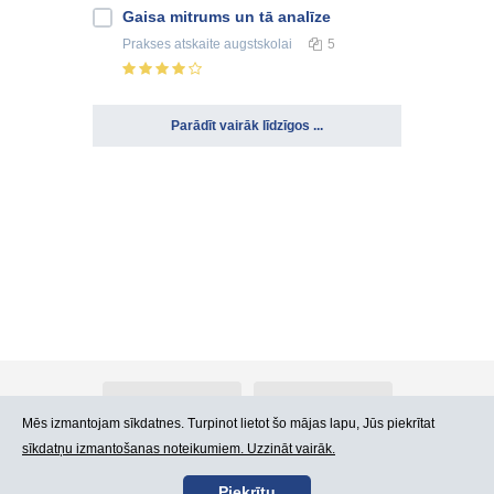
Gaisa mitrums un tā analīze
Prakses atskaite
augstskolai
5
Parādīt vairāk līdzīgos ...
Par Atlants.lv
Reklāma
Mēs izmantojam sīkdatnes. Turpinot lietot šo mājas lapu, Jūs piekrītat
sīkdatņu izmantošanas noteikumiem. Uzzināt vairāk.
Kontakti
Lietošanas noteikumi
Piekrītu