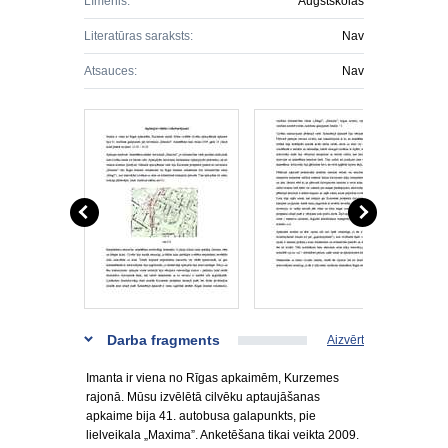
Līmenis:
Augstskolas
Literatūras saraksts:
Nav
Atsauces:
Nav
Darba fragments
Aizvērt
Imanta ir viena no Rīgas apkaimēm, Kurzemes
rajonā. Mūsu izvēlētā cilvēku aptaujāšanas
apkaime bija 41. autobusa galapunkts, pie
lielveikala „Maxima”. Anketēšana tikai veikta 2009.