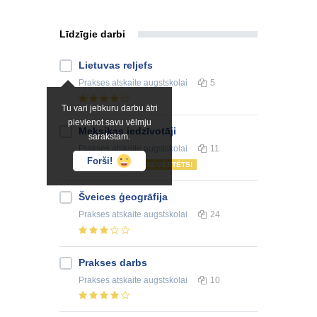
Līdzīgie darbi
Lietuvas reljefs
Prakses atskaite
augstskolai
5
Tu vari jebkuru darbu ātri
pievienot savu vēlmju
Meksikas iedzīvotāji
sarakstam.
Prakses atskaite
augstskolai
11
Forši!
NOVĒRTĒTS!
Šveices ģeogrāfija
Prakses atskaite
augstskolai
24
Prakses darbs
Prakses atskaite
augstskolai
10