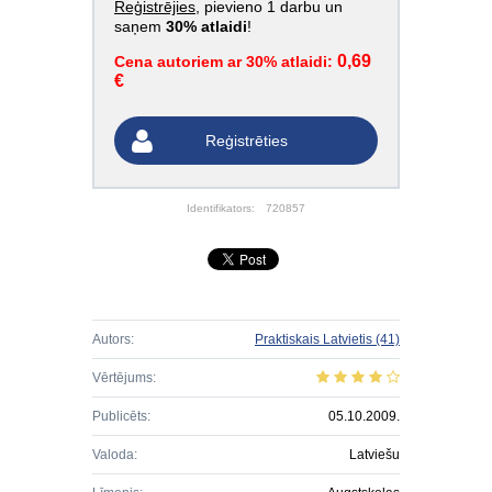
Reģistrējies
, pievieno 1 darbu un
saņem
30% atlaidi
!
0,69
Cena autoriem ar 30% atlaidi:
€
Reģistrēties
Identifikators:
720857
Autors:
Praktiskais Latvietis
(41)
Vērtējums:
Publicēts:
05.10.2009.
Valoda:
Latviešu