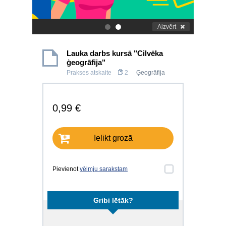
Aizvērt
.
.
Lauka darbs kursā "Cilvēka
ģeogrāfija"
Prakses atskaite
2
Ģeogrāfija
0,99 €
Ielikt grozā
Pievienot
vēlmju sarakstam
Gribi lētāk?