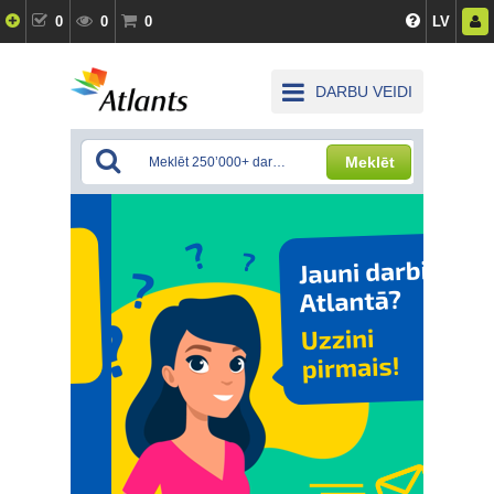
0
0
0
LV
DARBU VEIDI
Meklēt