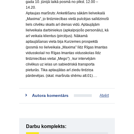
gada 10. jūnijā laikā posmā no plkst. 12.00 –
14.20.
Aptaujas maršruts: Anketēšanu sākām lielveikalā
„Maxima”, jo tirdzniecības vietā pulcējas salīdzinoši
liels cilvēku skaits arī dienas vidū. Aptaujājām
lielveikala darbiniekus (apkalpojošo personālu), kā
arī veikala klientus (pircējus). Nākamā
aptaujāšanas vieta bija Kurzemes prospektā
(posmā no lielveikala „Maxima” līdz Rīgas Imantas
vidusskolai/ no Rīgas Imantas vidusskolas līdz
tirdzniecības vietai „Mego”) , kur intervējām
cilvēkus uz ielas un sabiedriskā transporta
pieturās. Tika aptaujātas arī ziedu tirdziņa
pārdevējas. (skat. maršruta shēmu att.01).…
Autora komentārs
Atvērt
Darbu komplekts: