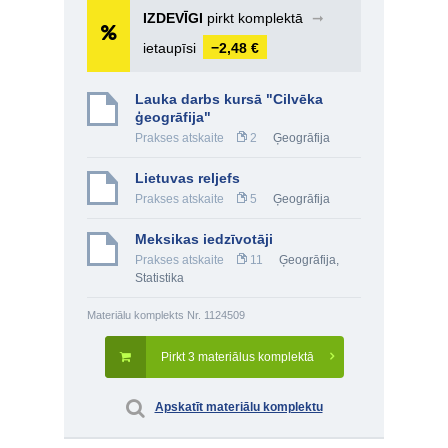
IZDEVĪGI
pirkt komplektā
➞
ietaupīsi
−2,48 €
Lauka darbs kursā "Cilvēka
ģeogrāfija"
Prakses atskaite
2
Ģeogrāfija
Lietuvas reljefs
Prakses atskaite
5
Ģeogrāfija
Meksikas iedzīvotāji
Prakses atskaite
11
Ģeogrāfija
,
Statistika
Materiālu komplekts Nr. 1124509
Pirkt 3 materiālus komplektā
Apskatīt materiālu komplektu