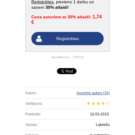
Reģistrējies
, pievieno 1 darbu un
saņem
30% atlaidi
!
1,74
Cena autoriem ar 30% atlaidi:
€
Reģistrēties
Identifikators:
155515
Autors:
Anonīms autors
(33)
Vērtējums:
Publicēts:
10.03.2010.
Valoda:
Latviešu