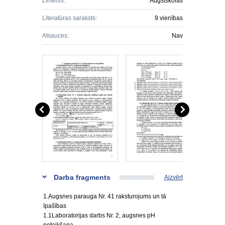
Līmenis:
Augstskolas
Literatūras saraksts:
9 vienības
Atsauces:
Nav
Darba fragments
Aizvērt
1.Augsnes parauga Nr. 41 raksturojums un tā
īpašības
1.1Laboratorijas darbs Nr. 2, augsnes pH