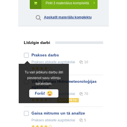
Pirkt 3 materiālus komplektā
Apskatīt materiālu komplektu
Līdzīgie darbi
Prakses darbs
Prakses atskaite
augstskolai
10
Tu vari jebkuru darbu ātri
pievienot savu vēlmju
V/A “Latvijas Hidrometeoroloģijas
sarakstam.
aģentūra”
Forši!
Prakses atskaite
augstskolai
70
NOVĒRTĒTS!
Gaisa mitrums un tā analīze
Prakses atskaite
augstskolai
5