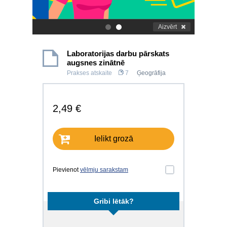
Aizvērt
.
.
Laboratorijas darbu pārskats
augsnes zinātnē
Prakses atskaite
7
Ģeogrāfija
2,49 €
Ielikt grozā
Pievienot
vēlmju sarakstam
Gribi lētāk?