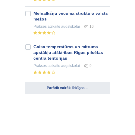
Melnalkšņu vecuma struktūra valsts
mežos
Prakses atskaite
augstskolai
16
Gaisa temperatūras un mitruma
apstākļu atšķirības Rīgas pilsētas
centra teritorijās
Prakses atskaite
augstskolai
9
Parādīt vairāk līdzīgos ...