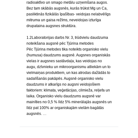
radioaktīvo un smago metālu uzņemšana augos.
Bez tam skābās augsnēs, kurās trūkst Mg un Ca,
pasliktinās fizikālās īpašības- veidojas nelabvēlīgs
mitruma un gaisa režīms, neveidojas izturīga
drupataina augsnes struktūra.
1.2Laboratorijas darbs Nr. 3, trūdvielu daudzuma
noteikšana augsnē pēc Tjūrina metodes
Pēc Tjūrina metodes tika noteikts organisko vielu
(humusa) daudzums augsnē. Augsnes organiskās
vielas ir augsnes sastāvdaļa, kas veidojas no
augu, dzīvnieku un mikroorganismu atliekām un to
vielmaiņas produktiem, un kas atrodas dažādās to
sadalīšanās pakāpēs. Augsnē organisko vielu
daudzums ir atkarīgs no augsni veidojošiem
faktoriem: klimata, veģetācijas, cilmieža, reljefa un
laika. Organisko vielu daudzums augsnē var
mainīties no 0,5 % līdz 5% minerālajās augsnēs un
līdz pat 100% ar organiskajām vielām bagātās
augsnēs. …