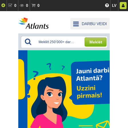
0
0
0
LV
DARBU VEIDI
Meklēt