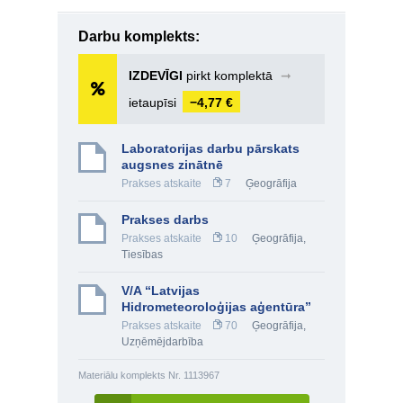
Darbu komplekts:
IZDEVĪGI
pirkt komplektā
➞
ietaupīsi
−4,77 €
Laboratorijas darbu pārskats
augsnes zinātnē
Prakses atskaite
7
Ģeogrāfija
Prakses darbs
Prakses atskaite
10
Ģeogrāfija
,
Tiesības
V/A “Latvijas
Hidrometeoroloģijas aģentūra”
Prakses atskaite
70
Ģeogrāfija
,
Uzņēmējdarbība
Materiālu komplekts Nr. 1113967