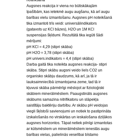
noteikšana
Augsnes reakcija ir viena no būtiskākajām
īpašībām, kas ietekmē augu augšanu, kā arī augu
barības vielu izmantošanu. Augsnes pH noteikšanā
tika izmantoti trīs veidi: universālindikators
(gatavots uz KCl bāzes), H2O un 1M KCl
suspensijas šķīdumi. Rezultātā tika iegūti šādi
mērījumi:
pH KCl = 4,29 (stipri skāba)
pH H2O = 3,78 (stipri skāba)
pH univers.indikators = 4,4 (stipri skāba)
Darba gaitā tika noteikta augsnes reakcija- stipri
skāba. Stipri skābu augsni veido liels CO2 un
organisko skābju daudzums, kā arī, ja tā ir
lauksaimniecībā izmantojama zeme, tad tā ir
kļuvusi skāba pārmērīgi mēslojot ar fizioloģiski
skābiem minerālmēsliem. Paaugstināts augsnes
skābums samazina nitrifikatoru un slāpekļa
saistītāju baktēriju darbību. Ar skābu pH veidojas
viegli šķīstoši savienojumi un notiek to pastiprināta
izskalošanās no virskārtas un ieskalošana dziļākos
augsnes horizontos. Tāpat netiek pilnīgi izmantotas
ar kūtsmēsliem un minerālmēsliem ienestās augu
barības vielas, palielinās veselībai bīstamo