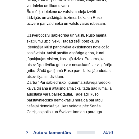
Mērķi, kuriem, pēc filosofu domām, kalpo valsts,
valdnieka un likumu vara.
Šo mērķu ietekme uz valsts modeļa izvēli.
Līdzīgās un atšķirīgās iezīmes Loka un Ruso
uztverē par valdnieka un valsts varas robežām.
Uzsverot dzīvi sabiedrībā un valstī, Ruso maina
skatījumu uz cilvēku. Tagad tieši politika un
ideoloģija kļūst par cilvēka eksistences noteicošo
sastāvdaļu. Valstī pastāv vispārīga griba, kurai
jāpakļaujas visiem, kas tajā dzīvo. Protams, ka
atsevišķu cilvēku griba var nesaskanēt ar vispārējo
gribu. Šādā gadījumā Ruso paredz, ka jāpadodas
atsevišķam indivīdam.
Darbā “Par sabiedrisko līgumu” aizstāvēja viedokli,
ka valdīšana ir attaisnojama tikai tādā gadījumā, ja
augstākā vara paliek tautai. Tādejādi Ruso
pārstāvniecisko demokrātiju noraida par labu
tiešajai demokrātijai, kas veidota pēc Senās
Grieķijas polisu un Šveices kantonu parauga. …
Autora komentārs
Atvērt