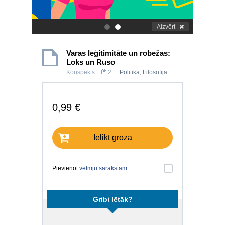
Aizvērt
.
.
Varas leģitimitāte un robežas:
Loks un Ruso
Konspekts
2
Politika
,
Filosofija
0,99 €
Ielikt grozā
Pievienot
vēlmju sarakstam
Gribi lētāk?