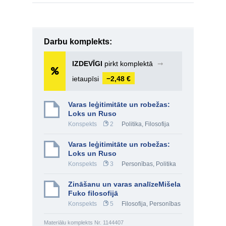
Darbu komplekts:
IZDEVĪGI
pirkt komplektā
➞
ietaupīsi
−2,48 €
Varas leģitimitāte un robežas:
Loks un Ruso
Konspekts
2
Politika
,
Filosofija
Varas leģitimitāte un robežas:
Loks un Ruso
Konspekts
3
Personības
,
Politika
Zināšanu un varas analīzeMišela
Fuko filosofijā
Konspekts
5
Filosofija
,
Personības
Materiālu komplekts Nr. 1144407