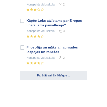
Konspekts
vidusskolai
2
Kāpēc Loks atzīstams par Eiropas
liberālisma pamatlicēju?
Konspekts
vidusskolai
3
Filosofija un māksla: jaunrades
iespējas un robežas
Konspekts
vidusskolai
2
Parādīt vairāk līdzīgos ...