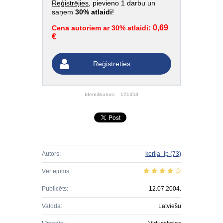
Reģistrējies
, pievieno 1 darbu un
saņem
30% atlaidi
!
0,69
Cena autoriem ar 30% atlaidi:
€
Reģistrēties
Identifikators:
121358
Autors:
kerija_ip
(73)
Vērtējums:
Publicēts:
12.07.2004.
Valoda:
Latviešu