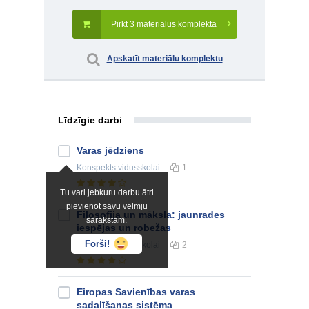
Pirkt 3 materiālus komplektā
Apskatīt materiālu komplektu
Līdzīgie darbi
Varas jēdziens
Konspekts
vidusskolai
1
Tu vari jebkuru darbu ātri
pievienot savu vēlmju
Filosofija un māksla: jaunrades
sarakstam.
iespējas un robežas
Forši!
Konspekts
vidusskolai
2
Eiropas Savienības varas
sadalīšanas sistēma