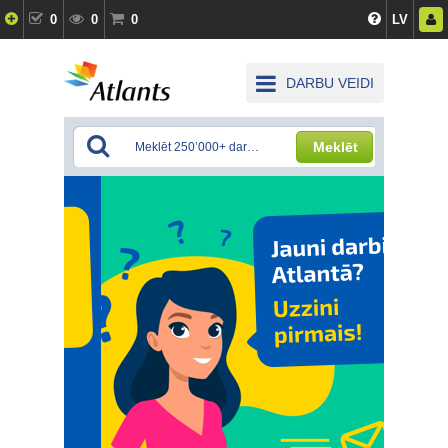
0
0
0
LV
DARBU VEIDI
Meklēt