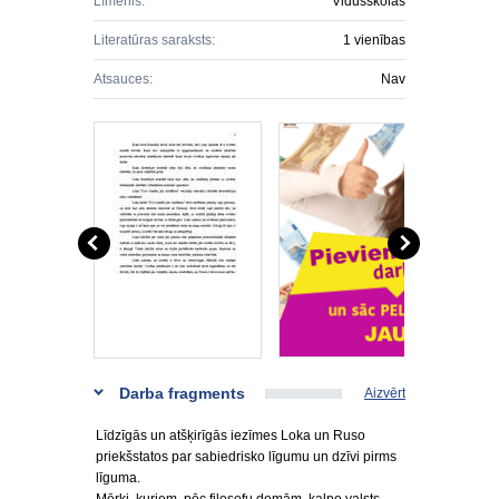
Līmenis:
Vidusskolas
Literatūras saraksts:
1 vienības
Atsauces:
Nav
Darba fragments
Aizvērt
Līdzīgās un atšķirīgās iezīmes Loka un Ruso
priekšstatos par sabiedrisko līgumu un dzīvi pirms
līguma.