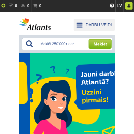
0
0
0
LV
DARBU VEIDI
Meklēt