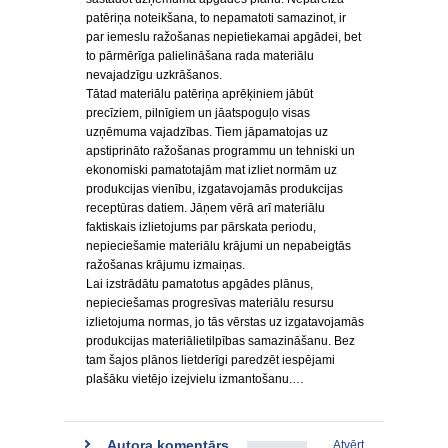
patēriņa noteikšana, to nepamatoti samazinot, ir
par iemeslu ražošanas nepietiekamai apgādei, bet
to pārmērīga palielināšana rada materiālu
nevajadzīgu uzkrāšanos.
Tātad materiālu patēriņa aprēķiniem jābūt
precīziem, pilnīgiem un jāatspoguļo visas
uzņēmuma vajadzības. Tiem jāpamatojas uz
apstiprināto ražošanas programmu un tehniski un
ekonomiski pamatotajām mat izliet normām uz
produkcijas vienību, izgatavojamās produkcijas
receptūras datiem. Jāņem vērā arī materiālu
faktiskais izlietojums par pārskata periodu,
nepieciešamie materiālu krājumi un nepabeigtās
ražošanas krājumu izmaiņas.
Lai izstrādātu pamatotus apgādes plānus,
nepieciešamas progresīvas materiālu resursu
izlietojuma normas, jo tās vērstas uz izgatavojamās
produkcijas materiālietilpības samazināšanu. Bez
tam šajos plānos lietderīgi paredzēt iespējami
plašāku vietējo izejvielu izmantošanu.…
Autora komentārs
Atvērt