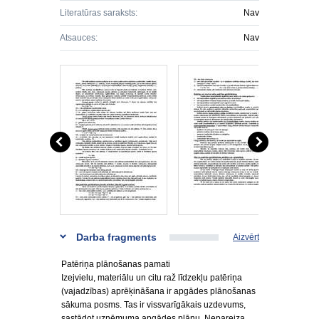
Literatūras saraksts:
Nav
Atsauces:
Nav
Darba fragments
Aizvērt
Patēriņa plānošanas pamati
Izejvielu, materiālu un citu raž līdzekļu patēriņa
(vajadzības) aprēķināšana ir apgādes plānošanas
sākuma posms. Tas ir vissvarīgākais uzdevums,
sastādot uzņēmuma apgādes plānu. Nepareiza