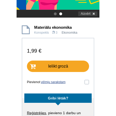
Aizvērt
.
.
Materiālu ekonomika
Konspekts
3
Ekonomika
1,99 €
Ielikt grozā
Pievienot
vēlmju sarakstam
Gribi lētāk?
Reģistrējies
, pievieno 1 darbu un