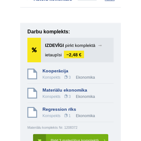
Darbu komplekts:
IZDEVĪGI
pirkt komplektā
➞
ietaupīsi
−2,48 €
Kooperācija
Konspekts
3
Ekonomika
Materiālu ekonomika
Konspekts
3
Ekonomika
Regression rīks
Konspekts
1
Ekonomika
Materiālu komplekts Nr. 1208372
Pirkt 3 materiālus komplektā