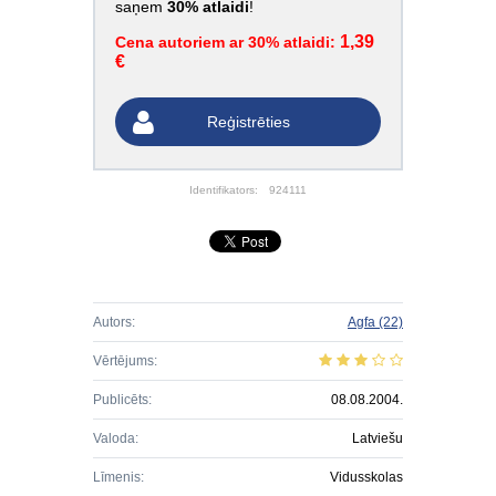
saņem
30% atlaidi
!
1,39
Cena autoriem ar 30% atlaidi:
€
Reģistrēties
Identifikators:
924111
Autors:
Agfa
(22)
Vērtējums:
Publicēts:
08.08.2004.
Valoda:
Latviešu
Līmenis:
Vidusskolas