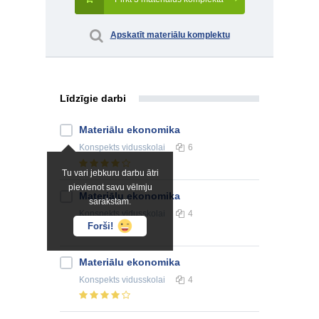
Apskatīt materiālu komplektu
Līdzīgie darbi
Materiālu ekonomika
Konspekts
vidusskolai
6
Tu vari jebkuru darbu ātri
pievienot savu vēlmju
Materiālu ekonomika
sarakstam.
Konspekts
vidusskolai
4
Forši!
Materiālu ekonomika
Konspekts
vidusskolai
4