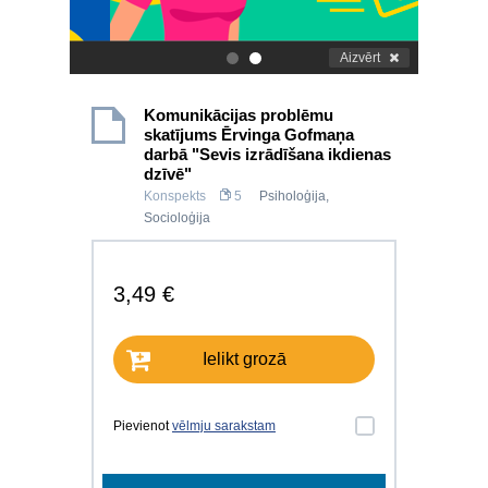
Aizvērt
.
.
Komunikācijas problēmu
skatījums Ērvinga Gofmaņa
darbā "Sevis izrādīšana ikdienas
dzīvē"
Konspekts
5
Psiholoģija
,
Socioloģija
3,49 €
Ielikt grozā
Pievienot
vēlmju sarakstam