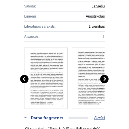
Valoda:
Latviešu
Līmenis:
Augstskolas
Literatūras saraksts:
1 vienības
Atsauces:
Ir
Darba fragments
Aizvērt
Kā sava darba “Sevis izrādīšana ikdienas dzīvē”