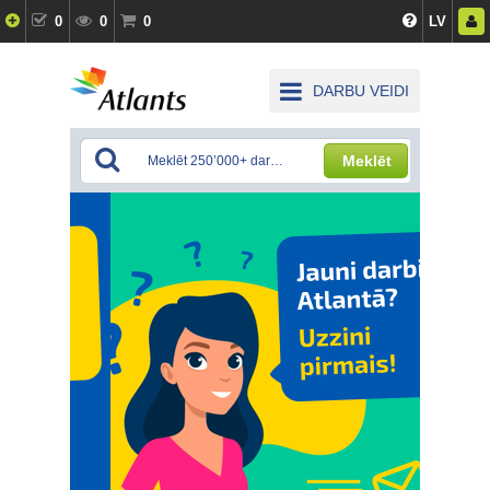
0
0
0
LV
DARBU VEIDI
Meklēt