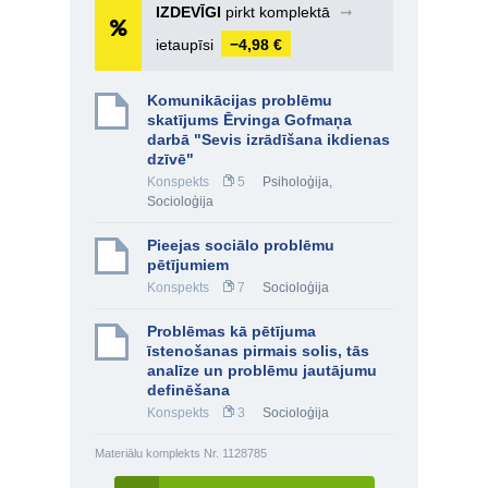
IZDEVĪGI
pirkt komplektā
➞
ietaupīsi
−4,98 €
Komunikācijas problēmu
skatījums Ērvinga Gofmaņa
darbā "Sevis izrādīšana ikdienas
dzīvē"
Konspekts
5
Psiholoģija
,
Socioloģija
Pieejas sociālo problēmu
pētījumiem
Konspekts
7
Socioloģija
Problēmas kā pētījuma
īstenošanas pirmais solis, tās
analīze un problēmu jautājumu
definēšana
Konspekts
3
Socioloģija
Materiālu komplekts Nr. 1128785