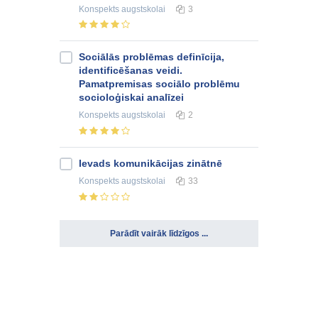
Konspekts
augstskolai
3
Sociālās problēmas definīcija,
identificēšanas veidi.
Pamatpremisas sociālo problēmu
socioloģiskai analīzei
Konspekts
augstskolai
2
Ievads komunikācijas zinātnē
Konspekts
augstskolai
33
Parādīt vairāk līdzīgos ...