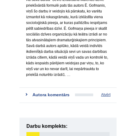
priekšvārdā formulē pats tās autors Ē. Gofmanis,
viņš šo darbu ir veidojis kā pārskatu, ko varētu
izmantot kā rokasgrāmatu, kurā izklāstīta viena
socioloģiskā pieeja, ar kuras palīdzību iespējams
pētīt sabiedrības dzīvi. Ē. Gofmaņa pieeja ir skatīt
sociālās dzīves organizāciju kā teātra izrādi ar no
tās atvasinātajiem dramaturģiskajiem principiem.
Savā darbā autors aplūko, kādā veidā indivīds
ikdienišķā darba situācijā sevi un savas darbības
izrāda citiem, kādā veidā viņš vada un kontrolē to,
kāds iespaids pārējiem veidojas par viņu, to, ko
viņš var un ko nevar darīt, lai nepārtrauktu to
priekšā noturēto izrādi1. …
Autora komentārs
Atvērt
Darbu komplekts: