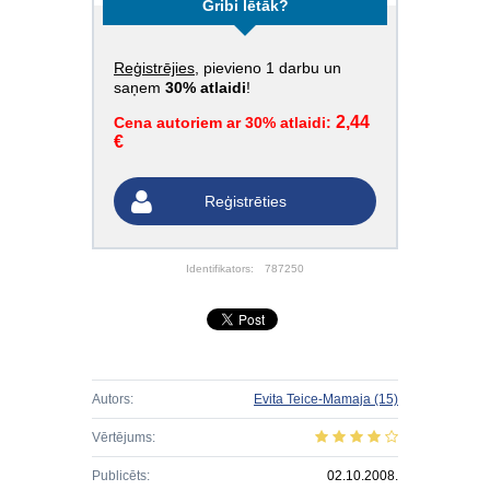
Gribi lētāk?
Reģistrējies
, pievieno 1 darbu un
saņem
30% atlaidi
!
2,44
Cena autoriem ar 30% atlaidi:
€
Reģistrēties
Identifikators:
787250
Autors:
Evita Teice-Mamaja
(15)
Vērtējums:
Publicēts:
02.10.2008.