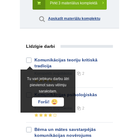
Pirkt 3 materiālus komplektā
Apskatīt materiālu komplektu
Līdzīgie darbi
Komunikācijas teoriju kritiskā
tradīcija
Konspekts
augstskolai
2
Tu vari jebkuru darbu ātri
pievienot savu vēlmju
sarakstam.
Komunikācijas psiholoģiskās
barjeras
Forši!
Konspekts
augstskolai
2
Bērna un mātes savstarpējās
komunikācijas novērojums