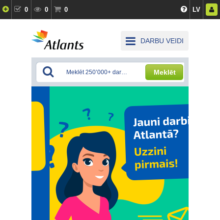
0
0
0
LV
DARBU VEIDI
Meklēt