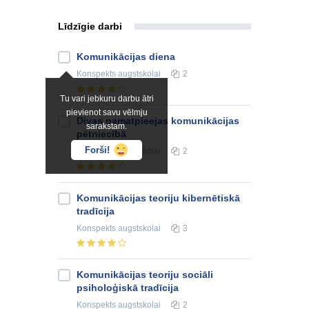
Līdzīgie darbi
Komunikācijas diena
Konspekts
augstskolai
2
Tu vari jebkuru darbu ātri
pievienot savu vēlmju
Divas pamatpieejas komunikācijas
sarakstam.
pētniecībā
Forši!
Konspekts
augstskolai
2
Komunikācijas teoriju kibernētiskā
tradīcija
Konspekts
augstskolai
3
Komunikācijas teoriju sociāli
psiholoģiskā tradīcija
Konspekts
augstskolai
2