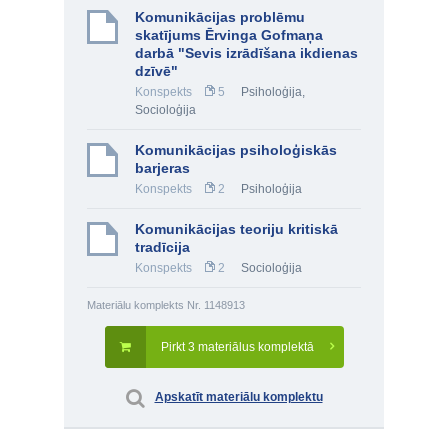
Komunikācijas problēmu
skatījums Ērvinga Gofmaņa
darbā "Sevis izrādīšana ikdienas
dzīvē"
Konspekts
5
Psiholoģija
,
Socioloģija
Komunikācijas psiholoģiskās
barjeras
Konspekts
2
Psiholoģija
Komunikācijas teoriju kritiskā
tradīcija
Konspekts
2
Socioloģija
Materiālu komplekts Nr. 1148913
Pirkt 3 materiālus komplektā
Apskatīt materiālu komplektu