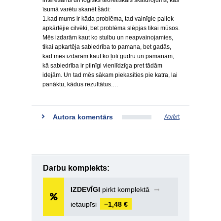
interesants un loģisks teorētiskais skaidrojums, kas
īsumā varētu skanēt šādi:
1.kad mums ir kāda problēma, tad vainīgie paliek
apkārtējie cilvēki, bet problēma slēpjas tikai mūsos.
Mēs izdarām kaut ko stulbu un neapvainojamies,
tikai apkartēja sabiedrība to pamana, bet gadās,
kad mēs izdarām kaut ko ļoti gudru un pamanām,
kā sabiedrība ir pilnīgi vienlīdzīga pret tādām
idejām. Un tad mēs sākam piekasīties pie katra, lai
panāktu, kādus rezultātus.…
Autora komentārs
Atvērt
Darbu komplekts:
IZDEVĪGI
pirkt komplektā
➞
ietaupīsi
−1,48 €