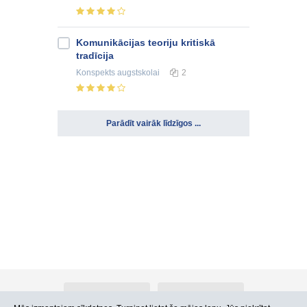
Komunikācijas teoriju kritiskā
tradīcija
Konspekts
augstskolai
2
Parādīt vairāk līdzīgos ...
Par Atlants.lv
Reklāma