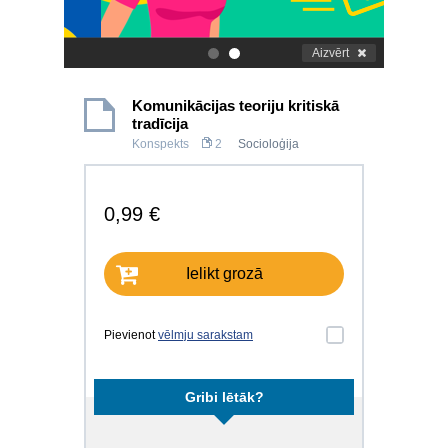
Aizvērt
.
.
Komunikācijas teoriju kritiskā
tradīcija
Konspekts
2
Socioloģija
0,99 €
Ielikt grozā
Pievienot
vēlmju sarakstam
Gribi lētāk?