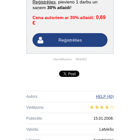
Reģistrējies
, pievieno 1 darbu un
saņem
30% atlaidi
!
0,69
Cena autoriem ar 30% atlaidi:
€
Reģistrēties
Identifikators:
989462
Autors:
HELP
(40)
Vērtējums:
Publicēts:
15.01.2008.
Valoda:
Latviešu