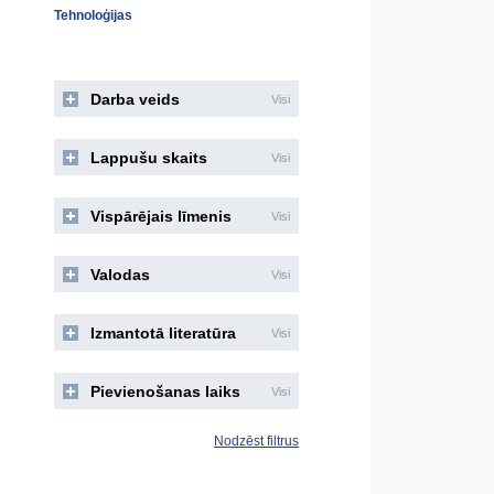
Tehnoloģijas
Darba veids
Visi
Lappušu skaits
Visi
Vispārējais līmenis
Visi
Valodas
Visi
Izmantotā literatūra
Visi
Pievienošanas laiks
Visi
Nodzēst filtrus