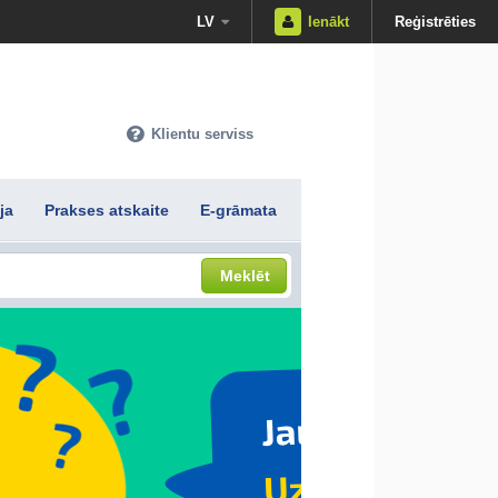
LV
Ienākt
Reģistrēties
Klientu serviss
ja
Prakses atskaite
E-grāmata
Meklēt