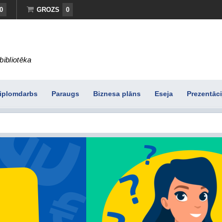
0
GROZS
0
bibliotēka
iplomdarbs
Paraugs
Biznesa plāns
Eseja
Prezentāci