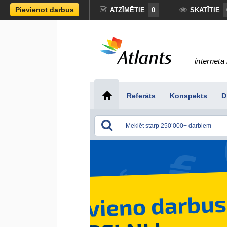
Pievienot darbus
ATZĪMĒTIE
0
SKATĪTIE
interneta 
Referāts
Konspekts
D