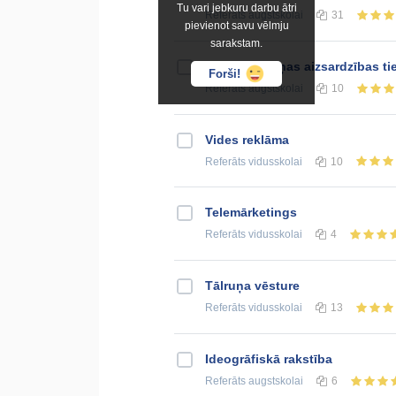
Tu vari jebkuru darbu ātri
Referāts
augstskolai
31
pievienot savu vēlmju
sarakstam.
Goda un cieņas aizsardzības ti
Forši!
Referāts
augstskolai
10
Vides reklāma
Referāts
vidusskolai
10
Telemārketings
Referāts
vidusskolai
4
Tālruņa vēsture
Referāts
vidusskolai
13
Ideogrāfiskā rakstība
Referāts
augstskolai
6