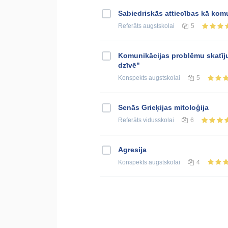
Sabiedriskās attiecības kā kom
Referāts
augstskolai
5
Komunikācijas problēmu skatīj
dzīvē"
Konspekts
augstskolai
5
Senās Grieķijas mitoloģija
Referāts
vidusskolai
6
Agresija
Konspekts
augstskolai
4