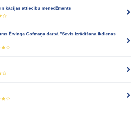
unikācijas attiecību menedžments
ums Ērvinga Gofmaņa darbā "Sevis izrādīšana ikdienas