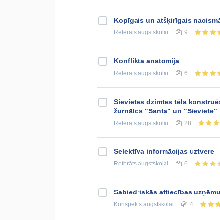
Kopīgais un atšķirīgais nacism
Referāts
augstskolai
9
Konflikta anatomija
Referāts
augstskolai
6
Sievietes dzimtes tēla konstru
žurnālos "Santa" un "Sieviete"
Referāts
augstskolai
28
Selektīva informācijas uztvere
Referāts
augstskolai
6
Sabiedriskās attiecības uzņēm
Konspekts
augstskolai
4