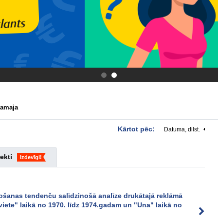
.
.
Mamaja
Kārtot pēc:
Datuma, dilst.
ekti
Izdevīgi!
ļošanas tendenču salīdzinošā analīze drukātajā reklāmā
iete" laikā no 1970. līdz 1974.gadam un "Una" laikā no