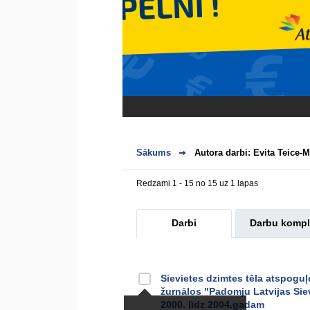
Sākums
Autora darbi: Evita Teice-
Redzami 1 - 15 no 15 uz 1 lapas
Darbi
Darbu kompl
Sievietes dzimtes tēla atspogu
žurnālos "Padomju Latvijas Siev
2000. līdz 2004.gadam