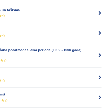
ā un fašismā
ēšana pēcatmodas laika perioda (1992.–1995.gada)
umā