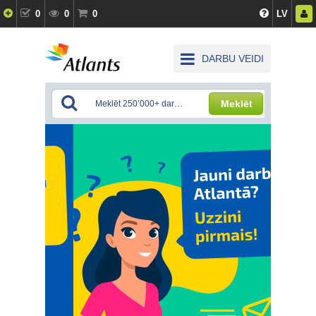
0
0
0
LV
DARBU VEIDI
Meklēt