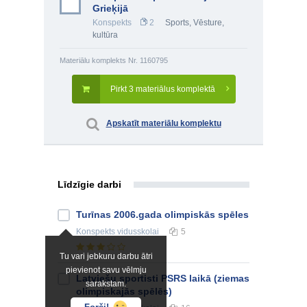
Grieķijā
Konspekts
2
Sports
,
Vēsture,
kultūra
Materiālu komplekts Nr. 1160795
Pirkt 3 materiālus komplektā
Apskatīt materiālu komplektu
Līdzīgie darbi
Turīnas 2006.gada olimpiskās spēles
Konspekts
vidusskolai
5
Tu vari jebkuru darbu ātri
pievienot savu vēlmju
Latviešu sportisti PSRS laikā (ziemas
sarakstam.
olimpiskajās spēlēs)