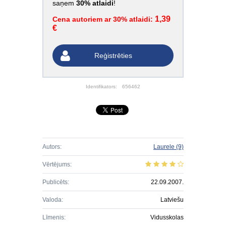
saņem
30% atlaidi
!
1,39
Cena autoriem ar 30% atlaidi:
€
Reģistrēties
Identifikators:
656462
Autors:
Laurele
(9)
Vērtējums:
Publicēts:
22.09.2007.
Valoda:
Latviešu
Līmenis:
Vidusskolas