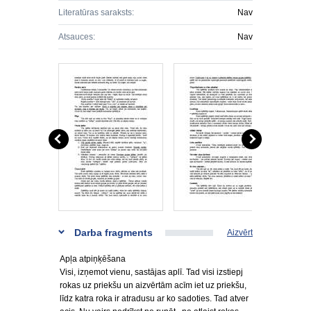
Literatūras saraksts:
Nav
Atsauces:
Nav
Darba fragments
Aizvērt
Apļa atpiņķēšana
Visi, izņemot vienu, sastājas aplī. Tad visi izstiepj
rokas uz priekšu un aizvērtām acīm iet uz priekšu,
līdz katra roka ir atradusu ar ko sadoties. Tad atver