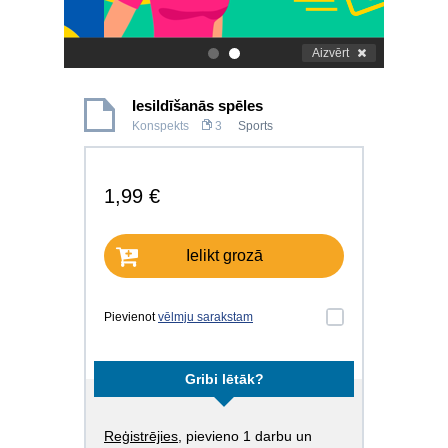
Aizvērt
.
.
Iesildīšanās spēles
Konspekts
3
Sports
1,99 €
Ielikt grozā
Pievienot
vēlmju sarakstam
Gribi lētāk?
Reģistrējies
, pievieno 1 darbu un