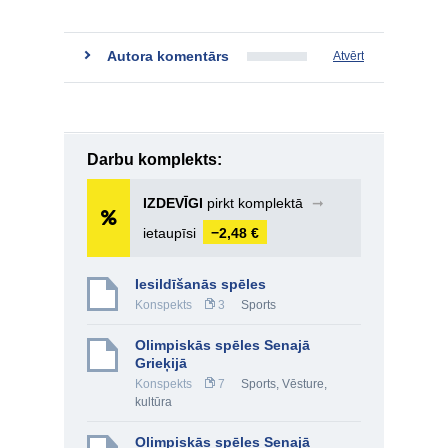
Autora komentārs
Atvērt
Darbu komplekts:
IZDEVĪGI
pirkt komplektā
➞
ietaupīsi
−2,48 €
Iesildīšanās spēles
Konspekts
3
Sports
Olimpiskās spēles Senajā
Grieķijā
Konspekts
7
Sports
,
Vēsture,
kultūra
Olimpiskās spēles Senajā