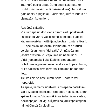
acis. Nu vairs nedrīkst ne runāt , ne atlaist rokas.
Tas, kurš palika ārpus šī, nu dod rīkojumus, ko
izpildot visi izveido apli (reizēm divus). Tad sāk no
gala ar citu atpiņķētāju. Uzvar tas, kurš to izdara ar
vismazāk rīkojumiem.
Apslēptā sakarība
Visi sēž aplī un dod viens otram kādu priekšmetu,
sakot kādu vārdu vai teikumu, kam būtu jāatbilst
kādam noteiktam kritērijam, bet tas ir zināms tikai 1
—2 spēles dalībniekam. Piemēram: “es braucu
ceļojumā un ņemu līdzi zaķi.” Un nākošajam
jāsaka : “es braucu ceļojumā un ņemu līdzi ….”
Līdzi ņemamajai lietai jāatbilst slepenajam
noteikumam, piemēram – jāsākas ar to pašu burtu,
ar ko sākas tā cilvēka vārds, kam dod padodamo
lietu.
Tie, kas zin šo noteikumu, saka – pareizi vai
nepareizi.
Tā spēlē, kamēr visi “atkoduši” slepeno noteikumu.
Var bezgalīgi mainīt gan slepenos noteikumus, gan
spēles formulu. Visjautrāk ir tos izdomāt uz vietas,
pēc iespējas, lai viņi atšķirtos no jau izspēlētajiem,
lai nebūtu pārāk viegli. …