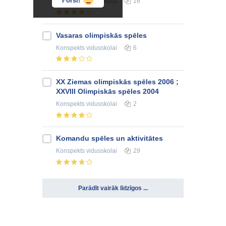
Forši!
Konspekts
vidusskolai
16
Vasaras olimpiskās spēles
Konspekts
vidusskolai
6
XX Ziemas olimpiskās spēles 2006 ;
XXVIII Olimpiskās spēles 2004
Konspekts
vidusskolai
2
Komandu spēles un aktivitātes
Konspekts
vidusskolai
29
Parādīt vairāk līdzīgos ...