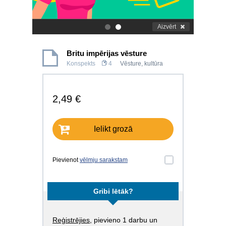
Aizvērt
.
.
Britu impērijas vēsture
Konspekts
4
Vēsture, kultūra
2,49 €
Ielikt grozā
Pievienot
vēlmju sarakstam
Gribi lētāk?
Reģistrējies
, pievieno 1 darbu un