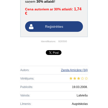
saņem
30% atlaidi
!
1,74
Cena autoriem ar 30% atlaidi:
€
Reģistrēties
Identifikators:
926500
Autors:
Zanda Arnicāne
(34)
Vērtējums:
Publicēts:
19.03.2008.
Valoda:
Latviešu
Līmenis:
Augstskolas