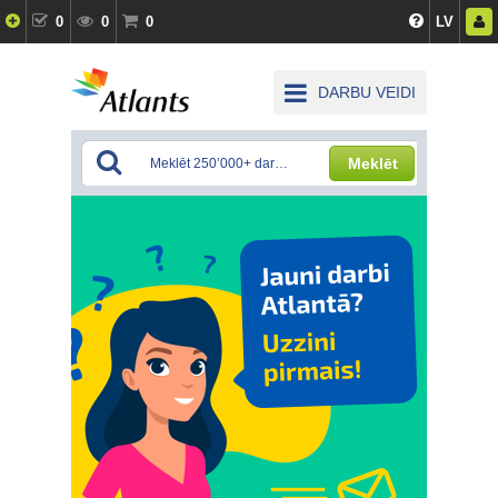
0
0
0
LV
DARBU VEIDI
Meklēt