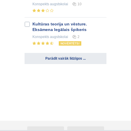
Konspekts
augstskolai
10
Kultūras teorija un vēsture.
Eksāmena legālais špikeris
Konspekts
augstskolai
2
NOVĒRTĒTS!
Parādīt vairāk līdzīgos ...