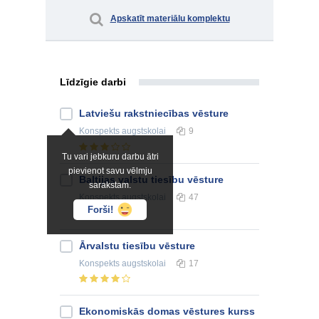
Apskatīt materiālu komplektu
Līdzīgie darbi
Latviešu rakstniecības vēsture
Konspekts
augstskolai
9
Tu vari jebkuru darbu ātri
pievienot savu vēlmju
Baltijas valstu tiesību vēsture
sarakstam.
Konspekts
augstskolai
47
Forši!
Ārvalstu tiesību vēsture
Konspekts
augstskolai
17
Ekonomiskās domas vēstures kurss