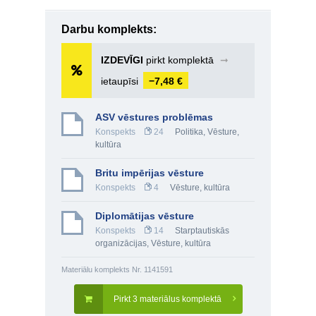
Darbu komplekts:
IZDEVĪGI
pirkt komplektā
➞
ietaupīsi
−7,48 €
ASV vēstures problēmas
Konspekts
24
Politika
,
Vēsture,
kultūra
Britu impērijas vēsture
Konspekts
4
Vēsture, kultūra
Diplomātijas vēsture
Konspekts
14
Starptautiskās
organizācijas
,
Vēsture, kultūra
Materiālu komplekts Nr. 1141591
Pirkt 3 materiālus komplektā