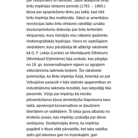
par ceļojumiem un atmiņas. Šādā skatījumā otrās
britu impērijas vēstures periods (1783. – 1860.)
kļuva par apspriežamu tēmu jau laikā, kad otrā
britu impērija tika nodibināta. Sākot ar amerikāņu
revolūcijas laiku britu vēstures rakstītāji uzsāka
bezaizspriedumu diskusiju par britu teritoriālo
ekspansiju, kura risinājās visu nākamo gadsimtu.
Historiogrāfiskās tradīcijas. Viens no vadošajiem
viedokļiem, kuru pārstāvēja tik atšķirīgi rakstnieki
kā G. F. Lekijs (Leckie) un Montstjuarts Elfistouns
(Montstuart Elphistone) bija uzskats, kas pārgāja
no 18. gs. konservatīvajiem vigiem uz agrajiem
viktoriānisma laikmeta torijiem. Šie rakstnieki
polemizēja, ka Britu impērija Āzijā, Amerikā un pat
Vidusjūras pasaulē ir bijis dabisks apgaismības un
industriālisma laikmeta rezultāts, kas labprātīgi tika
pieņemts. Vīzija par impēriju kā morālu
pilnveidošanos kļuva dominējoša Napoleona karu
laikā, apvienojot konservatīvos ar daudziem
liberāļiem un radikāļiem. Šī ideja guva atbalstu no
kristiešu puses, kas impēriju uzskatīja par dieva
veidojumu. Nostiprinājās doma, ka impērija
pagātnē ir tikusi slikti pārvaldīta, bet laba valdība
spēs gūt labumus gan no tropiskajām, gan