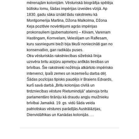
mērenajām kolonijām. Vēsturiskā biogrāfija spēlēja
būtisku lomu, šādas impērijas izveides vīzijā. Ap
1830. gadu sāka iznākt tādu rakstnieku kā
Montgomerija Martina, Džona Malkolma, Džona
Keja pozitīvie novērtējumi agrās impērijas
prokonsuliem (gubernatoriem) – Klivam, Varenam
Hastingam, Kornvelam, Veleslijam un Raflesam,
kuru sasniegumi bieži bija tikuši noniecināti gan no
konservatīvo, gan radikāļu puses.
Otra vēsturiskās rakstniecības sižetiskā līnija
uzsvēra britu aizjūru apmetņu antīkās tiesības un
brīvības. Šie rakstnieki nožēloja atkārtoto impērisko
intervenci, īpaši zemes un iezemiešu darba dēļ.
Šādas pozīcijas tipisks paudējs ir Braiens Edvards,
kurš savā darbā „Britu kolonijas civilā un
tirdzniecības vēsture Rietumindijā” atainoja britu
parlamentāro tirāniju kā draudu angļu muižnieku
brīvībai Jamaikā. 19. gs. vidū šāda veida
patriotiskas vēstures parādījās Austrālāzijas,
Dienvidāfrikas un Kanādas kolonijās. …