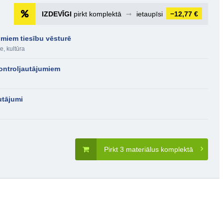
IZDEVĪGI
pirkt komplektā
➞
ietaupīsi
−12,77 €
umiem tiesību vēsturē
e, kultūra
ontroljautājumiem
utājumi
Pirkt 3 materiālus komplektā