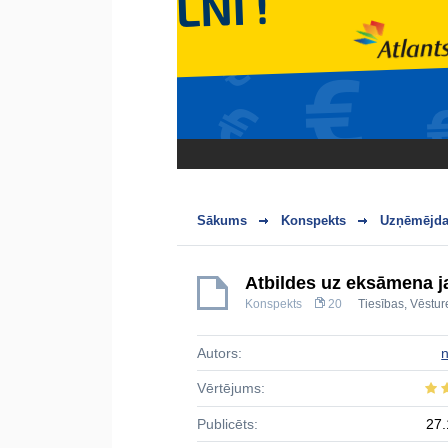
Sākums
Konspekts
Uzņēmējdar
Atbildes uz eksāmena j
Konspekts
20
Tiesības
,
Vēsture
Autors:
Vērtējums:
Publicēts:
27.