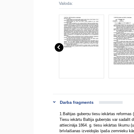
Valoda:
Darba fragments
1.Baltijas guberņu tiesu iekārtas reformas
Tiesu iekārtu Baltija guberņās var sadalīt
attiecināja 1864. g. tiesu iekārtas likumu 
brīvlaišanas izveidojās īpaša zemnieku kār