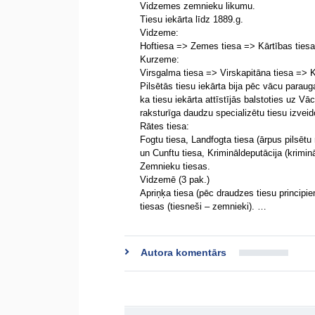
Vidzemes zemnieku likumu.
Tiesu iekārta līdz 1889.g.
Vidzeme:
Hoftiesa => Zemes tiesa => Kārtības tiesa
Kurzeme:
Virsgalma tiesa => Virskapitāna tiesa => K
Pilsētās tiesu iekārta bija pēc vācu parauga.
ka tiesu iekārta attīstījās balstoties uz Vā
raksturīga daudzu specializētu tiesu izvei
Rātes tiesa:
Fogtu tiesa, Landfogta tiesa (ārpus pilsētu
un Cunftu tiesa, Krimināldeputācija (krimin
Zemnieku tiesas.
Vidzemē (3 pak.)
Apriņķa tiesa (pēc draudzes tiesu principi
tiesas (tiesneši – zemnieki). …
Autora komentārs