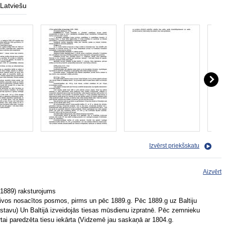
Latviešu
Izvērst priekšskatu
Aizvērt
 (1889) raksturojums
 divos nosacītos posmos, pirms un pēc 1889.g. Pēc 1889.g uz Baltiju
(ustavu) Un Baltijā izveidojās tiesas mūsdienu izpratnē. Pēc zemnieku
tai paredzēta tiesu iekārta (Vidzemē jau saskaņā ar 1804.g.