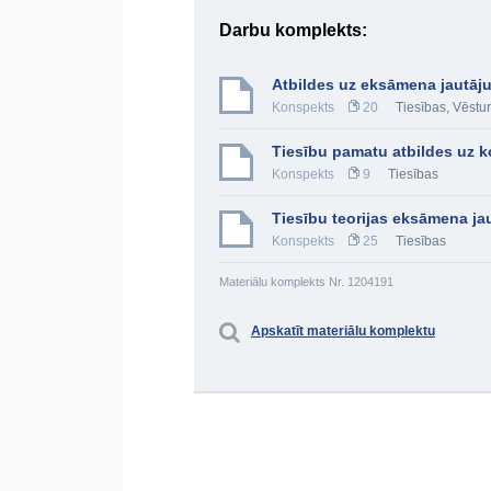
Darbu komplekts:
Atbildes uz eksāmena jautāj
Konspekts
20
Tiesības
,
Vēstur
Tiesību pamatu atbildes uz k
Konspekts
9
Tiesības
Tiesību teorijas eksāmena ja
Konspekts
25
Tiesības
Materiālu komplekts Nr. 1204191
Apskatīt materiālu komplektu