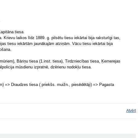
apitāna tiesa
 Krievu laikos līdz 1889. g. pilsētu tiesu iekārtai bija raksturīgi tas,
cijas tiesu iekārtām jaunākajām atziņām. Vācu tiesu iekārtai bija
došana.
 mūriem), Bāriņu tiesa (1.inst. tiesa), Tirdzniecības tiesa, Ķemerejas
ālpolicija mūsdienu izpratnē, dzērienu nodokļu tiesa.
em) => Draudzes tiesa ( priekšs. muižn., piesēdētāji) => Pagasta
Atvērt