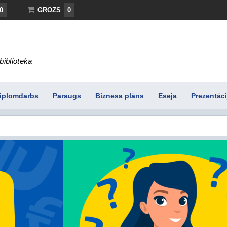
0
GROZS
0
bibliotēka
iplomdarbs
Paraugs
Biznesa plāns
Eseja
Prezentāci