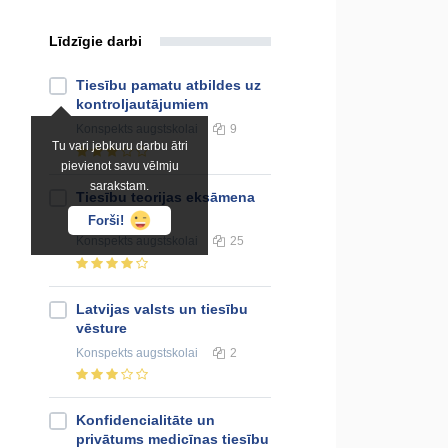
Līdzīgie darbi
Tiesību pamatu atbildes uz
kontroljautājumiem
Konspekts
augstskolai
9
Tu vari jebkuru darbu ātri
pievienot savu vēlmju
sarakstam.
Tiesību teorijas eksāmena
jautājumi
Forši!
Konspekts
augstskolai
25
Latvijas valsts un tiesību
vēsture
Konspekts
augstskolai
2
Konfidencialitāte un
privātums medicīnas tiesību