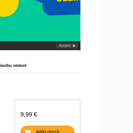
Aizvērt
iesību vēsturē
9,99 €
Ielikt grozā