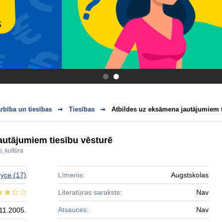
.
.
bība un tiesības
Tiesības
Atbildes uz eksāmena jautājumiem t
autājumiem tiesību vēsturē
, kultūra
nyce
(17)
Līmenis:
Augstskolas
Literatūras saraksts:
Nav
Atsauces:
Nav
11.2005.