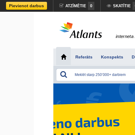
Pievienot darbus
ATZĪMĒTIE
0
SKATĪTIE
interneta 
Referāts
Konspekts
D