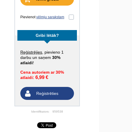
Pievienot
vēlmju sarakstam
Gribi lētāk?
Reģistrējies
, pievieno 1
darbu un saņem
30%
atlaidi
!
Cena autoriem ar 30%
6,99 €
atlaidi:
Reģistrēties
Identifikators:
959538