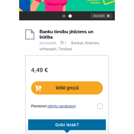
Aizvērt
.
.
Banku tiesību jēdziens un
būtība
Konspekts
7
Bankas, finanses,
vērtspapīri
,
Tiesības
4,49 €
Ielikt grozā
Pievienot
vēlmju sarakstam
Gribi lētāk?