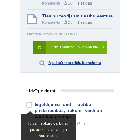
Konspekts
10
Tiesības
Tiesību teorija un tiesību vēsture
Konspekts
25
Tiesības
Materiālu komplekts Nr. 1133608
Pirkt 3 materiālus komplektā
Apskatīt materiālu komplektu
Līdzīgie darbi
Ieguldījumu fondi – būtība,
priekšrocības, trūkumi, veidi un
darbības principi
Tu vari jebkuru darbu ātri
Konspekts
augstskolai
3
pievienot savu vēlmju
sarakstam.