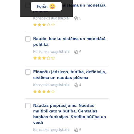
Nauda, banku sistēma un monetārā
Forši!
politika
Konspekts
augstskolai
5
Nauda, banku sistēma un monetārā
politika
Konspekts
augstskolai
6
Finanšu jēdziens, būtība, definīcija,
sistēma un naudas plūsma
Konspekts
augstskolai
4
Naudas pieprasījums. Naudas
multiplikatora būtība. Centrālās
bankas funkcijas. Kredīta būtība un
veidi
Konspekts
augstskolai
6