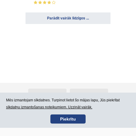
Parādīt vairāk līdzīgos ...
Par Atlants.lv
Reklāma
Mēs izmantojam sīkdatnes. Turpinot lietot šo mājas lapu, Jūs piekrītat
sīkdatņu izmantošanas noteikumiem. Uzzināt vairāk.
Kontakti
Lietošanas noteikumi
Piekrītu
SIA „CDI” © 2002 -
Lapas karte