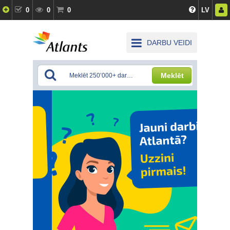
0
0
0
LV
DARBU VEIDI
Meklēt