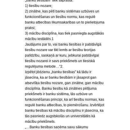
„banku tiesībām” tiek saprasta:
1) tiesību nozare;
2) zinātne, kas pētī banku sistēmas uzbūves un
funkcionēšanas un tiesību normu, kas regulē
banku attiecības likumsakarības un to pielietojuma
praksi;
3) mācību disciplīna, kas tiek pasniegta augstākās
mācību iestādēs.1
Jautājums par to, vai banku tiesības ir patstāvīgā
tiesību nozare var tikt lemts ar tiesību teorijas
palīdzību, saskaņā ar kuru, jebkurai patstāvīgai
tiesību nozarei ir savs priekšmets un tiesiskā
regulējuma metode…”2.
Izpētot jēdzienu „banku tiesības” kā tādu ir
jāsecina, ka ar banku tiesībām ir jāsaprot gan
atsevišķa tiesību nozare, gan zinātne, gan mācību
disciplīna. Banku tiesību kā zinātnes pētījuma
priekšmets ir banku sistēma, tās uzbūve un
funkcionēšanas principi, ka arī tiesību normas, kas
regulē banku attiecības, to piemērošanu. Izvērtējot
banku tiesības kā mācību disciplīnu ir jāsecina, ka
tās pasniedz augstskolās un universitātēs kā
mācību priekšmets.
„…Banku tiesības saņēma savu sākumu