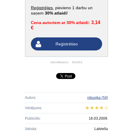
Reģistrējies
, pievieno 1 darbu un
saņem
30% atlaidi
!
3,14
Cena autoriem ar 30% atlaidi:
€
Reģistrēties
Identifikators:
491651
Autors:
nikusjka
(59)
Vērtējums:
Publicēts:
16.03.2009.
Valoda:
Latviešu