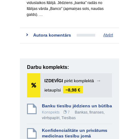
viduslaikos Itālijā. Jēdziens „banka” radās no
Itālijas vārda „Banco” (apmaiņas sols, naudas
galds). …
Autora komentārs
Atvērt
Darbu komplekts:
IZDEVĪGI
pirkt komplektā
➞
ietaupīsi
−8,98 €
Banku tiesību jēdziens un būtība
Konspekts
7
Bankas, finanses,
vērtspapīri
,
Tiesības
Konfidencialitāte un privātums
medicīnas tiesību jomā