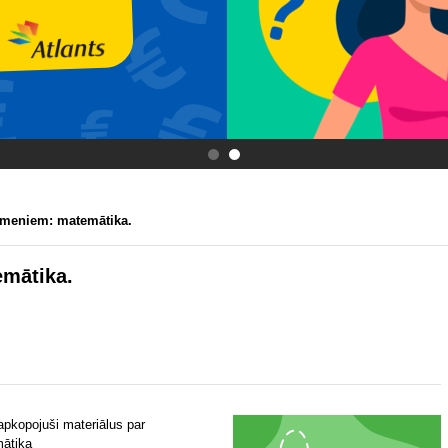
.
.
āmeniem: matemātika.
mātika.
pkopojuši materiālus par
mātika