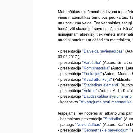
Matemātikas eksāmenā uzdevumi ir sakārtot
vienu matemātikas tēmu būs pēc kārtas. Ta
un uzdevuma veida, Tev var nākties secīgi 
turklāt vēl skaidrojot savu risinājumu. Kā ar
risinājumam atsevišķi tiek vērtēts matemāt
atradīsi sarakstu ar dažādiem materiāliem
- prezentācija
"Daļveida nevienādības"
(Auto
03.02.2017.);
- prezentācija
"Varbūtība"
(Autors: Smart one
- prezentācija
"Kombinatorika"
(Autors: Laur
- prezentācija
"Funkcijas"
(Autors: Madara B
- prezentācija
"Kvadrātfunkcija"
(Publicēts: 
- prezentācija
"Statistikas elementi"
(Autors:
- prezentācija
"Vektori"
(Autors: Ardis Kozuli
- prezentācija
"Daudzskaldņa šķēlums ar pl
- konspekts
"Atkārtojuma testi matemātikā 
Iespējams Tev noderēs arī atkārtojums pa
- bezmaksas prezentācija
"Statistika"
(Auto
- paraugs
"Nevienādības"
(Autors: Karīna Dm
- prezentācija
"Ģeometriskie pārveidojumi"
(