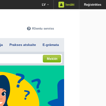
LV
Ienākt
Reģistrēties
Klientu serviss
ja
Prakses atskaite
E-grāmata
Meklēt