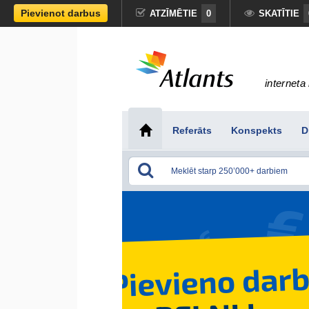
Pievienot darbus
ATZĪMĒTIE
0
SKATĪTIE
interneta 
Referāts
Konspekts
D