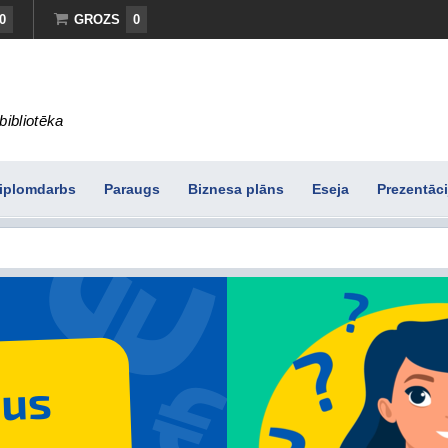
0
GROZS
0
bibliotēka
iplomdarbs
Paraugs
Biznesa plāns
Eseja
Prezentāci