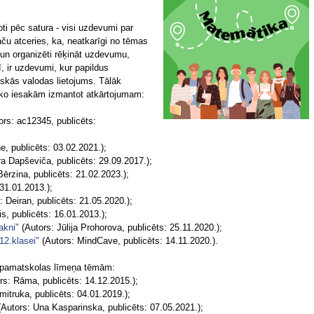
i pēc satura - visi uzdevumi par
ču atceries, ka, neatkarīgi no tēmas
un organizēti rēķināt uzdevumu,
ī, ir uzdevumi, kur papildus
iskās valodas lietojums. Tālāk
, ko iesakām izmantot atkārtojumam:
rs: ac12345, publicēts:
, publicēts: 03.02.2021.);
a Dapševiča, publicēts: 29.09.2017.);
ērzina, publicēts: 21.02.2023.);
31.01.2013.);
 Deiran, publicēts: 21.05.2020.);
s, publicēts: 16.01.2013.);
akni"
(Autors: Jūlija Prohorova, publicēts: 25.11.2020.);
12.klasei"
(Autors: MindCave, publicēts: 14.11.2020.).
r pamatskolas līmeņa tēmām:
rs: Rāma, publicēts: 14.12.2015.);
itruka, publicēts: 04.01.2019.);
Autors: Una Kasparinska, publicēts: 07.05.2021.);