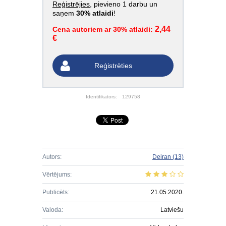
Reģistrējies
, pievieno 1 darbu un
saņem
30% atlaidi
!
2,44
Cena autoriem ar 30% atlaidi:
€
Reģistrēties
Identifikators:
129758
Autors:
Deiran
(13)
Vērtējums:
Publicēts:
21.05.2020.
Valoda:
Latviešu