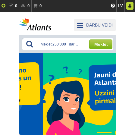
0
0
0
LV
DARBU VEIDI
Meklēt