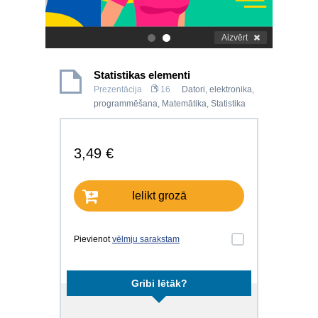
Aizvērt
.
.
Statistikas elementi
Prezentācija
16
Datori, elektronika,
programmēšana
,
Matemātika
,
Statistika
3,49 €
Ielikt grozā
Pievienot
vēlmju sarakstam
Gribi lētāk?