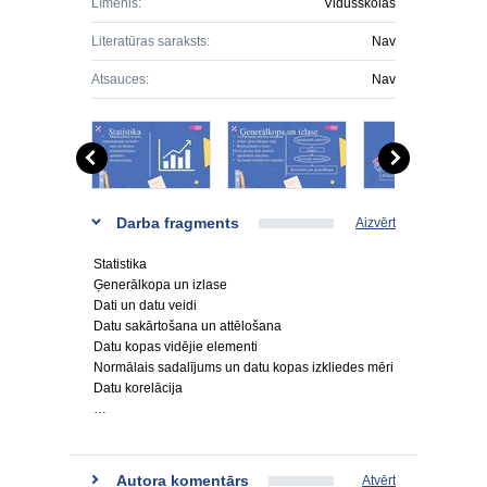
Līmenis:
Vidusskolas
Literatūras saraksts:
Nav
Atsauces:
Nav
Darba fragments
Aizvērt
Statistika
Ģenerālkopa un izlase
Dati un datu veidi
Datu sakārtošana un attēlošana
Datu kopas vidējie elementi
Normālais sadalījums un datu kopas izkliedes mēri
Datu korelācija
…
Autora komentārs
Atvērt