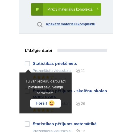
Pirkt 3 materiālus komplektā
Apskatīt materiālu komplektu
Līdzīgie darbi
Statistikas priekšmets
Prezentācija
vidusskolai
11
Tu vari jebkuru darbu ātri
pievienot savu vēlmju
Statistikas pētījums - skolēnu skolas
sarakstam.
somu svars
Forši!
Prezentācija
vidusskolai
26
Statistikas pētījums matemātikā
Prezentācija
vidusskolai
12