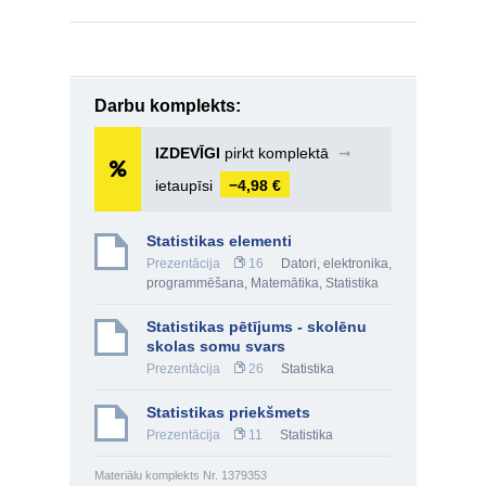
Darbu komplekts:
IZDEVĪGI
pirkt komplektā
➞
ietaupīsi
−4,98 €
Statistikas elementi
Prezentācija
16
Datori, elektronika,
programmēšana
,
Matemātika
,
Statistika
Statistikas pētījums - skolēnu
skolas somu svars
Prezentācija
26
Statistika
Statistikas priekšmets
Prezentācija
11
Statistika
Materiālu komplekts Nr. 1379353