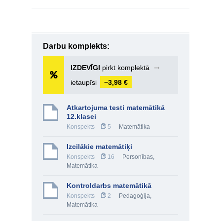
Darbu komplekts:
IZDEVĪGI
pirkt komplektā
➞
ietaupīsi
−3,98 €
Atkartojuma testi matemātikā
12.klasei
Konspekts
5
Matemātika
Izcilākie matemātiķi
Konspekts
16
Personības
,
Matemātika
Kontroldarbs matemātikā
Konspekts
2
Pedagoģija
,
Matemātika