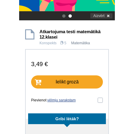
Aizvērt
.
.
Atkartojuma testi matemātikā
12.klasei
Konspekts
5
Matemātika
3,49 €
Ielikt grozā
Pievienot
vēlmju sarakstam
Gribi lētāk?