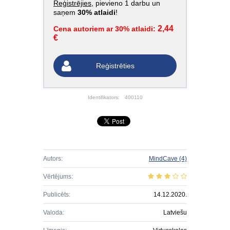
Reģistrējies
, pievieno 1 darbu un
saņem
30% atlaidi
!
2,44
Cena autoriem ar 30% atlaidi:
€
Reģistrēties
Identifikators:
400110
Autors:
MindCave
(4)
Vērtējums:
Publicēts:
14.12.2020.
Valoda:
Latviešu