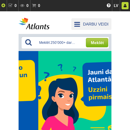
0
0
0
LV
DARBU VEIDI
Meklēt