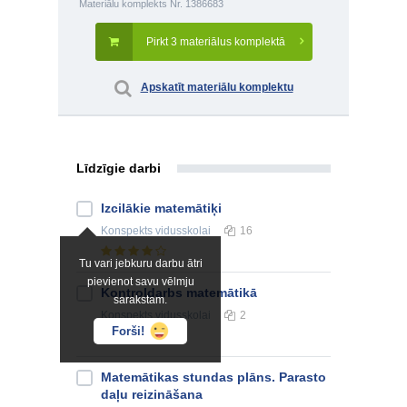
Materiālu komplekts Nr. 1386683
Pirkt 3 materiālus komplektā
Apskatīt materiālu komplektu
Līdzīgie darbi
Izcilākie matemātiķi
Konspekts
vidusskolai
16
Tu vari jebkuru darbu ātri
pievienot savu vēlmju
Kontroldarbs matemātikā
sarakstam.
Konspekts
vidusskolai
2
Forši!
Matemātikas stundas plāns. Parasto
daļu reizināšana