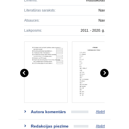
Līmenis:
Vidusskolas
Literatūras saraksts:
Nav
Atsauces:
Nav
Laikposms:
2011. - 2020. g.
Autora komentārs
Atvērt
Redakcijas piezīme
Atvērt