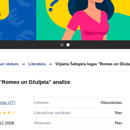
.
.
 un vēsture
Literatūra
Viljama Šekspīra lugas "Romeo un Džulje
 "Romeo un Džuljeta" analīze
inda
(27)
Līmenis:
Vidusskolas
Literatūras saraksts:
Nav
Atsauces:
Nav
12.2008.