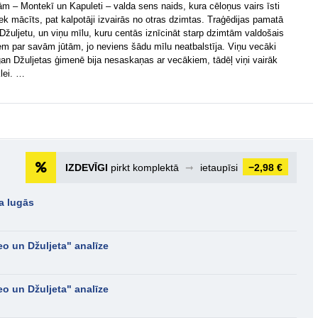
m – Montekī un Kapuleti – valda sens naids, kura cēloņus vairs īsti
ek mācīts, pat kalpotāji izvairās no otras dzimtas. Traģēdijas pamatā
Džuljetu, un viņu mīlu, kuru centās iznīcināt starp dzimtām valdošais
jiem par savām jūtām, jo neviens šādu mīlu neatbalstīja. Viņu vecāki
n Džuljetas ģimenē bija nesaskaņas ar vecākiem, tādēļ viņi vairāk
lei. …
IZDEVĪGI
pirkt komplektā
➞
ietaupīsi
−2,98 €
a lugās
o un Džuljeta" analīze
o un Džuljeta" analīze