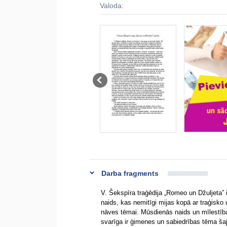
Valoda:
Darba fragments
V. Šekspīra traģēdija „Romeo un Džuljeta” 
naids, kas nemitīgi mijas kopā ar traģisko
nāves tēmai. Mūsdienās naids un mīlestība i
svarīga ir ģimenes un sabiedrības tēma šajā 