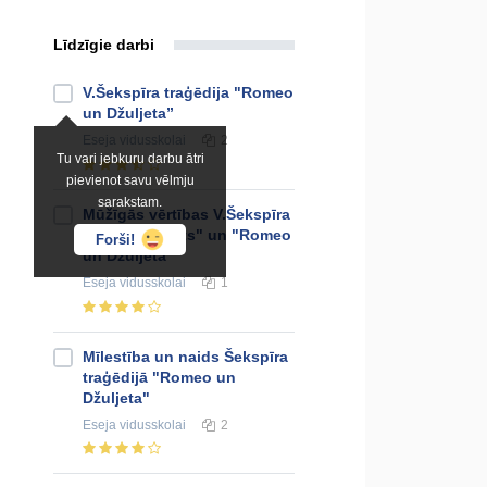
Līdzīgie darbi
V.Šekspīra traģēdija "Romeo
un Džuljeta”
Eseja
vidusskolai
2
Tu vari jebkuru darbu ātri
pievienot savu vēlmju
sarakstam.
Mūžīgās vērtības V.Šekspīra
lugās "Hamlets" un "Romeo
Forši!
un Džuljeta"
Eseja
vidusskolai
1
Mīlestība un naids Šekspīra
traģēdijā "Romeo un
Džuljeta"
Eseja
vidusskolai
2