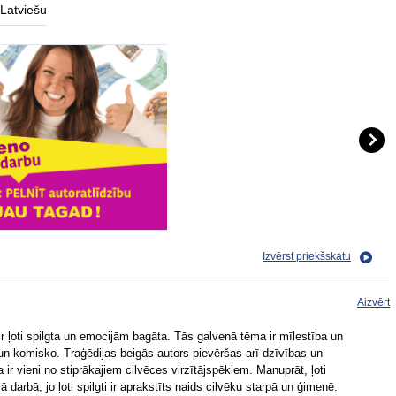
Latviešu
Izvērst priekšskatu
Aizvērt
ir ļoti spilgta un emocijām bagāta. Tās galvenā tēma ir mīlestība un
 un komisko. Traģēdijas beigās autors pievēršas arī dzīvības un
r vieni no stiprākajiem cilvēces virzītājspēkiem. Manuprāt, ļoti
darbā, jo ļoti spilgti ir aprakstīts naids cilvēku starpā un ģimenē.