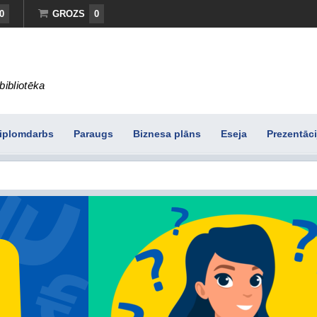
0
GROZS
0
bibliotēka
iplomdarbs
Paraugs
Biznesa plāns
Eseja
Prezentāci