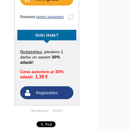
Pievienot
vēlmju sarakstam
Gribi lētāk?
Reģistrējies
, pievieno 1
darbu un saņem
30%
atlaidi
!
Cena autoriem ar 30%
1,39 €
atlaidi:
Reģistrēties
Identifikators:
795385