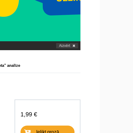
Aizvērt
ta" analīze
1,99 €
Ielikt grozā