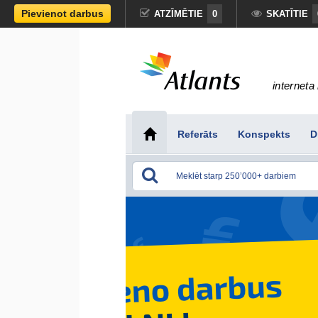
Pievienot darbus
ATZĪMĒTIE
0
SKATĪTIE
interneta 
Referāts
Konspekts
D