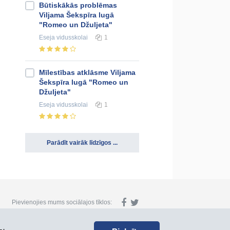
Būtiskākās problēmas
Viljama Šekspīra lugā
"Romeo un Džuljeta"
Eseja
vidusskolai
1
Mīlestības atklāsme Viljama
Šekspīra lugā "Romeo un
Džuljeta"
Eseja
vidusskolai
1
Parādīt vairāk līdzīgos ...
Pievienojies mums sociālajos tīklos: