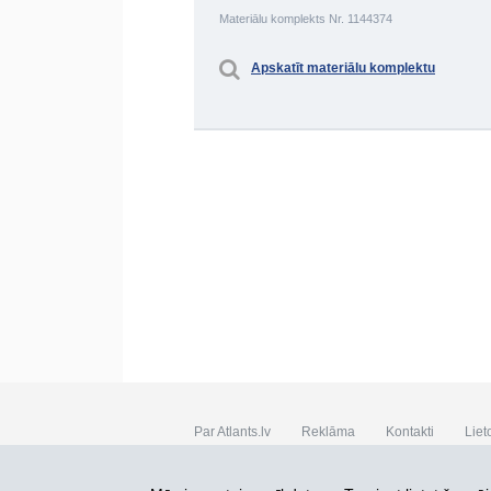
Materiālu komplekts Nr. 1144374
Apskatīt materiālu komplektu
Par Atlants.lv
Reklāma
Kontakti
Liet
SIA „CDI” © 2002 - 2026