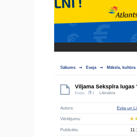
Sākums
Eseja
Māksla, kultūra
Viljama Šekspīra lugas
Eseja
1
Literatūra
Autors:
Evija un L
Vērtējums:
Publicēts:
11.