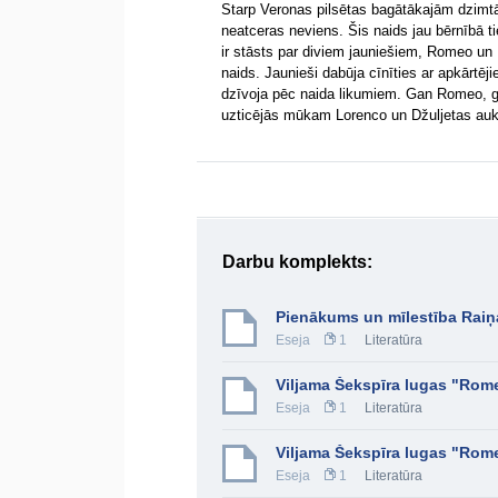
Starp Veronas pilsētas bagātākajām dzimtā
neatceras neviens. Šis naids jau bērnībā ti
ir stāsts par diviem jauniešiem, Romeo un 
naids. Jaunieši dabūja cīnīties ar apkārtē
dzīvoja pēc naida likumiem. Gan Romeo, ga
uzticējās mūkam Lorenco un Džuljetas auk
Darbu komplekts:
Pienākums un mīlestība Raiņ
Eseja
1
Literatūra
Viljama Šekspīra lugas "Rome
Eseja
1
Literatūra
Viljama Šekspīra lugas "Rome
Eseja
1
Literatūra