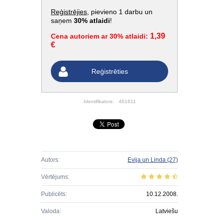
Reģistrējies
, pievieno 1 darbu un
saņem
30% atlaidi
!
1,39
Cena autoriem ar 30% atlaidi:
€
Reģistrēties
Identifikators:
461611
Autors:
Evija un Linda
(27)
Vērtējums:
Publicēts:
10.12.2008.
Valoda:
Latviešu