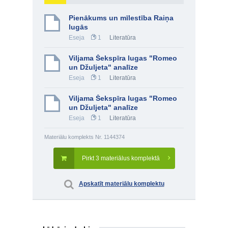
Pienākums un mīlestība Raiņa
lugās
Eseja
1
Literatūra
Viljama Šekspīra lugas "Romeo
un Džuljeta" analīze
Eseja
1
Literatūra
Viljama Šekspīra lugas "Romeo
un Džuljeta" analīze
Eseja
1
Literatūra
Materiālu komplekts Nr. 1144374
Pirkt 3 materiālus komplektā
Apskatīt materiālu komplektu