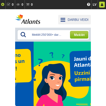
0
0
0
LV
DARBU VEIDI
Meklēt