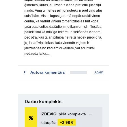
ģimenes, kuras jau izsenis viena pret otru jūt dziļu
naidu. Viņu ģimenes pilnīgi noteikti ir pret viņu abu
saistībām. Visas lugas garumā nepārtraukti virmo
cerība, ka varbūt viņiem tomēr izdosies būt kopā,
taču pateicoties dažādiem notikumiem šī mīlestība
paliek tikai kā milzīga iekāre un tiekšanās vienam
pēc otra, kas tā arī pilnībā ne reizi netiek piepildīta,
jo, lai arī viņi tiekas, taču vienmēr viņiem ir
jāuzmanās no kādiem cilvēkiem, vai arī ir tikai
nedaudz laika.…
Autora komentārs
Atvērt
Darbu komplekts:
IZDEVĪGI
pirkt komplektā
➞
ietaupīsi
−2,98 €