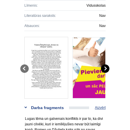
Līmenis:
Vidusskolas
Literatūras saraksts:
Nav
Atsauces:
Nav
Darba fragments
Aizvērt
Lugas tēma un galvenais konflikts ir par to, ka divi
jauni cilvēki, kuri ir iemīlējušies nevar būt laimīgi
kopā. Romeo un Džuljeta katrs nāk no savas