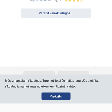
Eseja
vidusskolai
1
Parādīt vairāk līdzīgos ...
Par Atlants.lv
Reklāma
Mēs izmantojam sīkdatnes. Turpinot lietot šo mājas lapu, Jūs piekrītat
sīkdatņu izmantošanas noteikumiem. Uzzināt vairāk.
Kontakti
Lietošanas noteikumi
Piekrītu
SIA „CDI” © 2002 -
Lapas karte
2026