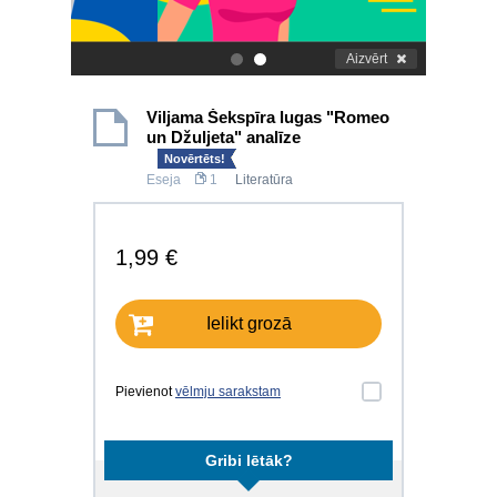
Aizvērt
.
.
Viljama Šekspīra lugas "Romeo
un Džuljeta" analīze
Novērtēts!
Eseja
1
Literatūra
1,99 €
Ielikt grozā
Pievienot
vēlmju sarakstam
Gribi lētāk?