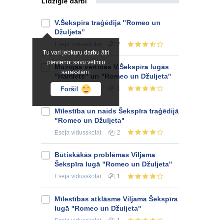
Līdzīgie darbi
V.Šekspīra traģēdija "Romeo un
Džuljeta”
Eseja
vidusskolai
2
Tu vari jebkuru darbu ātri
pievienot savu vēlmju
Mūžīgās vērtības V.Šekspīra lugās
sarakstam.
"Hamlets" un "Romeo un Džuljeta"
Eseja
vidusskolai
1
Forši!
Mīlestība un naids Šekspīra traģēdijā
"Romeo un Džuljeta"
Eseja
vidusskolai
2
Būtiskākās problēmas Viljama
Šekspīra lugā "Romeo un Džuljeta"
Eseja
vidusskolai
1
Mīlestības atklāsme Viljama Šekspīra
lugā "Romeo un Džuljeta"