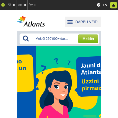
0
0
0
LV
DARBU VEIDI
Meklēt