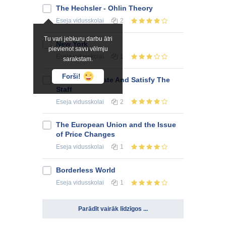
The Hechsler - Ohlin Theory
Eseja
vidusskolai
2
Tu vari jebkuru darbu ātri
New York
pievienot savu vēlmju
Eseja
vidusskolai
1
sarakstam.
Forši!
How To Motivate And Satisfy The
Staff
Eseja
vidusskolai
2
The European Union and the Issue
of Price Changes
Eseja
vidusskolai
1
Borderless World
Eseja
vidusskolai
1
Parādīt vairāk līdzīgos ...