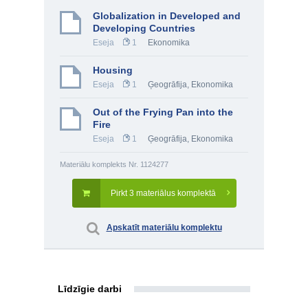
Globalization in Developed and
Developing Countries
Eseja
1
Ekonomika
Housing
Eseja
1
Ģeogrāfija
,
Ekonomika
Out of the Frying Pan into the
Fire
Eseja
1
Ģeogrāfija
,
Ekonomika
Materiālu komplekts Nr. 1124277
Pirkt 3 materiālus komplektā
Apskatīt materiālu komplektu
Līdzīgie darbi