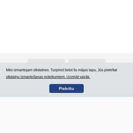
Par Atlants.lv
Reklāma
Mēs izmantojam sīkdatnes. Turpinot lietot šo mājas lapu, Jūs piekrītat
sīkdatņu izmantošanas noteikumiem. Uzzināt vairāk.
Kontakti
Lietošanas noteikumi
Piekrītu
SIA „CDI” © 2002 -
Lapas karte
2026