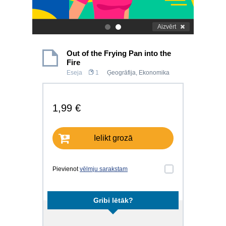
Aizvērt
.
.
Out of the Frying Pan into the
Fire
Eseja
1
Ģeogrāfija
,
Ekonomika
1,99 €
Ielikt grozā
Pievienot
vēlmju sarakstam
Gribi lētāk?