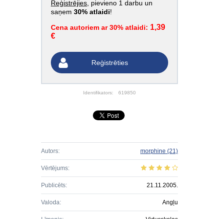
Reģistrējies
, pievieno 1 darbu un
saņem
30% atlaidi
!
1,39
Cena autoriem ar 30% atlaidi:
€
Reģistrēties
Identifikators:
619850
Autors:
morphine
(21)
Vērtējums:
Publicēts:
21.11.2005.
Valoda:
Angļu