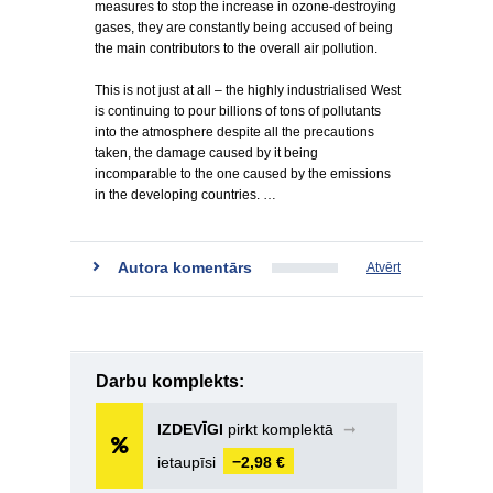
measures to stop the increase in ozone-destroying
gases, they are constantly being accused of being
the main contributors to the overall air pollution.
This is not just at all – the highly industrialised West
is continuing to pour billions of tons of pollutants
into the atmosphere despite all the precautions
taken, the damage caused by it being
incomparable to the one caused by the emissions
in the developing countries. …
Autora komentārs
Atvērt
Darbu komplekts:
IZDEVĪGI
pirkt komplektā
➞
ietaupīsi
−2,98 €