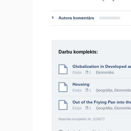
Autora komentārs
Darbu komplekts:
Globalization in Developed 
Eseja
1
Ekonomika
Housing
Eseja
1
Ģeogrāfija
,
Ekonomik
Out of the Frying Pan into th
Eseja
1
Ģeogrāfija
,
Ekonomik
Materiālu komplekts Nr. 1124277