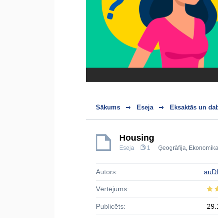
Sākums
Eseja
Eksaktās un da
Housing
Eseja
1
Ģeogrāfija
,
Ekonomik
Autors:
auD
Vērtējums:
Publicēts:
29.