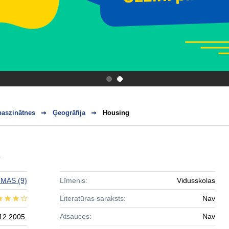
.
.
baszinātnes
Ģeogrāfija
Housing
a
IMAS
(9)
Līmenis:
Vidusskolas
Literatūras saraksts:
Nav
Atsauces:
Nav
12.2005.