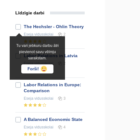
Līdzīgie darbi
The Hechsler - Ohlin Theory
Eseja
vidusskolai
2
Tu vari jebkuru darbu ātri
pievienot savu vēlmju
Labor Relations in Latvia
sarakstam.
Eseja
vidusskolai
2
Forši!
Labor Relations in Europe:
Comparison
Eseja
vidusskolai
3
A Balanced Economic State
Eseja
vidusskolai
4