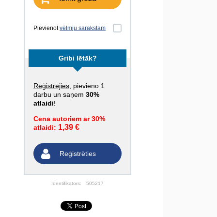
Pievienot
vēlmju sarakstam
Gribi lētāk?
Reģistrējies
, pievieno 1
darbu un saņem
30%
atlaidi
!
Cena autoriem ar 30%
1,39 €
atlaidi:
Reģistrēties
Identifikators:
505217