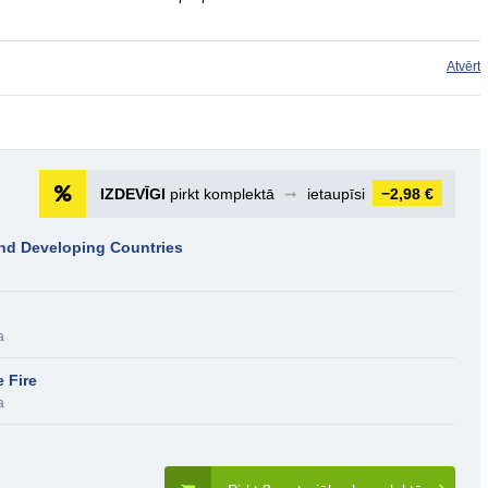
Atvērt
IZDEVĪGI
pirkt komplektā
➞
ietaupīsi
−2,98 €
and Developing Countries
a
e Fire
a