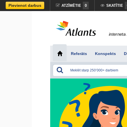
Pievienot darbus
ATZĪMĒTIE
0
SKATĪTIE
interneta 
Referāts
Konspekts
D