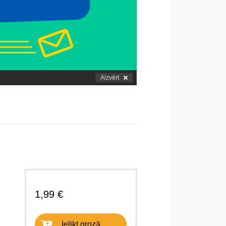
Aizvērt
1,99 €
Ielikt grozā