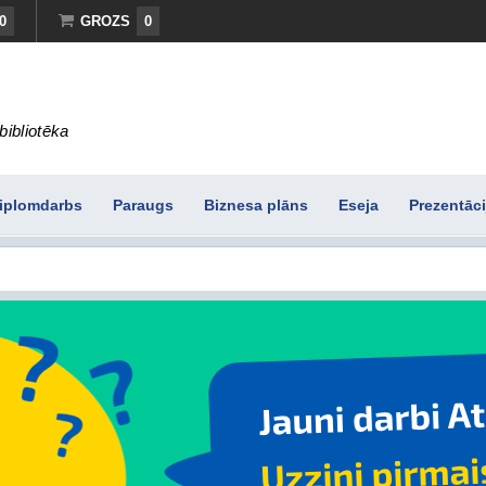
0
GROZS
0
bibliotēka
iplomdarbs
Paraugs
Biznesa plāns
Eseja
Prezentāci