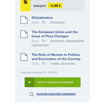
ietaupīsi
−2,98 €
Globalization
Eseja
1
Ekonomika
The European Union and the
Issue of Price Changes
Eseja
1
Ekonomika
,
Starptautiskās
organizācijas
The Role of Women in Politics
and Economics of the Country
Eseja
1
Politika
,
Ekonomika
Materiālu komplekts Nr. 1131095
Pirkt 3 materiālus komplektā
Apskatīt materiālu komplektu