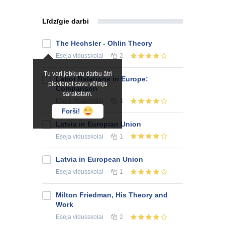
Līdzīgie darbi
The Hechsler - Ohlin Theory
Eseja
vidusskolai
2
Tu vari jebkuru darbu ātri
Labor Relations in Europe:
pievienot savu vēlmju
Comparison
sarakstam.
Eseja
vidusskolai
3
Forši!
Latvia in Europian Union
Eseja
vidusskolai
1
Latvia in European Union
Eseja
vidusskolai
1
Milton Friedman, His Theory and
Work
Eseja
vidusskolai
2