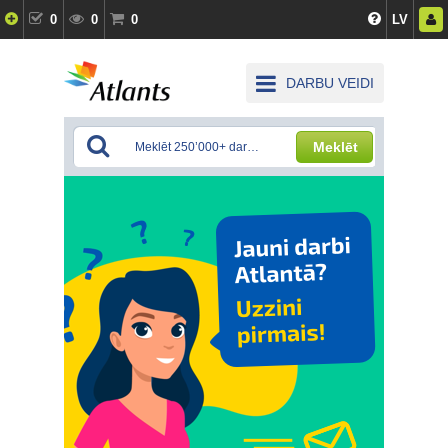
0
0
0
LV
DARBU VEIDI
Meklēt