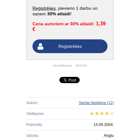
Reģistrējies
, pievieno 1 darbu un
saņem
30% atlaidi
!
1,39
Cena autoriem ar 30% atlaidi:
€
Reģistrēties
Identifikators:
664418
Autors:
Sanita Vasiļjeva
(12)
Vērtējums:
Publicēts:
15.09.2004.
Valoda:
Angļu