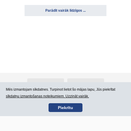
Parādīt vairāk līdzīgos ...
Par Atlants.lv
Reklāma
Mēs izmantojam sīkdatnes. Turpinot lietot šo mājas lapu, Jūs piekrītat
sīkdatņu izmantošanas noteikumiem. Uzzināt vairāk.
Kontakti
Lietošanas noteikumi
Piekrītu
SIA „CDI” © 2002 -
Lapas karte
2026