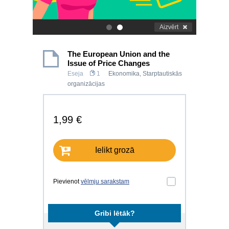
Aizvērt
.
.
The European Union and the
Issue of Price Changes
Eseja
1
Ekonomika
,
Starptautiskās
organizācijas
1,99 €
Ielikt grozā
Pievienot
vēlmju sarakstam
Gribi lētāk?