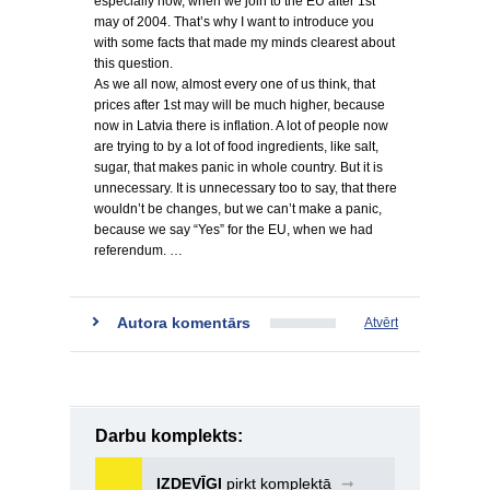
especially now, when we join to the EU after 1st
may of 2004. That’s why I want to introduce you
with some facts that made my minds clearest about
this question.
As we all now, almost every one of us think, that
prices after 1st may will be much higher, because
now in Latvia there is inflation. A lot of people now
are trying to by a lot of food ingredients, like salt,
sugar, that makes panic in whole country. But it is
unnecessary. It is unnecessary too to say, that there
wouldn’t be changes, but we can’t make a panic,
because we say “Yes” for the EU, when we had
referendum. …
Autora komentārs
Atvērt
Darbu komplekts:
IZDEVĪGI
pirkt komplektā
➞