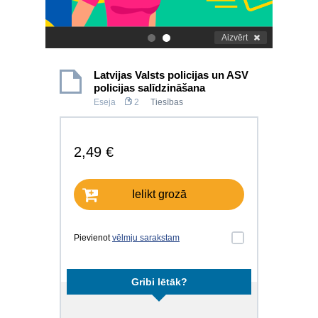
Aizvērt
.
.
Latvijas Valsts policijas un ASV
policijas salīdzināšana
Eseja
2
Tiesības
2,49 €
Ielikt grozā
Pievienot
vēlmju sarakstam
Gribi lētāk?