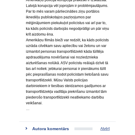
Amerikāņu policijā korupcija praktiski ir izskausta.
Latvijā korupcija vēl joprojām ir problēmjautājums.
Par to mēs varam pārliecināties ziņu portālos
iknedēļu publiskotajos paziņojumos par
mēģinājumiem piekukuļot policistus vai arī par to,
ka kāds policists darbojās negodprātīgi un pār viņu
krīt aizdomu ēna.
Amerikāņu filmās bieži var redzēt, ka kāds policists
uzrāda cilvēkam savu apliecību vai žetonu un var
izmantot personas transportlīdzekli kāda tūlītēja
apdraudējuma novēršanai vai noziedznieka
aizturēšanas nolūkā. ASV policistu reālajā dzīvē tā
tas arī notiek: jebkurai personai ir pienākums tūlīt
pēc pieprasīšanas nodot policistam lietošanā savu
transportlīdzekli. Mūsu Valsts policijas
darbiniekiem ir tiesības steidzamos gadījumos ar
transportlīdzekļa vadītāja piekrišanu izmantot tām
piederošo transportlīdzekli neatliekamo darbību
veikšanai.
…
Autora komentārs
Atvērt