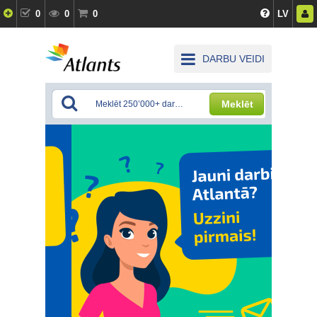
0
0
0
LV
DARBU VEIDI
Meklēt