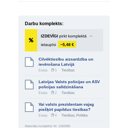
Darbu komplekts:
IZDEVĪGI
pirkt komplektā
➞
ietaupīsi
−5,48 €
Cilvēktiesību aizsardzība un
ievērošana Latvijā
Eseja
5
Tiesības
Latvijas Valsts policijas un ASV
policijas salīdzināšana
Eseja
2
Tiesības
Vai valsts prezidentam vajag
piešķirt papildus tiesības?
Eseja
4
Tiesības
,
Politika
Materiālu komplekts Nr. 1360985