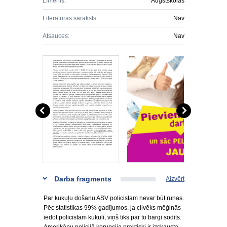
Līmenis:
Augstskolas
Literatūras saraksts:
Nav
Atsauces:
Nav
Darba fragments
Aizvērt
Par kukuļu došanu ASV policistam nevar būt runas.
Pēc statistikas 99% gadījumos, ja cilvēks mēģinās
iedot policistam kukuli, viņš tiks par to bargi sodīts.