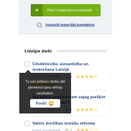
Pirkt 3 materiālus komplektā
Apskatīt materiālu komplektu
Līdzīgie darbi
Cilvēktiesību aizsardzība un
ievērošana Latvijā
Eseja
augstskolai
5
Tu vari jebkuru darbu ātri
NOVĒRTĒTS!
pievienot savu vēlmju
sarakstam.
Vai valsts prezidentam vajag piešķirt
papildus tiesības?
Forši!
Eseja
augstskolai
4
Valsts drošības iestāžu reforma
Eseja
augstskolai
3