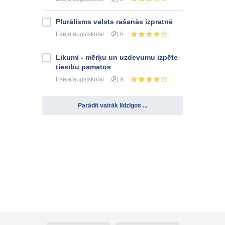
Plurālisms valsts rašanās izpratnē
Eseja
augstskolai
6
Likumi - mērķu un uzdevumu izpēte
tiesību pamatos
Eseja
augstskolai
9
Parādīt vairāk līdzīgos ...