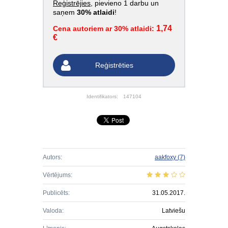
Reģistrējies
, pievieno 1 darbu un
saņem
30% atlaidi
!
1,74
Cena autoriem ar 30% atlaidi:
€
Reģistrēties
Identifikators:
147104
Autors:
aakfoxy
(7)
Vērtējums:
Publicēts:
31.05.2017.
Valoda:
Latviešu