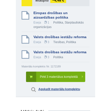
ietaupīsi
−4,48 €
Eiropas drošības un
aizsardzības politika
Eseja
1
Politika
,
Starptautiskās
organizācijas
Valsts drošības iestāžu reforma
Eseja
3
Tiesības
,
Politika
Valsts drošības iestāžu reforma
Eseja
3
Politika
Materiālu komplekts Nr. 1172189
Pirkt 3 materiālus komplektā
Apskatīt materiālu komplektu