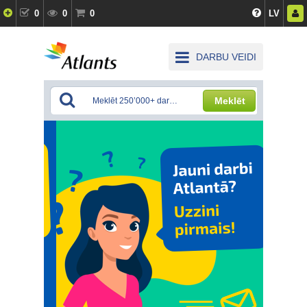
0
0
0
LV
DARBU VEIDI
Meklēt