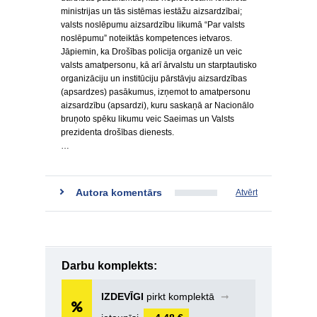
ministrijas un tās sistēmas iestāžu aizsardzībai;
valsts noslēpumu aizsardzību likumā “Par valsts
noslēpumu” noteiktās kompetences ietvaros.
Jāpiemin, ka Drošības policija organizē un veic
valsts amatpersonu, kā arī ārvalstu un starptautisko
organizāciju un institūciju pārstāvju aizsardzības
(apsardzes) pasākumus, izņemot to amatpersonu
aizsardzību (apsardzi), kuru saskaņā ar Nacionālo
bruņoto spēku likumu veic Saeimas un Valsts
prezidenta drošības dienests.
…
Autora komentārs
Atvērt
Darbu komplekts:
IZDEVĪGI
pirkt komplektā
➞