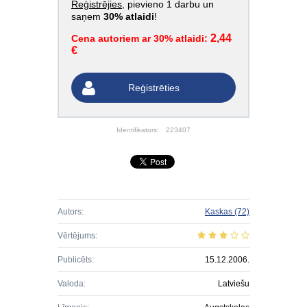
Reģistrējies
, pievieno 1 darbu un
saņem
30% atlaidi
!
2,44
Cena autoriem ar 30% atlaidi:
€
Reģistrēties
Identifikators:
223407
Autors:
Kaskas
(72)
Vērtējums:
Publicēts:
15.12.2006.
Valoda:
Latviešu