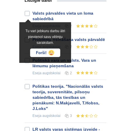
Līdzīgie darbi
Valsts pārvaldes vieta un loma
sabiedrībā
Eseja
augstskolai
2
Tu vari jebkuru darbu ātri
pievienot savu vēlmju
Problēmu risināšana valsts pārvaldē
sarakstam.
Eseja
augstskolai
2
Forši!
Politiskā vara un valsts. Vara un
lēmumu pieņemšana
Eseja
augstskolai
2
Politikas teorija. "Nacionālās valsts
teorija, suverenitāte, pilsoņu
sabiedrība, tās tiesības un
pienākumi: N.Makjavelli, T.Hobss,
J.Loks"
Eseja
augstskolai
3
LR valsts varas sistēmas izveide -