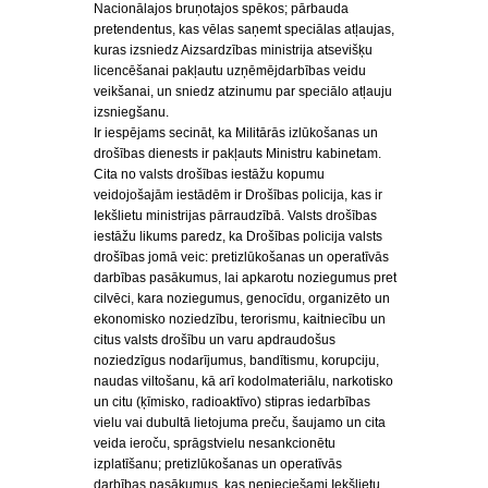
Nacionālajos bruņotajos spēkos; pārbauda
pretendentus, kas vēlas saņemt speciālas atļaujas,
kuras izsniedz Aizsardzības ministrija atsevišķu
licencēšanai pakļautu uzņēmējdarbības veidu
veikšanai, un sniedz atzinumu par speciālo atļauju
izsniegšanu.
Ir iespējams secināt, ka Militārās izlūkošanas un
drošības dienests ir pakļauts Ministru kabinetam.
Cita no valsts drošības iestāžu kopumu
veidojošajām iestādēm ir Drošības policija, kas ir
Iekšlietu ministrijas pārraudzībā. Valsts drošības
iestāžu likums paredz, ka Drošības policija valsts
drošības jomā veic: pretizlūkošanas un operatīvās
darbības pasākumus, lai apkarotu noziegumus pret
cilvēci, kara noziegumus, genocīdu, organizēto un
ekonomisko noziedzību, terorismu, kaitniecību un
citus valsts drošību un varu apdraudošus
noziedzīgus nodarījumus, bandītismu, korupciju,
naudas viltošanu, kā arī kodolmateriālu, narkotisko
un citu (ķīmisko, radioaktīvo) stipras iedarbības
vielu vai dubultā lietojuma preču, šaujamo un cita
veida ieroču, sprāgstvielu nesankcionētu
izplatīšanu; pretizlūkošanas un operatīvās
darbības pasākumus, kas nepieciešami Iekšlietu