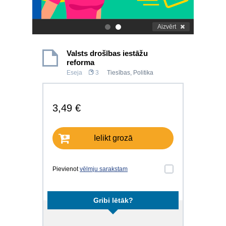
Aizvērt
.
.
Valsts drošības iestāžu
reforma
Eseja
3
Tiesības
,
Politika
3,49 €
Ielikt grozā
Pievienot
vēlmju sarakstam
Gribi lētāk?