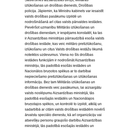
Satversmes aizsardzības birojs, Militārās
izlūkošanas un drošības dienests, Drošības
policija. Jāpiemin, ka Ministru kabinets var iesaistīt
valsts drošības pasākumu izpildē un
nodrošināšanā arī citas valsts pārvaldes iestādes.
Pievēršot uzmanību Militārās izlūkošanas un
drošības dienestam, ir iespējams konstatēt, ka tas
ir Aizsardzības ministrijas pārraudzībā esoša valsts
drošības iestāde, kas veic militāro pretizlūkošanu,
izlūkošanu un citus Valsts drošības iestāžu likumā
noteiktos uzdevumus. Viena no šīs drošības
iestādes funkcijām ir nodrošināt Aizsardzības
ministriju, tās padotībā esošās iestādes un
Nacionālos bruņotos spēkus ar to darbībai
nepieciešamo pretizlūkošanas un izlūkošanas
informāciju. Bez tam Militārās izlūkošanas un
drošības dienests veic pasākumus, lai aizsargātu
valsts noslēpumu Aizsardzības ministrijā, tās
padotībā esošajās iestādēs un Nacionālajos
bruņotajos spēkos, un kontrolē to izpildi; atklāj un
sadarbībā ar citām valsts drošības iestādēm novērš
ārvalstu speciālo dienestu, kā arī organizāciju vai
atsevišķu personu graujošo darbību Aizsardzības
ministrijā, tās padotībā esošajās iestādēs un