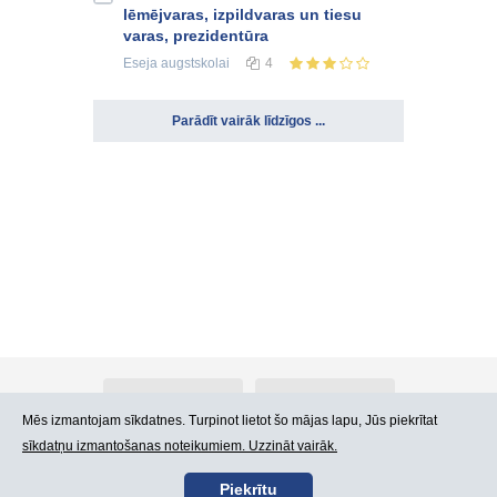
lēmējvaras, izpildvaras un tiesu
varas, prezidentūra
Eseja
augstskolai
4
Parādīt vairāk līdzīgos ...
Par Atlants.lv
Reklāma
Mēs izmantojam sīkdatnes. Turpinot lietot šo mājas lapu, Jūs piekrītat
sīkdatņu izmantošanas noteikumiem. Uzzināt vairāk.
Kontakti
Lietošanas noteikumi
Piekrītu