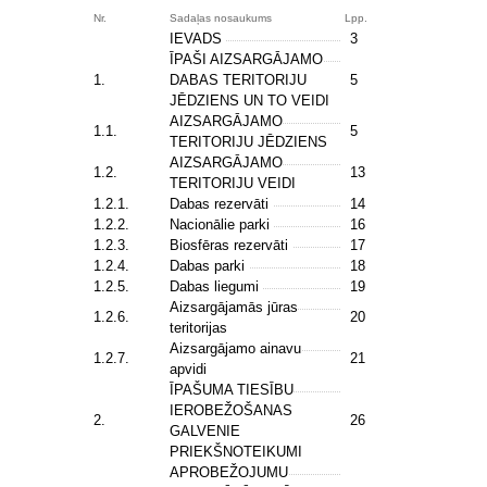
Nr.
Sadaļas nosaukums
Lpp.
IEVADS
3
ĪPAŠI AIZSARGĀJAMO
1.
DABAS TERITORIJU
5
JĒDZIENS UN TO VEIDI
AIZSARGĀJAMO
1.1.
5
TERITORIJU JĒDZIENS
AIZSARGĀJAMO
1.2.
13
TERITORIJU VEIDI
1.2.1.
Dabas rezervāti
14
1.2.2.
Nacionālie parki
16
1.2.3.
Biosfēras rezervāti
17
1.2.4.
Dabas parki
18
1.2.5.
Dabas liegumi
19
Aizsargājamās jūras
1.2.6.
20
teritorijas
Aizsargājamo ainavu
1.2.7.
21
apvidi
ĪPAŠUMA TIESĪBU
IEROBEŽOŠANAS
2.
26
GALVENIE
PRIEKŠNOTEIKUMI
APROBEŽOJUMU