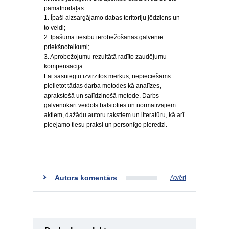
pamatnodaļās:
1. Īpaši aizsargājamo dabas teritoriju jēdziens un
to veidi;
2. Īpašuma tiesību ierobežošanas galvenie
priekšnoteikumi;
3. Aprobežojumu rezultātā radīto zaudējumu
kompensācija.
Lai sasniegtu izvirzītos mērķus, nepieciešams
pielietot tādas darba metodes kā analīzes,
aprakstošā un salīdzinošā metode. Darbs
galvenokārt veidots balstoties un normatīvajiem
aktiem, dažādu autoru rakstiem un literatūru, kā arī
pieejamo tiesu praksi un personīgo pieredzi.
…
Autora komentārs
Atvērt