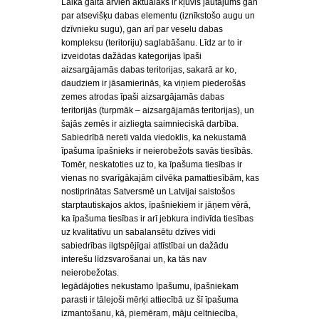
Laika gaitā arvien aktuālāks ir kļuvis jautājums gan
par atsevišķu dabas elementu (iznīkstošo augu un
dzīvnieku sugu), gan arī par veselu dabas
kompleksu (teritoriju) saglabāšanu. Līdz ar to ir
izveidotas dažādas kategorijas īpaši
aizsargājamās dabas teritorijas, sakarā ar ko,
daudziem ir jāsamierinās, ka viņiem piederošās
zemes atrodas īpaši aizsargājamās dabas
teritorijās (turpmāk – aizsargājamās teritorijas), un
šajās zemēs ir aizliegta saimnieciskā darbība.
Sabiedrībā nereti valda viedoklis, ka nekustamā
īpašuma īpašnieks ir neierobežots savās tiesībās.
Tomēr, neskatoties uz to, ka īpašuma tiesības ir
vienas no svarīgākajām cilvēka pamattiesībām, kas
nostiprinātas Satversmē un Latvijai saistošos
starptautiskajos aktos, īpašniekiem ir jāņem vērā,
ka īpašuma tiesības ir arī jebkura indivīda tiesības
uz kvalitatīvu un sabalansētu dzīves vidi
sabiedrības ilgtspējīgai attīstībai un dažādu
interešu līdzsvarošanai un, ka tās nav
neierobežotas.
Iegādājoties nekustamo īpašumu, īpašniekam
parasti ir tālejoši mērķi attiecībā uz šī īpašuma
izmantošanu, kā, piemēram, māju celtniecība,