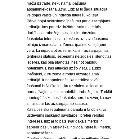
mežu izstrāde, nekustamā īpašuma
apsaimniekošana u.tml. Līdz ar to šādā situācijā
veidojas valsts un indivīda interešu kolīzija.
Pārveidojot nekustamo īpašumu par aizsargājamu
teritoriju, kas paredz dažādus saimnieciskās
darbības ierobežojumus, tiek ierobežotas
īpašnieku intereses un tiesības uz sava īpašuma
pilnīgu izmantošanu. Zemes īpašniekam jāņem
vērā, ka iegādājoties zemi, kam ir aizsargājamās
teritorijas statuss, iespējams neizdosies īstenot tās
ieceres, kas bija plānotas, nezinot papildu
noteikumus, kas attiecas uz šo vietu. Daudzi
īpašnieki, kuru zeme atrodas aizsargājamā
teritorijā, ir neapmierināti, ka nedrīkst savā
īpašumā brīvi rīkoties, ka uz viņiem attiecas ar
normatīvajiem aktiem noteikti ierobežojumi. Turklāt
jauniegūtās zemes īpašnieks nereti uzsver, ka nav
zinājis par tās aizsargājamo statusu.
Katra tiesiskā regulējuma pamatā ir tā objektīvs
uzdevums saskaņot savstarpēji pretēji vērstas
intereses, līdz ar to pats svarīgākais mērķis ir
sabiedrības un atsevišķa indivīda interešu (mērķu)
sabalansēšana.