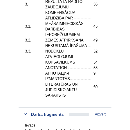
REZULTĀTĀ RADĪTO
3.
36
ZAUDĒJUMU
KOMPENSĀCIJA
ATLĪDZĪBA PAR
MEŽSAIMNIECISKĀS
3.1.
45
DARBĪBAS
IEROBEŽOJUMIEM
3.2.
ZEMES ATPIRKŠANA
49
NEKUSTAMĀ ĪPAŠUMA
3.3.
NODOKĻU
52
ATVIEGLOJUMI
KOPSAVILKUMS
54
ANOTATION
58
АННОТАЦИЯ
9
IZMANTOTĀS
LITERATŪRAS UN
60
JURIDISKO AKTU
SARAKSTS
Darba fragments
Aizvērt
Ievads