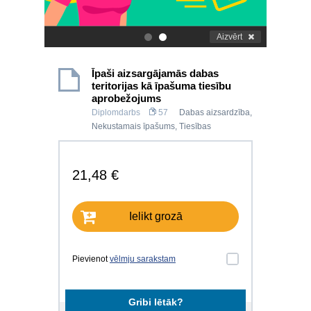
Aizvērt
.
.
Īpaši aizsargājamās dabas
teritorijas kā īpašuma tiesību
aprobežojums
Diplomdarbs
57
Dabas aizsardzība
,
Nekustamais īpašums
,
Tiesības
21,48 €
Ielikt grozā
Pievienot
vēlmju sarakstam
Gribi lētāk?