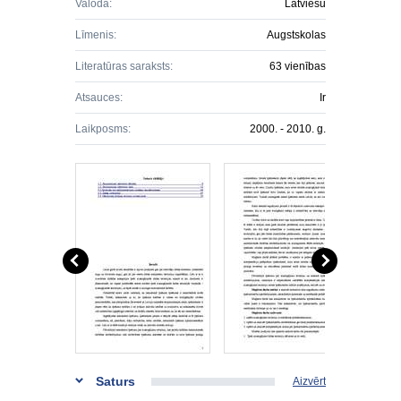
Valoda:
Latviešu
Līmenis:
Augstskolas
Literatūras saraksts:
63 vienības
Atsauces:
Ir
Laikposms:
2000. - 2010. g.
Saturs
Aizvērt