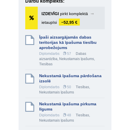
Darbu komplekts:
IZDEVĪGI
pirkt komplektā
➞
ietaupīsi
−52,95 €
Īpaši aizsargājamās dabas
teritorijas kā īpašuma tiesību
aprobežojums
Diplomdarbs
57
Dabas
aizsardzība
,
Nekustamais īpašums
,
Tiesības
Nekustamā īpašuma pārdošana
izsolē
Diplomdarbs
50
Tiesības
,
Nekustamais īpašums
Nekustamā īpašuma pirkuma
līgums
Diplomdarbs
48
Tiesības
,
Nekustamais īpašums