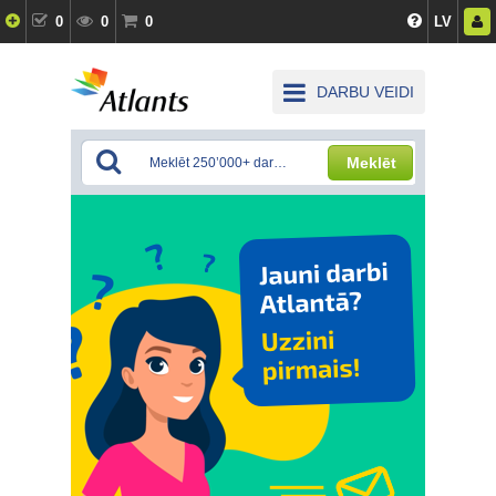
0
0
0
LV
DARBU VEIDI
Meklēt