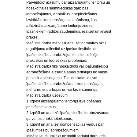
Pārveidojot īpašumu par aizsargājamu teritoriju un
nosakot tajās saimnieciskās darbības
ierobežojumus, vienlaikus ir nepieciešams
izstrādāto kompensācijas mehānismu, kas
atlīdzinātu aizsargājamo teritoriju zemes
īpašniekiem radītos zaudējumus, realizēt un ieviest
praksē.
Maģistra darba mērķis ir analizēt normatīvo aktu
regulējumu attiecībā uz īpašumtiesībām un
īpašumtiesību aprobežojumiem, identificējot
praktiskās un teorētiskās problēmas.
Maģistra darbā tiks noskaidrots vai īpašumtiesību
aprobežošana aizsargājamās teritorijās no valsts
puses ir attaisnojama. Tiks noskaidrots, vai
īpašumtiesību aprobežošanas kompensācijas
mehānisms darbojas un vai tas ir samērīgs.
Maģistra darba uzdevumi:
1. izpētīt aizsargājamo teritoriju izveidošanas
priekšnoteikumus;
2. izpētīt un analizēt īpašumtiesību ierobežošanas
galvenos priekšnoteikumus;
3. izpētīt un analizēt kompensācijas veidus par
īpašumtiesību aprobežojumiem.
Minētie jautājumi tiks apskatīti sadalot darbu trīs