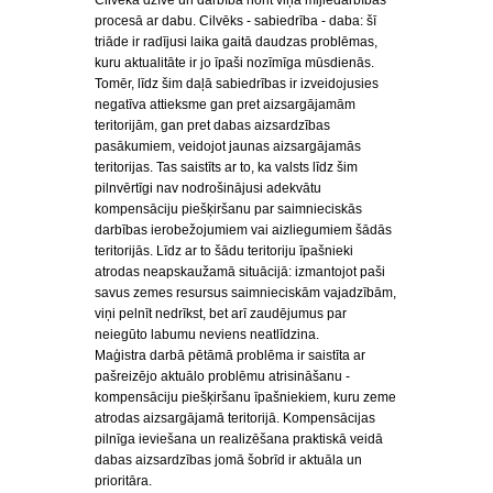
Cilvēka dzīve un darbība norit viņa mijiedarbības
procesā ar dabu. Cilvēks - sabiedrība - daba: šī
triāde ir radījusi laika gaitā daudzas problēmas,
kuru aktualitāte ir jo īpaši nozīmīga mūsdienās.
Tomēr, līdz šim daļā sabiedrības ir izveidojusies
negatīva attieksme gan pret aizsargājamām
teritorijām, gan pret dabas aizsardzības
pasākumiem, veidojot jaunas aizsargājamās
teritorijas. Tas saistīts ar to, ka valsts līdz šim
pilnvērtīgi nav nodrošinājusi adekvātu
kompensāciju piešķiršanu par saimnieciskās
darbības ierobežojumiem vai aizliegumiem šādās
teritorijās. Līdz ar to šādu teritoriju īpašnieki
atrodas neapskaužamā situācijā: izmantojot paši
savus zemes resursus saimnieciskām vajadzībām,
viņi pelnīt nedrīkst, bet arī zaudējumus par
neiegūto labumu neviens neatlīdzina.
Maģistra darbā pētāmā problēma ir saistīta ar
pašreizējo aktuālo problēmu atrisināšanu -
kompensāciju piešķiršanu īpašniekiem, kuru zeme
atrodas aizsargājamā teritorijā. Kompensācijas
pilnīga ieviešana un realizēšana praktiskā veidā
dabas aizsardzības jomā šobrīd ir aktuāla un
prioritāra.