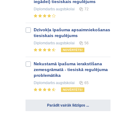
iegādei) tiesiskais regulējums
Diplomdarbs
augstskolai
72
Dzīvokļa īpašuma apsaimniekošanas
tiesiskais regulējums
Diplomdarbs
augstskolai
56
NOVĒRTĒTS!
Nekustamā īpašuma ierakstīšana
zemesgrāmatā - tiesiskā regulējuma
problemātika
Diplomdarbs
augstskolai
65
NOVĒRTĒTS!
Parādīt vairāk līdzīgos ...