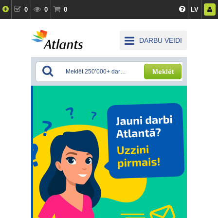
0
0
0
LV
DARBU VEIDI
Meklēt