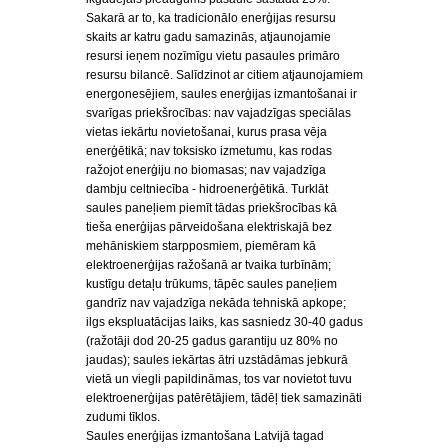
Sakarā ar to, ka tradicionālo enerģijas resursu
skaits ar katru gadu samazinās, atjaunojamie
resursi ieņem nozīmīgu vietu pasaules primāro
resursu bilancē. Salīdzinot ar citiem atjaunojamiem
energonesējiem, saules enerģijas izmantošanai ir
svarīgas priekšrocības: nav vajadzīgas speciālas
vietas iekārtu novietošanai, kurus prasa vēja
enerģētikā; nav toksisko izmetumu, kas rodas
ražojot enerģiju no biomasas; nav vajadzīga
dambju celtniecība - hidroenerģētikā. Turklāt
saules paneļiem piemīt tādas priekšrocības kā
tieša enerģijas pārveidošana elektriskajā bez
mehāniskiem starpposmiem, piemēram kā
elektroenerģijas ražošanā ar tvaika turbīnām;
kustīgu detaļu trūkums, tāpēc saules paneļiem
gandrīz nav vajadzīga nekāda tehniskā apkope;
ilgs ekspluatācijas laiks, kas sasniedz 30-40 gadus
(ražotāji dod 20-25 gadus garantiju uz 80% no
jaudas); saules iekārtas ātri uzstādāmas jebkurā
vietā un viegli papildināmas, tos var novietot tuvu
elektroenerģijas patērētājiem, tādēļ tiek samazināti
zudumi tīklos.
Saules enerģijas izmantošana Latvijā tagad