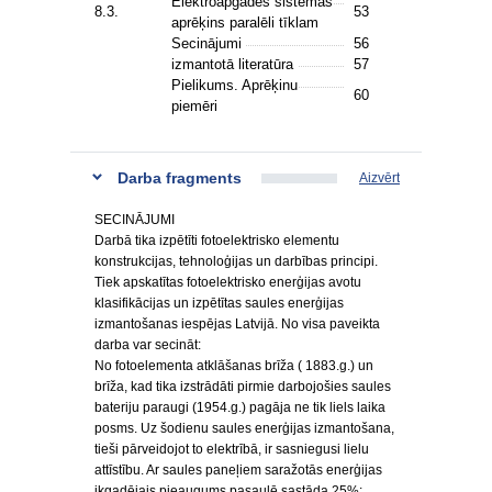
Elektroapgādes sistēmas
8.3.
53
aprēķins paralēli tīklam
Secinājumi
56
izmantotā literatūra
57
Pielikums. Aprēķinu
60
piemēri
Darba fragments
Aizvērt
SECINĀJUMI
Darbā tika izpētīti fotoelektrisko elementu
konstrukcijas, tehnoloģijas un darbības principi.
Tiek apskatītas fotoelektrisko enerģijas avotu
klasifikācijas un izpētītas saules enerģijas
izmantošanas iespējas Latvijā. No visa paveikta
darba var secināt:
No fotoelementa atklāšanas brīža ( 1883.g.) un
brīža, kad tika izstrādāti pirmie darbojošies saules
bateriju paraugi (1954.g.) pagāja ne tik liels laika
posms. Uz šodienu saules enerģijas izmantošana,
tieši pārveidojot to elektrībā, ir sasniegusi lielu
attīstību. Ar saules paneļiem saražotās enerģijas
ikgadējais pieaugums pasaulē sastāda 25%: