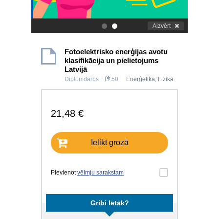
Aizvērt
.
.
Fotoelektrisko enerģijas avotu
klasifikācija un pielietojums
Latvijā
Diplomdarbs
50
Enerģētika
,
Fizika
21,48 €
Ielikt grozā
Pievienot
vēlmju sarakstam
Gribi lētāk?