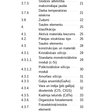
Slodzes atbilstība
3.7.3.
21
maksimālajai jaudai
Darba temperatūras
3.7.4.
21
ietekme
3.8.
Zudumi
22
Saules elementu
4.
25
klasifikācija
4.1.
Aktīvā materiāla biezums
25
4.2.
Pārejas struktūras tips
26
Saules elementu
4.3.
28
konstrukcijas un materiāli
4.3.1.
Kristāliskais silīcijs
29
Standarta monokristāliskie
4.3.1.1.
29
moduļi (c-Si)
Polikristāliskie silīcija
4.3.1.2.
30
moduļi
4.3.2.
Amorfais silīcijs
31
4.3.3.
Galija arsenīds(GaAs)
31
Vara un indija (jeb gallija)
4.3.4.
32
diselenīds (CIS, CIGS)
4.3.5.
Kadmija telurīds (CdTe)
33
4.3.6.
Organiskie fotoelementi
33
Fotoelektroķīmiskie
4.3.7.
33
elementi