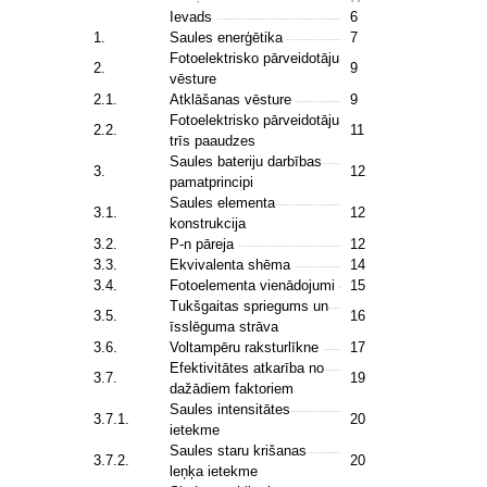
Ievads
6
1.
Saules enerģētika
7
Fotoelektrisko pārveidotāju
2.
9
vēsture
2.1.
Atklāšanas vēsture
9
Fotoelektrisko pārveidotāju
2.2.
11
trīs paaudzes
Saules bateriju darbības
3.
12
pamatprincipi
Saules elementa
3.1.
12
konstrukcija
3.2.
P-n pāreja
12
3.3.
Ekvivalenta shēma
14
3.4.
Fotoelementa vienādojumi
15
Tukšgaitas spriegums un
3.5.
16
īsslēguma strāva
3.6.
Voltampēru raksturlīkne
17
Efektivitātes atkarība no
3.7.
19
dažādiem faktoriem
Saules intensitātes
3.7.1.
20
ietekme
Saules staru krišanas
3.7.2.
20
leņķa ietekme