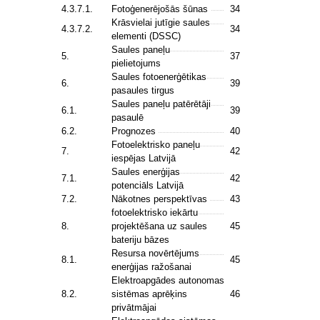
4.3.7.1.
Fotoģenerējošās šūnas
34
Krāsvielai jutīgie saules
4.3.7.2.
34
elementi (DSSC)
Saules paneļu
5.
37
pielietojums
Saules fotoenerģētikas
6.
39
pasaules tirgus
Saules paneļu patērētāji
6.1.
39
pasaulē
6.2.
Prognozes
40
Fotoelektrisko paneļu
7.
42
iespējas Latvijā
Saules enerģijas
7.1.
42
potenciāls Latvijā
7.2.
Nākotnes perspektīvas
43
fotoelektrisko iekārtu
8.
projektēšana uz saules
45
bateriju bāzes
Resursa novērtējums
8.1.
45
enerģijas ražošanai
Elektroapgādes autonomas
8.2.
sistēmas aprēķins
46
privātmājai