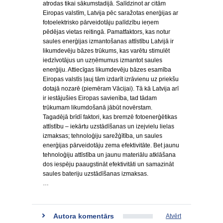
atrodas tikai sākumstadijā. Salīdzinot ar citām
Eiropas valstīm, Latvija pēc saražotas enerģijas ar
fotoelektrisko pārveidotāju palīdzību ieņem
pēdējas vietas reitingā. Pamatfaktors, kas notur
saules enerģijas izmantošanas attīstību Latvijā ir
likumdevēju bāzes trūkums, kas varētu stimulēt
iedzīvotājus un uzņēmumus izmantot saules
enerģiju. Attiecīgas likumdevēju bāzes esamība
Eiropas valstīs ļauj tām izdarīt izrāvienu uz priekšu
dotajā nozarē (piemēram Vācijai). Tā kā Latvija arī
ir iestājušies Eiropas savienība, tad tādam
trūkumam likumdošanā jābūt novērstam.
Tagadējā brīdī faktori, kas bremzē fotoenerģētikas
attīstību – iekārtu uzstādīšanas un izejvielu lielas
izmaksas; tehnoloģiju sarežģītība, un saules
enerģijas pārveidotāju zema efektivitāte. Bet jaunu
tehnoloģiju attīstība un jaunu materiālu atklāšana
dos iespēju paaugstināt efektivitāti un samazināt
saules bateriju uzstādīšanas izmaksas.
…
Autora komentārs
Atvērt