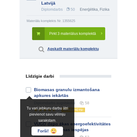
Latvijā
Diplomdarbs
50
Enerģētika
,
Fizika
Materiālu komplekts Nr. 1355625
Pirkt 3 materiālus komplektā
Apskatīt materiālu komplektu
Līdzīgie darbi
Biomasas granulu izmantošana
apkures iekārtās
Diplomdarbs
augstskolai
58
Tu vari jebkuru darbu ātri
NOVĒRTĒTS!
pievienot savu vēlmju
sarakstam.
VUGD depo ēkas energoefektivitātes
paaugstināšanas iespējas
Forši!