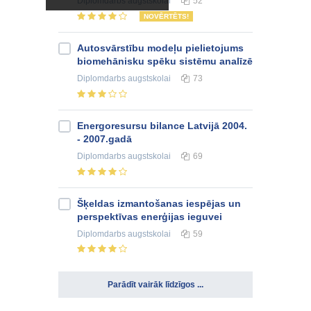
Diplomdarbs
augstskolai
52
NOVĒRTĒTS!
Autosvārstību modeļu pielietojums
biomehānisku spēku sistēmu analīzē
Diplomdarbs
augstskolai
73
Energoresursu bilance Latvijā 2004.
- 2007.gadā
Diplomdarbs
augstskolai
69
Šķeldas izmantošanas iespējas un
perspektīvas enerģijas ieguvei
Diplomdarbs
augstskolai
59
Parādīt vairāk līdzīgos ...