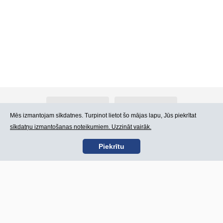
Par Atlants.lv
Reklāma
Mēs izmantojam sīkdatnes. Turpinot lietot šo mājas lapu, Jūs piekrītat
sīkdatņu izmantošanas noteikumiem. Uzzināt vairāk.
Kontakti
Lietošanas noteikumi
Piekrītu
SIA „CDI” © 2002 -
Lapas karte
2026