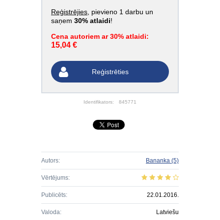
Reģistrējies
, pievieno 1 darbu un
saņem
30% atlaidi
!
Cena autoriem ar 30% atlaidi:
15,04 €
Reģistrēties
Identifikators:
845771
Autors:
Bananka
(5)
Vērtējums:
Publicēts:
22.01.2016.
Valoda:
Latviešu