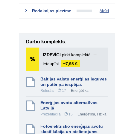
Redakcijas piezīme
Atvērt
Darbu komplekts:
IZDEVĪGI
pirkt komplektā
➞
ietaupīsi
−7,98 €
Baltijas valstu enerģijas ieguves
un patēriņa iespējas
Referāts
17
Enerģētika
Enerģijas avotu alternatīvas
Latvijā
Prezentācija
15
Enerģētika
,
Fizika
Fotoelektrisko enerģijas avotu
klasifikācija un pielietojums