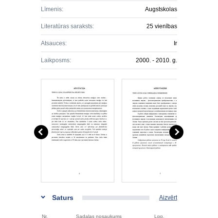
Līmenis:
Augstskolas
Literatūras saraksts:
25 vienības
Atsauces:
Ir
Laikposms:
2000. - 2010. g.
Saturs
Aizvērt
Nr.
Sadaļas nosaukums
Lpp.