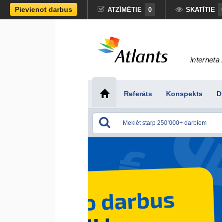
Pievienot darbus
ATZĪMĒTIE
0
SKATĪTIE
interneta 
Referāts
Konspekts
D