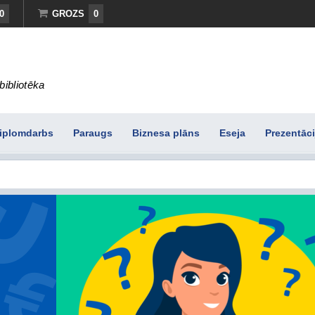
0
GROZS
0
bibliotēka
iplomdarbs
Paraugs
Biznesa plāns
Eseja
Prezentāci