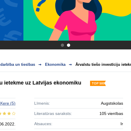
.
.
darbība un tiesības
Ekonomika
Ārvalstu tiešo investīciju iet
iju ietekme uz Latvijas ekonomiku
TOP 500
 Ķere
(5)
Līmenis:
Augstskolas
Literatūras saraksts:
105 vienības
Atsauces:
Ir
06.2022.