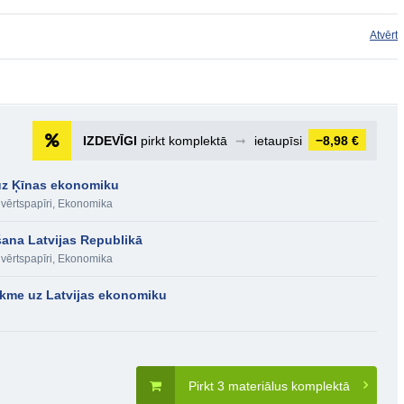
Atvērt
IZDEVĪGI
pirkt komplektā
➞
ietaupīsi
−8,98 €
 uz Ķīnas ekonomiku
vērtspapīri
,
Ekonomika
īšana Latvijas Republikā
vērtspapīri
,
Ekonomika
tekme uz Latvijas ekonomiku
Pirkt 3 materiālus komplektā