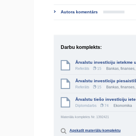
Autora komentārs
Darbu komplekts:
Ārvalstu investīciju ietekme
Referāts
15
Bankas, finanses, 
Ārvalstu investīciju piesaist
Referāts
15
Bankas, finanses, 
Ārvalstu tiešo investīciju ie
Diplomdarbs
74
Ekonomika
Materiālu komplekts Nr. 1392421
Apskatīt materiālu komplektu