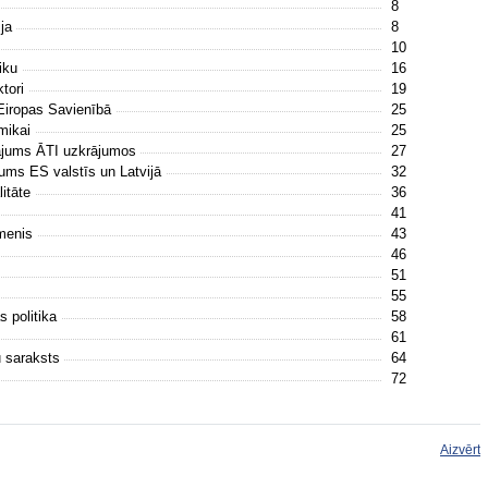
8
ija
8
10
miku
16
ktori
19
e Eiropas Savienībā
25
omikai
25
nājums ĀTI uzkrājumos
27
jums ES valstīs un Latvijā
32
litāte
36
e
41
īmenis
43
46
51
55
as politika
58
61
u saraksts
64
72
Aizvērt