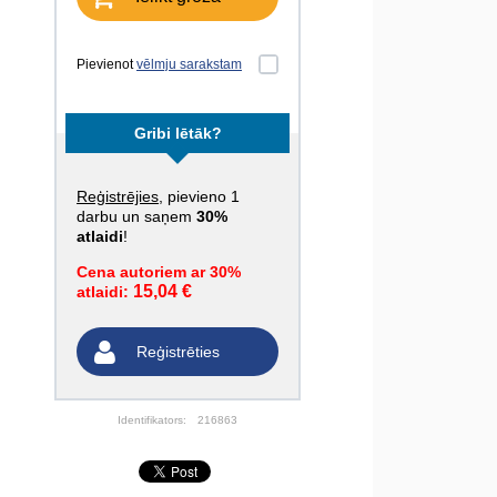
Pievienot
vēlmju sarakstam
Gribi lētāk?
Reģistrējies
, pievieno 1
darbu un saņem
30%
atlaidi
!
Cena autoriem ar 30%
15,04 €
atlaidi:
Reģistrēties
Identifikators:
216863