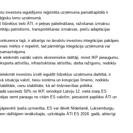
lstu investora ieguldījums reģistrēta uzņēmuma pamatkapitālā ir
ratēģisku lomu uzņēmumā.
īt līdzekļus tieši ĀTI, ir peļņas palielināšana, ražošanas izmaksu
rētāju patriotisms, transportēšanas izmaksas, preču adaptācijas
 konkurence tajā, ir atkarīgs no ārvalstu investoru integrācijas pakāpes
ais mērķis ir nopelnīt, tad pārmērīga integrācija uzņēmumā var
a samazinājuma.
iek ietekmēti vairāki valsts ekonomiskie rādītāji, minot IKP pieaugumu,
ksporta attīstību, infrastruktūras attīstību, darba ražīgumu, nodokļu
ietekmēt investoru izvēli ieguldīt līdzekļus uzņēmuma darbībā, ir
kā situācija valstī, tiesu sistēma un korupcijas līmenis, nodokļu
bilitāte, cenu stabilitāte, kā arī tirdzniecības politika.
adā sasniedz 50% no IKP, ierindojot Latviju 12. vietā starp ES
espējas ņemt paraugu no citām ES valstīm, piesaistot papildus ĀTI un
 jāpievērš īpaša uzmanība, ES var dēvēt Nīderlandi, Luksemburgu,
ājiem rādītājiem ienākošajās, uzkrātajās ĀTI ES 2018. gadā, attiecīgi