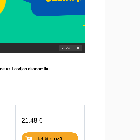
Aizvērt
ekme uz Latvijas ekonomiku
21,48 €
Ielikt grozā