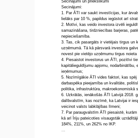
Secinājumi un priekšlikumi
Secinājumi:
1. Par ĀTI var saukt investīcijas, kur ārva
lielāks par 10 %, papildus iegūstot arī st
2. Motīvi, kas veido investora izvēli ieguld
samazināšana, tirdzniecības barjeras, patē
nepieciešamība.
3. Tas, cik pasargāts ir vietējais tirgus un
uzņēmumā. Tā kā pārsvarā investora galven
novest pie vietējo uzņēmumu tirgus noiet
4. Piesaistot investorus un ĀTI, pozitīvi t
kapitālieguldījumu apjomu, nodarbinātību, e
ieņēmumus;
5. Nozīmīgākie ĀTI vides faktori, kas spēj 
darbaspēka pieejamība un kvalitāte, politis
politika, infrastruktūra, makroekonomiskā sta
6. Uzkrātās, ienākošās ĀTI Latvijā 2018. g
dalībvalstīm, kas nozīmē, ka Latvijai ir i
veicinot valsts labklājības līmeni;
7. Par paraugvalstīm ĀTI piesaistē, kurām
kā arī Īriju pateicoties visaugstāk uzrādīt
184%, 211%, un 262% no IKP.
…