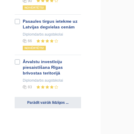
90
NOVĒRTĒTS!
Pasaules tirgus ietekme uz
Latvijas degvielas cenām
Diplomdarbs
augstskolai
66
NOVĒRTĒTS!
Ārvalstu investīciju
piesaistīšana Rīgas
brīvostas teritorijā
Diplomdarbs
augstskolai
83
Parādīt vairāk līdzīgos ...