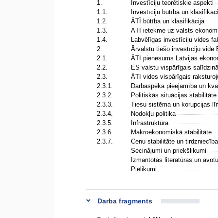
1.
Investīciju teorētiskie aspekti
1.1.
Investīciju būtība un klasifikāc
1.2.
ĀTĪ būtība un klasifikācija
1.3.
ĀTI ietekme uz valsts ekono
1.4.
Labvēlīgas investīciju vides fa
2.
Ārvalstu tiešo investīciju vid
2.1.
ĀTI pienesums Latvijas ekon
2.2.
ES valstu vispārīgais salīdzi
2.3.
ĀTI vides vispārīgais raksturo
2.3.1.
Darbaspēka pieejamība un kva
2.3.2.
Politiskās situācijas stabilitāt
2.3.3.
Tiesu sistēma un korupcijas l
2.3.4.
Nodokļu politika
2.3.5.
Infrastruktūra
2.3.6.
Makroekonomiskā stabilitāte
2.3.7.
Cenu stabilitāte un tirdzniecīb
Secinājumi un priekšlikumi
Izmantotās literatūras un avot
Pielikumi
Darba fragments