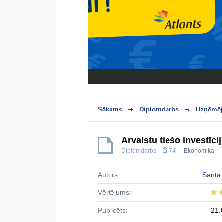
Sākums
Diplomdarbs
Uzņēmēj
Ārvalstu tiešo investīc
Diplomdarbs
74
Ekonomika
Autors:
Santa
Vērtējums:
Publicēts:
21.