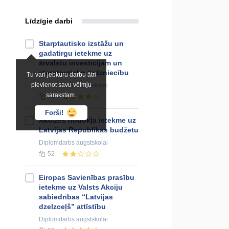
Līdzīgie darbi
Starptautisko izstāžu un
gadatirgu ietekme uz
ārvalstu investīcijām un
starptautisko tirdzniecību
Tu vari jebkuru darbu ātri
pievienot savu vēlmju
Diplomdarbs
augstskolai
sarakstam.
74
Forši!
Akcīzes nodokļa ietekme uz
Latvijas Republikas budžetu
Diplomdarbs
augstskolai
52
Eiropas Savienības prasību
ietekme uz Valsts Akciju
sabiedrības “Latvijas
dzelzceļš” attīstību
Diplomdarbs
augstskolai