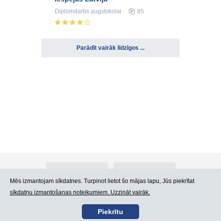
Diplomdarbs
augstskolai
85
Parādīt vairāk līdzīgos ...
Par Atlants.lv
Reklāma
Mēs izmantojam sīkdatnes. Turpinot lietot šo mājas lapu, Jūs piekrītat
sīkdatņu izmantošanas noteikumiem. Uzzināt vairāk.
Kontakti
Lietošanas noteikumi
Piekrītu