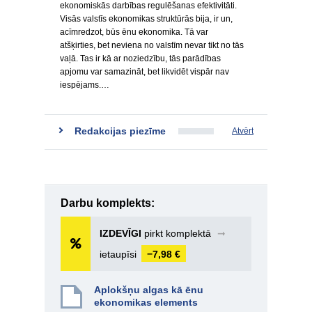
ekonomiskās darbības regulēšanas efektivitāti.
Visās valstīs ekonomikas struktūrās bija, ir un,
acīmredzot, būs ēnu ekonomika. Tā var
atšķirties, bet neviena no valstīm nevar tikt no tās
vaļā. Tas ir kā ar noziedzību, tās parādības
apjomu var samazināt, bet likvidēt vispār nav
iespējams.…
Redakcijas piezīme
Atvērt
Darbu komplekts:
IZDEVĪGI
pirkt komplektā
➞
ietaupīsi
−7,98 €
Aplokšņu algas kā ēnu
ekonomikas elements