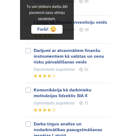
Diplomdarbs
augstskolai
90
Tu vari jebkuru darbu ātri
pievienot savu vēlmju
sarakstam.
Līzings kā finanšu investīciju veids
Forši!
Diplomdarbs
augstskolai
39
Darījumi ar atvasinātiem finanšu
instrumentiem kā valūtas un cenu
risku pārvaldīšanas veids
Diplomdarbs
augstskolai
52
Komunikācija kā darbinieku
motivācijas līdzeklis SIA X
Diplomdarbs
augstskolai
71
Darba tirgus analīze un
nodarbinātības paaugstināšanas
iespējas Latvijā