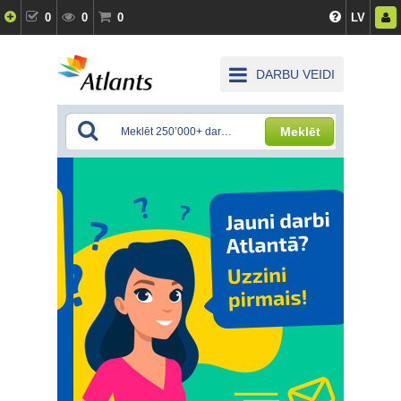
0
0
0
LV
DARBU VEIDI
Meklēt