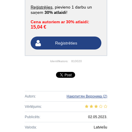
Reģistrējies
, pievieno 1 darbu un
saņem
30% atlaidi
!
Cena autoriem ar 30% atlaidi:
15,04 €
Reģistrēties
Identifikators:
810020
Autors:
Накопитян Вероника
(2)
Vērtējums:
Publicēts:
02.05.2023.
Valoda:
Latviešu