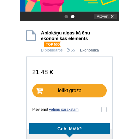
Aizvērt
.
.
Aplokšņu algas kā ēnu
ekonomikas elements
TOP 500
Diplomdarbs
55
Ekonomika
21,48 €
Ielikt grozā
Pievienot
vēlmju sarakstam
Gribi lētāk?