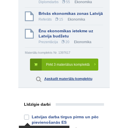
Diplomdarbs
55
Ekonomika
Brīvās ekonomikas zonas Latvijā
Referāts
15
Ekonomika
Ēnu ekonomikas ietekme uz
Latvija budžetu
Prezentācija
20
Ekonomika
Materiālu komplekts Nr. 1397617
Pirkt 3 materiālus komplektā
Apskatīt materiālu komplektu
Līdzīgie darbi
Latvijas darba tirgus pirms un pēc
pievienošanās ES