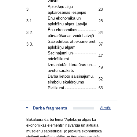
valstīs
Aplokšņu algu
3.
28
apkarošanas iespējas
Ēnu ekonomika un
3.1.
28
aplokšņu algas Latvijā
Ēnu ekonomikas
3.2.
34
pārvarēšanas veidi Latvijā
Sabiedrības attieksme pret
3.3.
37
aplokšņu algām
Secinājumi un
47
priekšlikumi
Izmantotās literatūras un
49
avotu saraksts
Darbā lietoto saīsinājumu,
52
simbolu skaidrojums
Pielikumi
53
Darba fragments
Aizvērt
Bakalaura darba tēma "Aplokšņu algas kā
ekonomikas elements" ir svarīga un aktuāla
mūsdienu sabiedrībai, jo jebkura ekonomiskā