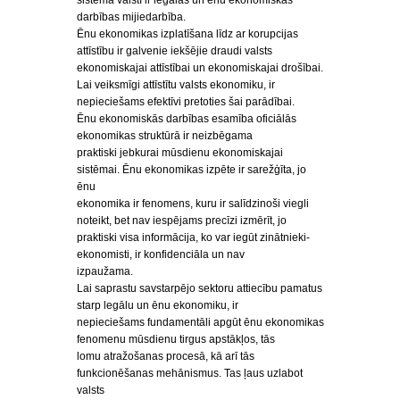
sistēmā valstī ir legālās un ēnu ekonomiskās
darbības mijiedarbība.
Ēnu ekonomikas izplatīšana līdz ar korupcijas
attīstību ir galvenie iekšējie draudi valsts
ekonomiskajai attīstībai un ekonomiskajai drošībai.
Lai veiksmīgi attīstītu valsts ekonomiku, ir
nepieciešams efektīvi pretoties šai parādībai.
Ēnu ekonomiskās darbības esamība oficiālās
ekonomikas struktūrā ir neizbēgama
praktiski jebkurai mūsdienu ekonomiskajai
sistēmai. Ēnu ekonomikas izpēte ir sarežģīta, jo
ēnu
ekonomika ir fenomens, kuru ir salīdzinoši viegli
noteikt, bet nav iespējams precīzi izmērīt, jo
praktiski visa informācija, ko var iegūt zinātnieki-
ekonomisti, ir konfidenciāla un nav
izpaužama.
Lai saprastu savstarpējo sektoru attiecību pamatus
starp legālu un ēnu ekonomiku, ir
nepieciešams fundamentāli apgūt ēnu ekonomikas
fenomenu mūsdienu tirgus apstākļos, tās
lomu atražošanas procesā, kā arī tās
funkcionēšanas mehānismus. Tas ļaus uzlabot
valsts