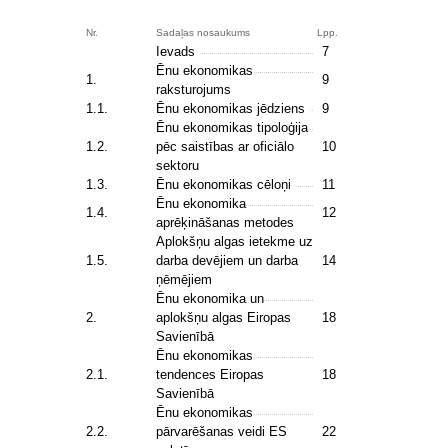
Nr.
Sadaļas nosaukums
Lpp.
Ievads
7
Ēnu ekonomikas
1.
9
raksturojums
1.1.
Ēnu ekonomikas jēdziens
9
Ēnu ekonomikas tipoloģija
1.2.
pēc saistības ar oficiālo
10
sektoru
1.3.
Ēnu ekonomikas cēloņi
11
Ēnu ekonomika
1.4.
12
aprēķināšanas metodes
Aplokšņu algas ietekme uz
1.5.
darba devējiem un darba
14
ņēmējiem
Ēnu ekonomika un
2.
aplokšņu algas Eiropas
18
Savienībā
Ēnu ekonomikas
2.1.
tendences Eiropas
18
Savienībā
Ēnu ekonomikas
2.2.
pārvarēšanas veidi ES
22