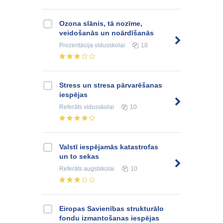
Ozona slānis, tā nozīme,
veidošanās un noārdīšanās
Prezentācija
vidusskolai
18
Stress un stresa pārvarēšanas
iespējas
Referāts
vidusskolai
10
Valstī iespējamās katastrofas
un to sekas
Referāts
augstskolai
10
Eiropas Savienības strukturālo
fondu izmantošanas iespējas