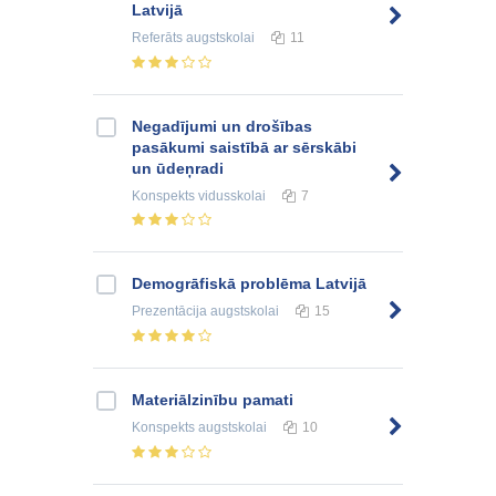
Latvijā
Referāts
augstskolai
11
Negadījumi un drošības
pasākumi saistībā ar sērskābi
un ūdeņradi
Konspekts
vidusskolai
7
Demogrāfiskā problēma Latvijā
Prezentācija
augstskolai
15
Materiālzinību pamati
Konspekts
augstskolai
10