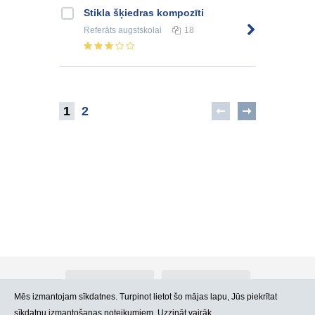
Stikla šķiedras kompozīti
Referāts
augstskolai
18
1
2
Par Atlants.lv
Reklāma
Mēs izmantojam sīkdatnes. Turpinot lietot šo mājas lapu, Jūs piekrītat
sīkdatņu izmantošanas noteikumiem. Uzzināt vairāk.