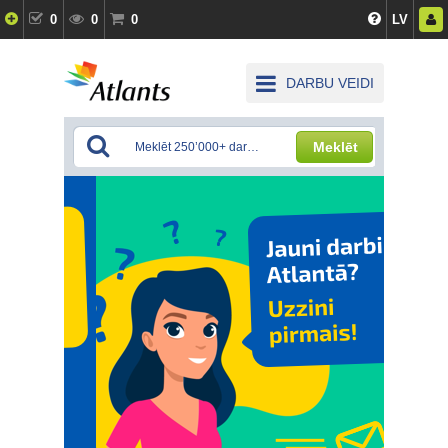
0
0
0
LV
DARBU VEIDI
Meklēt