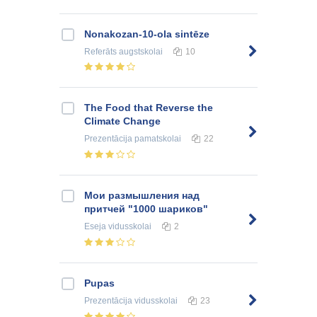
Nonakozan-10-ola sintēze
Referāts
augstskolai
10
The Food that Reverse the
Climate Change
Prezentācija
pamatskolai
22
Мои размышления над
притчей "1000 шариков"
Eseja
vidusskolai
2
Pupas
Prezentācija
vidusskolai
23