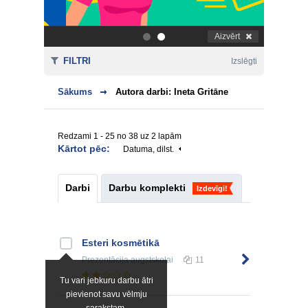
Aizvērt
.
.
FILTRI
Izslēgti
Sākums
Autora darbi: Ineta Gritāne
Redzami 1 - 25 no 38 uz 2 lapām
Kārtot pēc:
Datuma, dilst.
Darbi
Darbu komplekti
Izdevīgi!
Esteri kosmētikā
Prezentācija
augstskolai
11
Tu vari jebkuru darbu ātri
pievienot savu vēlmju