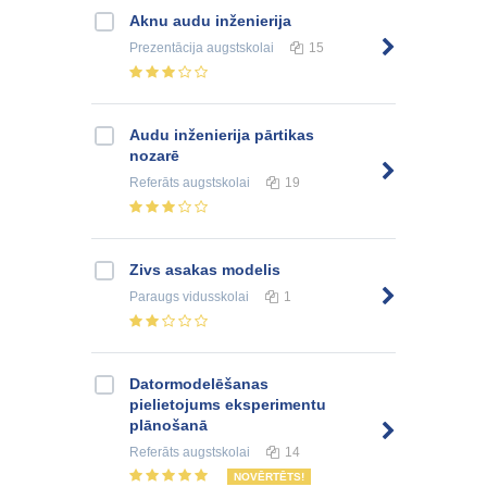
Aknu audu inženierija
Prezentācija
augstskolai
15
Audu inženierija pārtikas
nozarē
Referāts
augstskolai
19
Zivs asakas modelis
Paraugs
vidusskolai
1
Datormodelēšanas
pielietojums eksperimentu
plānošanā
Referāts
augstskolai
14
NOVĒRTĒTS!