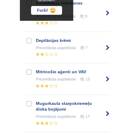
sarakstam.
Kosmētikas lietošanas
tradīcijas
Forši!
Prezentācija
vidusskolai
8
Depilācijas krēmi
Prezentācija
augstskolai
7
Mitrinošie aģenti un VAV
Prezentācija
augstskolai
13
Mugurkaula starpskriemeļu
diska bojājumi
Prezentācija
augstskolai
17