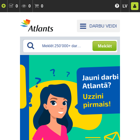
0
0
0
LV
DARBU VEIDI
Meklēt