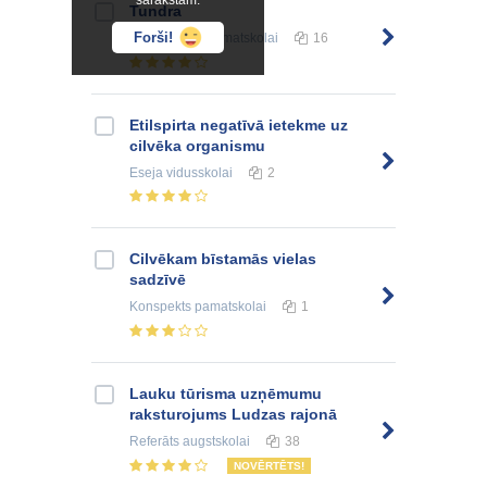
sarakstam.
Tundra
Forši!
Prezentācija
pamatskolai
16
Etilspirta negatīvā ietekme uz
cilvēka organismu
Eseja
vidusskolai
2
Cilvēkam bīstamās vielas
sadzīvē
Konspekts
pamatskolai
1
Lauku tūrisma uzņēmumu
raksturojums Ludzas rajonā
Referāts
augstskolai
38
NOVĒRTĒTS!