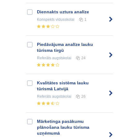
Diennakts uztura analīze
Konspekts
vidusskolai
1
Piedāvājuma analīze lauku
tūrisma tirgū
Referāts
augstskolai
24
Kvalitātes sistēma lauku
tūrismā Latvijā
Referāts
augstskolai
26
Mārketinga pasākumu
plānošana lauku tūrisma
uzņēmumā