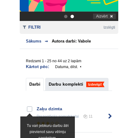
Aizvērt
.
.
FILTRI
Izslēgti
Sākums
Autora darbi: Vabole
Redzami 1 - 25 no 44 uz 2 lapām
Kārtot pēc:
Datuma, dilst.
Darbi
Darbu komplekti
Izdevīgi!
Zaķu dzimta
Prezentācija
pamatskolai
11
Tu vari jebkuru darbu ātri
pievienot savu vēlmju