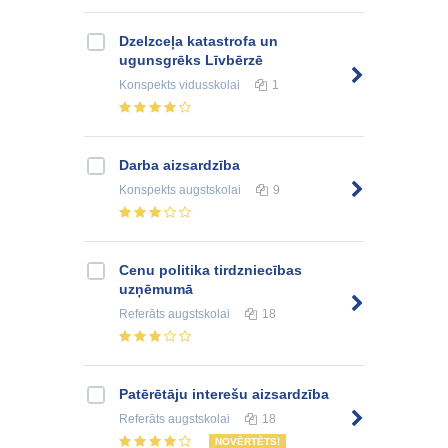
Dzelzceļa katastrofa un
ugunsgrēks Līvbērzē
Konspekts
vidusskolai
1
Darba aizsardzība
Konspekts
augstskolai
9
Cenu politika tirdzniecības
uzņēmumā
Referāts
augstskolai
18
Patērētāju interešu aizsardzība
Referāts
augstskolai
18
NOVĒRTĒTS!