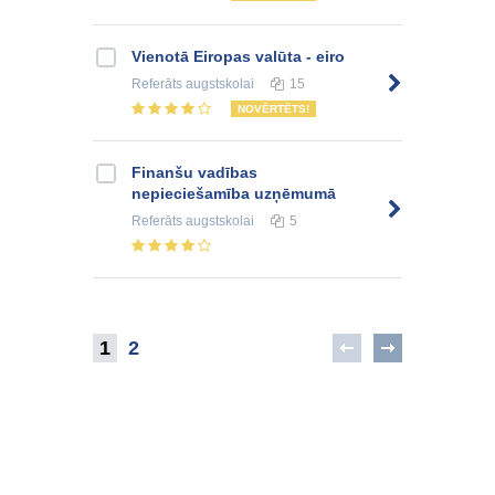
Vienotā Eiropas valūta - eiro
Referāts
augstskolai
15
NOVĒRTĒTS!
Finanšu vadības
nepieciešamība uzņēmumā
Referāts
augstskolai
5
1
2