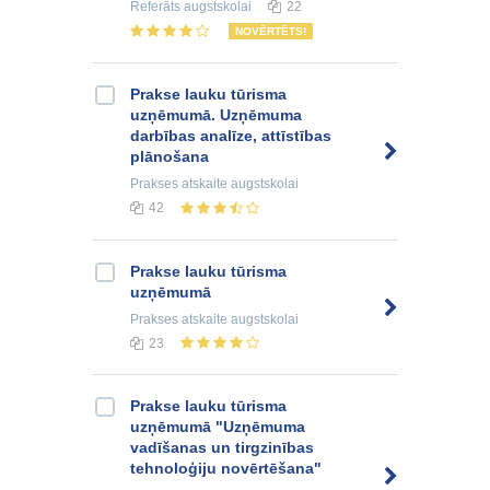
Referāts
augstskolai
22
NOVĒRTĒTS!
Prakse lauku tūrisma
uzņēmumā. Uzņēmuma
darbības analīze, attīstības
plānošana
Prakses atskaite
augstskolai
42
Prakse lauku tūrisma
uzņēmumā
Prakses atskaite
augstskolai
23
Prakse lauku tūrisma
uzņēmumā "Uzņēmuma
vadīšanas un tirgzinības
tehnoloģiju novērtēšana"