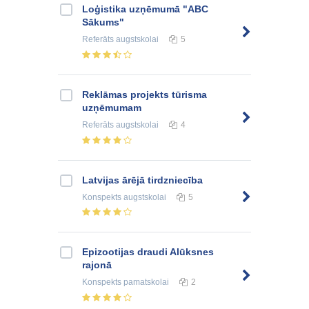
Loģistika uzņēmumā "ABC
Sākums"
Referāts
augstskolai
5
Reklāmas projekts tūrisma
uzņēmumam
Referāts
augstskolai
4
Latvijas ārējā tirdzniecība
Konspekts
augstskolai
5
Epizootijas draudi Alūksnes
rajonā
Konspekts
pamatskolai
2