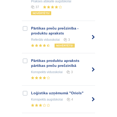
Prakses atskaite
augstskolai
37
NOVĒRTĒTS!
Pārtikas preču prečzinība -
produktu apraksts
Referāts
vidusskolai
3
NOVĒRTĒTS!
Pārtikas produktu apraksts
pārtikas preču prečzinībā
Konspekts
vidusskolai
3
Loģistika uzņēmumā "Oriols"
Konspekts
augstskolai
4