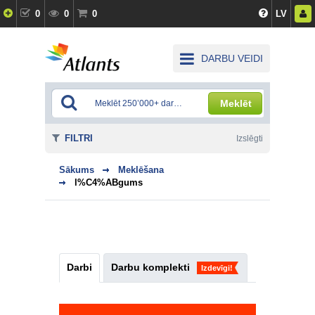
0
0
0
LV
DARBU VEIDI
Meklēt
FILTRI
Izslēgti
Sākums
Meklēšana
l%C4%ABgums
Darbi
Darbu komplekti
Izdevīgi!