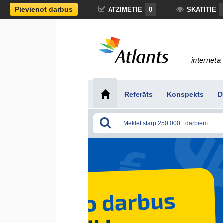
Pievienot darbus
ATZĪMĒTIE
0
SKATĪTIE
interneta 
Referāts
Konspekts
D