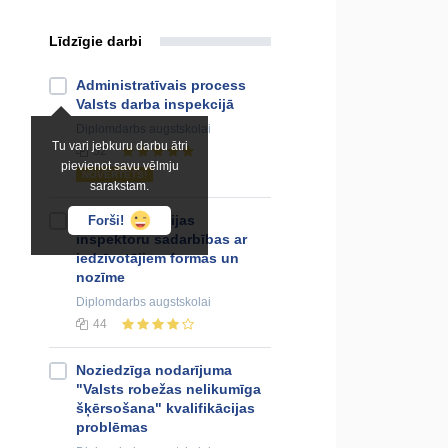
Līdzīgie darbi
Administratīvais process
Valsts darba inspekcijā
Diplomdarbs
augstskolai
Tu vari jebkuru darbu ātri
52
pievienot savu vēlmju
NOVĒRTĒTS!
sarakstam.
Kārtības policijas
Forši!
inspektoru sadarbības ar
iedzīvotājiem formas un
nozīme
Diplomdarbs
augstskolai
44
Noziedzīga nodarījuma
"Valsts robežas nelikumīga
šķērsošana" kvalifikācijas
problēmas