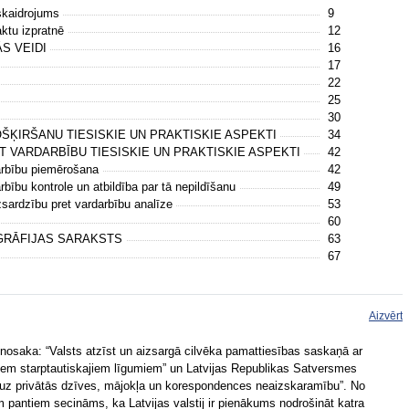
 skaidrojums
9
aktu izpratnē
12
ĀS VEIDI
16
17
22
25
30
ŠĶIRŠANU TIESISKIE UN PRAKTISKIE ASPEKTI
34
T VARDARBĪBU TIESISKIE UN PRAKTISKIE ASPEKTI
42
darbību piemērošana
42
rbību kontrole un atbildība par tā nepildīšanu
49
sardzību pret vardarbību analīze
53
60
GRĀFIJAS SARAKSTS
63
67
Aizvērt
nosaka: “Valsts atzīst un aizsargā cilvēka pamattiesības saskaņā ar
šiem starptautiskajiem līgumiem” un Latvijas Republikas Satversmes
s uz privātās dzīves, mājokļa un korespondences neaizskaramību”. No
 pantiem secināms, ka Latvijas valstij ir pienākums nodrošināt katra