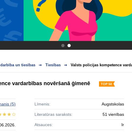
.
.
darbība un tiesības
Tiesības
Valsts policijas kompetence var
tence vardarbības novēršanā ģimenē
TOP 50
manis
(5)
Līmenis:
Augstskolas
Literatūras saraksts:
51 vienības
Atsauces:
Ir
06.2026.