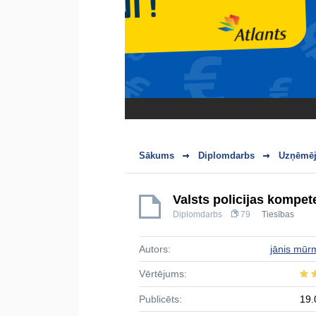
Sākums
Diplomdarbs
Uzņēmēj
Valsts policijas kompe
Diplomdarbs
79
Tiesības
Autors:
jānis mūr
Vērtējums:
Publicēts:
19.