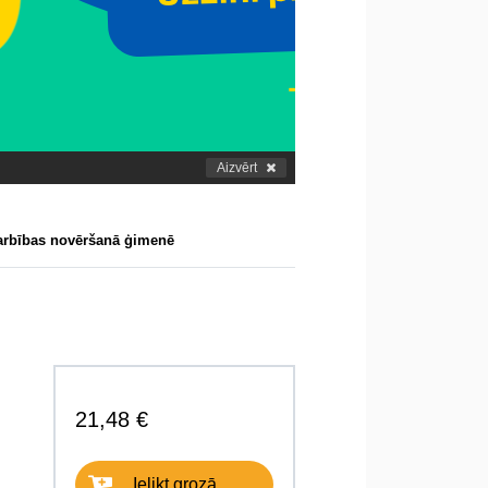
Aizvērt
darbības novēršanā ģimenē
21,48 €
Ielikt grozā