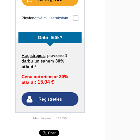
Pievienot
vēlmju sarakstam
Gribi lētāk?
Reģistrējies
, pievieno 1
darbu un saņem
30%
atlaidi
!
Cena autoriem ar 30%
15,04 €
atlaidi:
Reģistrēties
Identifikators:
573155