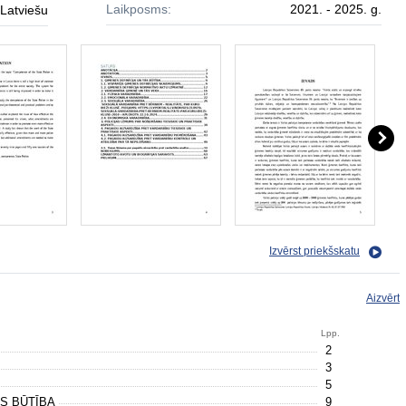
Laikposms:
2021. - 2025. g.
Latviešu
Izvērst priekšskatu
Aizvērt
Lpp.
2
3
5
ĀS BŪTĪBA
9