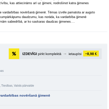
dzīvību, kas attiecināms arī uz ģimeni, nodrošinot katra ģimenes
nce vardarbības novēršanā ģimenē. Tēmas izvēle pamatota ar augsto
o likumpārkāpumu daudzumu, kas norāda, ka vardarbība ģimenē
lēmām sabiedrībā, ar ko saskaras daudzas ģimenes.…
IZDEVĪGI
pirkt komplektā
➞
ietaupīsi
−8,98 €
bas
,
Tiesības
,
Valsts pārvalde
 vardarbības novēršanā ģimenē