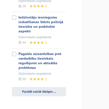
Diplomdarbs
augstskolai
35
Iеdzīvotāju iesniegumu
izskatīšanas Valsts policijā
tiеsiskie un prаktiskiе
аspеkti
Diplomdarbs
augstskolai
44
Pagaidu aizsardzības pret
vardarbību tiesiskais
regulējums un aktuālās
problēmas
Diplomdarbs
augstskolai
60
Parādīt vairāk līdzīgos ...