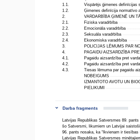
1.1.
Vispārējs ģimenes definīcijas
1.2.
Ģimenes definīcija normatīvo 
2.
VARDARBĪBA ĢIMENĒ UN T
2.1.
Fiziska varadrbība
2.2.
Emocionāla varadrbība
2.3.
Seksuāla varadrbība
2.4.
Ekonomiska varadrbība
3.
POLICIJAS LĒMUMS PAR NO
4.
PAGAIDU AIZSARDZĪBA PRE
4.1.
Pagaidu aizsardzība pret var
4.2.
Pagaidu aizsardzība pret varda
4.3.
Tiesas lēmuma par pagaidu aiz
NOBEIGUMS
IZMANTOTO AVOTU UN BIO
PIELIKUMI
Darba fragments
Latvijas Republikas Satversmes 89. pants 
šo Satversmi, likumiem un Latvijai saisto
96. pants nosaka, ka “Ikvienam ir tiesība
Latvijas Republikas Satversmes minētajiem