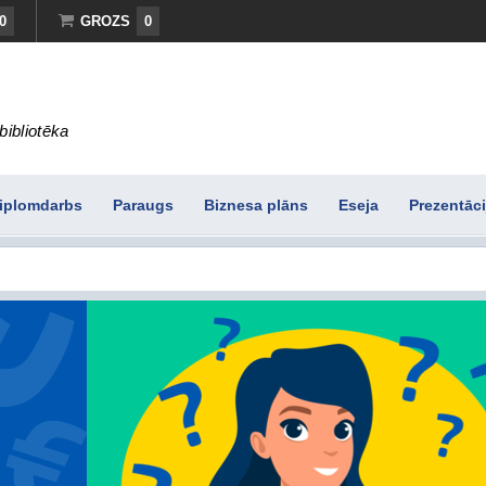
0
GROZS
0
bibliotēka
iplomdarbs
Paraugs
Biznesa plāns
Eseja
Prezentāci