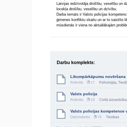
Latvijas iedzīvotāja drošību, veselību un 
locekļa drošību, veselību un dzīvību.
Darba temats ir Valsts policijas kompete
ģimenes konfliktu skaitu un ar to saistīt
mūsdienās ir viena no aktuālākajām prob
Darbu komplekts:
Likumpārkāpumu novēršana
Referāts
17
Psiholoģija
,
Tiesī
Valsts policija
Referāts
19
Civilā aizsardzība
Valsts policijas kompetence
Diplomdarbs
79
Tiesības