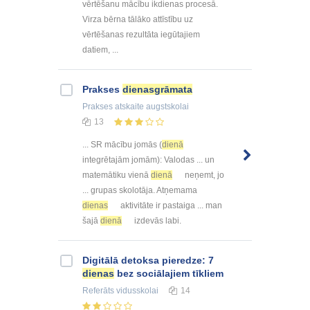
vērtēšanu mācību ikdienas procesā.
Virza bērna tālāko attīstību uz
vērtēšanas rezultāta iegūtajiem
datiem, ...
Prakses
dienasgrāmata
Prakses atskaite
augstskolai
13
... SR mācību jomās (
dienā
integrētajām jomām): Valodas ... un
matemātiku vienā
dienā
neņemt, jo
... grupas skolotāja. Atņemama
dienas
aktivitāte ir pastaiga ... man
šajā
dienā
izdevās labi.
Digitālā detoksa pieredze: 7
dienas
bez sociālajiem tīkliem
Referāts
vidusskolai
14