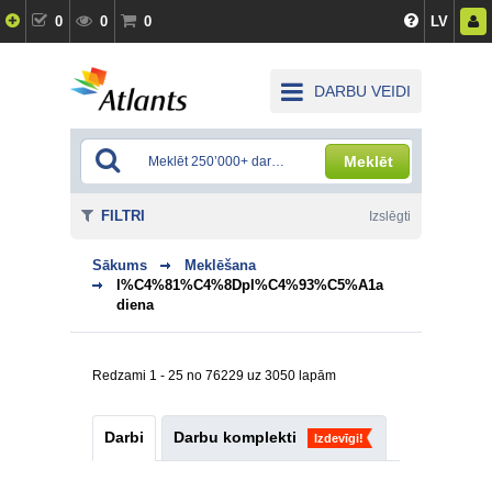
0
0
0
LV
DARBU VEIDI
Meklēt
FILTRI
Izslēgti
Sākums
Meklēšana
l%C4%81%C4%8Dpl%C4%93%C5%A1a
diena
Redzami 1 - 25 no 76229 uz 3050 lapām
Darbi
Darbu komplekti
Izdevīgi!