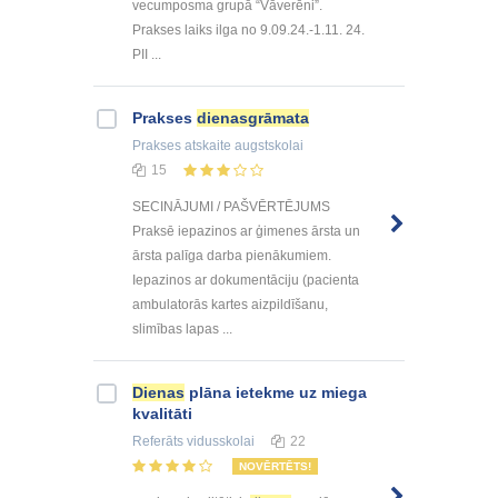
vecumposma grupā “Vāverēni”.
Prakses laiks ilga no 9.09.24.-1.11. 24.
PII ...
Prakses
dienasgrāmata
Prakses atskaite
augstskolai
15
SECINĀJUMI / PAŠVĒRTĒJUMS
Praksē iepazinos ar ģimenes ārsta un
ārsta palīga darba pienākumiem.
Iepazinos ar dokumentāciju (pacienta
ambulatorās kartes aizpildīšanu,
slimības lapas ...
Dienas
plāna ietekme uz miega
kvalitāti
Referāts
vidusskolai
22
NOVĒRTĒTS!