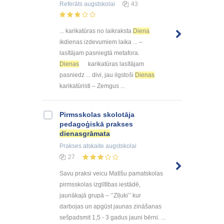
Referāts
augstskolai
43
... karikatūras no laikraksta
Diena
ikdienas izdevumiem laika ... –
lasītājam pasniegtā metafora.
Dienas
karikatūras lasītājam
pasniedz ... divi, jau ilgstoši
Dienas
karikatūristi – Zemgus ...
Pirmsskolas skolotāja
pedagoģiskā prakses
dienasgrāmata
Prakses atskaite
augstskolai
27
Savu praksi veicu Matīšu pamatskolas
pirmsskolas izglītības iestādē,
jaunākajā grupā – ‘’Zīļuki’’ kur
darbojas un apgūst jaunas zināšanas
sešpadsmit 1,5 - 3 gadus jauni bērni. ...