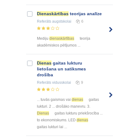
Dienaskārtības
teorijas analīze
Referāts
augstskolai
6
Mediju
dienaskārtības
teorija
akadēmiskos pētījumos ...
Dienas
gaitas lukturu
lietošana un satiksmes
drošība
Referāts
vidusskolai
9
... tuvās gaismas vai
dienas
gaitas
lukturi. 2 ... drošāko manevru. 3.
Dienas
gaitas lukturu priekšrocība ...
to ekonomiskums. LED
dienas
gaitas lukturi lai ...