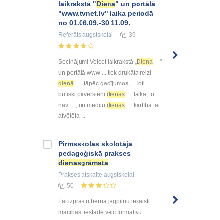
laikrakstā "
Diena
" un portālā
"www.tvnet.lv" laika periodā
no 01.06.09.-30.11.09.
Referāts
augstskolai
39
Secinājumi Veicot laikrakstā „
Diena
”
un portālā www ... tiek drukāta reizi
dienā
, tāpēc gadījumos, ... ļoti
būtiski pavērsieni
dienas
laikā, to
nav ... , un mediju
dienas
kārtībā tai
atvēlēta ...
Pirmsskolas skolotāja
pedagoģiskā prakses
dienasgrāmata
Prakses atskaite
augstskolai
50
Lai izprastu bērna jēgpilnu iesaisti
mācībās, iestāde veic formatīvu