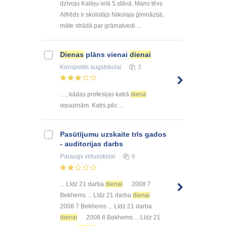
dzīvoju Kalēju ielā 5.stāvā. Mans tēvs
Alfrēds ir skolotājs Nikolaja ģimnāzijā,
māte strādā par grāmatvedi ...
Dienas
plāns vienai
dienai
Konspekts
augstskolai
3
... , kādas profesijas katrā
dienā
iepazinām. Katrs pēc ...
Pasūtījumu uzskaite trīs gados
- auditorijas darbs
Paraugs
vidusskolai
6
... Līdz 21 darba
dienai
2008 7
Bekhems ... Līdz 21 darba
dienai
2008 7 Bekhems ... Līdz 21 darba
dienai
2008 8 Bekhems ... Līdz 21