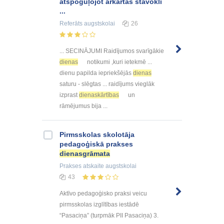
atspoguļojot ārkārtas stāvokli
...
Referāts
augstskolai
26
... SECINĀJUMI Raidījumos svarīgākie
dienas
notikumi ,kuri ietekmē ...
dienu papilda iepriekšējās
dienas
saturu - slēgtas ... raidījums vieglāk
izprast
dienaskārtības
un
rāmējumus bija ...
Pirmsskolas skolotāja
pedagoģiskā prakses
dienasgrāmata
Prakses atskaite
augstskolai
43
Aktīvo pedagoģisko praksi veicu
pirmsskolas izglītības iestādē
“Pasaciņa” (turpmāk PII Pasaciņa) 3.