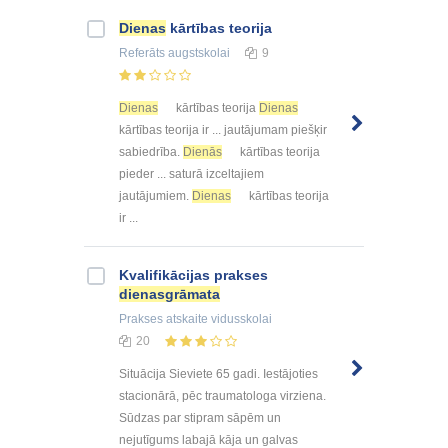
Dienas
kārtības teorija
Referāts
augstskolai
9
Dienas
kārtības teorija
Dienas
kārtības teorija ir ... jautājumam piešķir
sabiedrība.
Dienās
kārtības teorija
pieder ... saturā izceltajiem
jautājumiem.
Dienas
kārtības teorija
ir ...
Kvalifikācijas prakses
dienasgrāmata
Prakses atskaite
vidusskolai
20
Situācija Sieviete 65 gadi. Iestājoties
stacionārā, pēc traumatologa virziena.
Sūdzas par stipram sāpēm un
nejutīgums labajā kāja un galvas