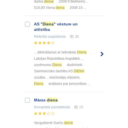
darba
dienai
2008 9 Bekhems ...
516,00 Viena
diena
2008 10 ...
AS "
Diena
" vēsture un
attīstība
Referāts
augstskolai
30
... dibināšanas ar laikrakstu
Diena
.
Latvijas Republikas Augstākā ...
uzņēmumu
Diena
darbinieki.
Saimniecisko darbību AS
DIENA
uzsāka ... iedzīvotāju slāņiem,
Diena
iestāsies par personības ...
Māras
diena
Konspekts
pamatskolai
15
Vecgulbenē Sveču
dienā