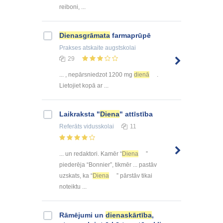
reiboni, ...
Dienasgrāmata
farmaprūpē
Prakses atskaite
augstskolai
29
... , nepārsniedzot 1200 mg
dienā
.
Lietojiet kopā ar ...
Laikraksta "
Diena
" attīstība
Referāts
vidusskolai
11
... un redaktori. Kamēr “
Diena
”
piederēja “Bonnier”, tikmēr ... pastāv
uzskats, ka “
Diena
” pārstāv tikai
noteiktu ...
Rāmējumi un
dienaskārtība
,