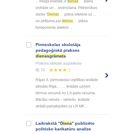
... miega kvalitāti, ir
dienas
plāna
izstrāde un ... ievērošana. Pētniecības
darba “
Dienas
plāna ietekme uz ...
un pētījuma par
dienas
plāna
komponentu ietekmi ...
Pirmsskolas skolotāja
pedagoģiskā prakses
dienasgrāmata
Prakses atskaite
augstskolai
33
Rīgas X. pirmsskolas izglītības iestāde
atrodas Rīgā…. … Iestāde uzņem
bērnus vecumā no 1,6 gadu vecuma.
Mācību valoda – latviešu. Iestāde
strādā pamatojoties uz LR MK ...
Laikrakstā "
Diena
" publicēto
politisko karikatūru analīze