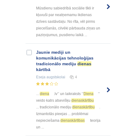
Mūsdienu sabiedrībā sociālie tīkli ir
kļuvuši par neatņemamu ikdienas
dzīves sastāvdaļu. No rīta, vēl pirms
piecelšanās, cilvēki pārbauda ziņas un
paziņojumus, pusdienu laikā ...
Jaunie mediji un
komunikācijas tehnoloģijas
tradicionālo mediju
dienas
kārtībā
Eseja
augstskolai
4
...
diena
.lv’’ un laikraksts ‘’
Diena
’’
veido katrs atsevišķu
dienaskārtību
... tradicionālo mediju
dienaskārtību
.
Izmantotās pieejas ... problēmai
nepieciešama
dienaskārtības
teorija
un ...