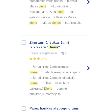
namamātes vārija pupas, ... marts ir
Māras
diena
– ko vēl dēvē ...
Kustoņu Māru .Šajā
dienā
tiek
gatavoti vairāki ... ir Vasaras Māras
diena
. Māras
dienas
tradīcija bija
...
Ziņu žurnālistikas žanri
laikrakstā "
Diena
"
Referāts
augstskolai
25
... žurnālistikas žanri laikrakstā
Diena
”, izdarīti sekojoši secinājumi
... žurnālistikas žanriem laikrakstā
Diena
. 6. Īsās ... veselību 9.
Laikrakstā
Diena
dominē
publikāciju informējošā ...
Parex bankas atspoguļojums