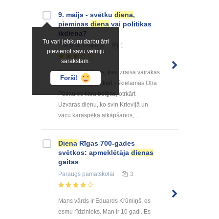
9. maijs - svētku
diena
,
piemiņas
diena
vai politikas
ikdiena?
Tu vari jebkuru darbu ātri
Eseja
vidusskolai
1
pievienot savu vēlmju
sarakstam.
9. maijs ir datums, kas izraisa vairākas
Forši!
asociācijas, pirmkārt - šķietamās Otrā
Pasaules kara beigas, otrkārt -
Uzvaras dienu, ko svin Krievijā un
vācu karaspēka atkāpšanos, ...
Diena
Rīgas 700-gades
svētkos: apmeklētāja
dienas
gaitas
Paraugs
pamatskolai
3
Mans vārds ir Eduards Krūmiņš, es
esmu rīdzinieks. Man ir 10 gadi. Es