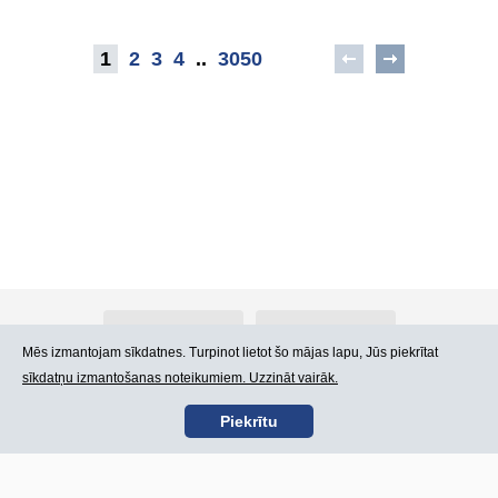
1
2
3
4
..
3050
Par Atlants.lv
Reklāma
Mēs izmantojam sīkdatnes. Turpinot lietot šo mājas lapu, Jūs piekrītat
sīkdatņu izmantošanas noteikumiem. Uzzināt vairāk.
Kontakti
Lietošanas noteikumi
Piekrītu
SIA „CDI” © 2002 -
Lapas karte
2026