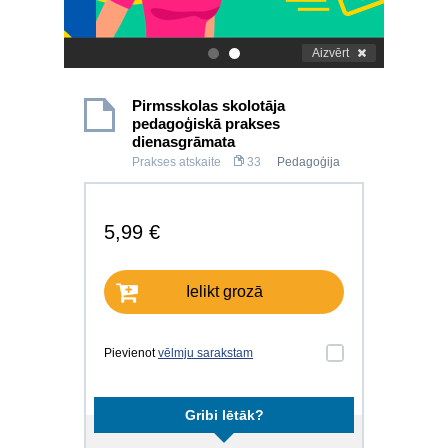
Aizvērt
.
.
Pirmsskolas skolotāja
pedagoģiskā prakses
dienasgrāmata
Prakses atskaite
33
Pedagoģija
5,99 €
Ielikt grozā
Pievienot
vēlmju sarakstam
Gribi lētāk?