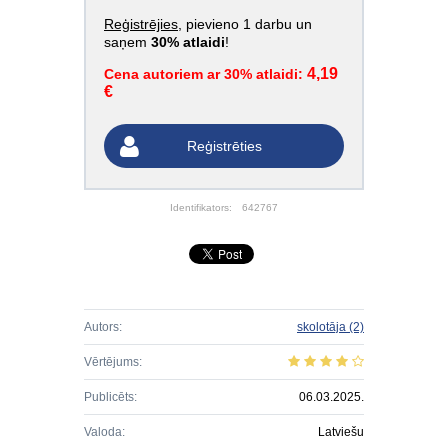
Reģistrējies
, pievieno 1 darbu un
saņem
30% atlaidi
!
4,19
Cena autoriem ar 30% atlaidi:
€
Reģistrēties
Identifikators:
642767
Autors:
skolotāja
(2)
Vērtējums:
Publicēts:
06.03.2025.
Valoda:
Latviešu