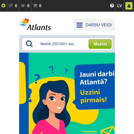
0
0
0
LV
DARBU VEIDI
Meklēt