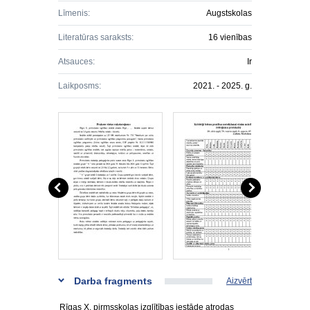
Līmenis:
Augstskolas
Literatūras saraksts:
16 vienības
Atsauces:
Ir
Laikposms:
2021. - 2025. g.
Darba fragments
Aizvērt
Rīgas X. pirmsskolas izglītības iestāde atrodas