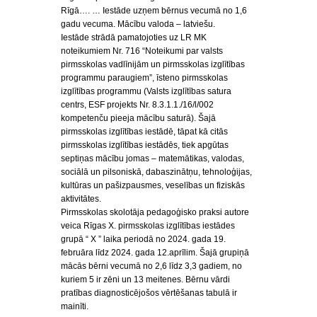
Rīgā…. … Iestāde uzņem bērnus vecumā no 1,6
gadu vecuma. Mācību valoda – latviešu.
Iestāde strādā pamatojoties uz LR MK
noteikumiem Nr. 716 “Noteikumi par valsts
pirmsskolas vadlīnijām un pirmsskolas izglītības
programmu paraugiem”, īsteno pirmsskolas
izglītības programmu (Valsts izglītības satura
centrs, ESF projekts Nr. 8.3.1.1./16/l/002
kompetenču pieeja mācību saturā). Šajā
pirmsskolas izglītības iestādē, tāpat kā citās
pirmsskolas izglītības iestādēs, tiek apgūtas
septiņas mācību jomas – matemātikas, valodas,
sociālā un pilsoniskā, dabaszinātņu, tehnoloģijas,
kultūras un pašizpausmes, veselības un fiziskās
aktivitātes.
Pirmsskolas skolotāja pedagoģisko praksi autore
veica Rīgas X. pirmsskolas izglītības iestādes
grupā “ X ” laika periodā no 2024. gada 19.
februāra līdz 2024. gada 12.aprīlim. Šajā grupiņā
mācās bērni vecumā no 2,6 līdz 3,3 gadiem, no
kuriem 5 ir zēni un 13 meitenes. Bērnu vārdi
pratības diagnosticējošos vērtēšanas tabulā ir
mainīti.