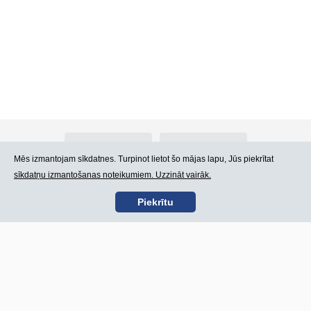
Par Atlants.lv
Reklāma
Mēs izmantojam sīkdatnes. Turpinot lietot šo mājas lapu, Jūs piekrītat
sīkdatņu izmantošanas noteikumiem. Uzzināt vairāk.
Kontakti
Lietošanas noteikumi
Piekrītu
SIA „CDI” © 2002 -
Lapas karte
2026