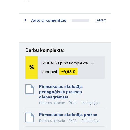
…
Autora komentārs
Atvērt
Darbu komplekts:
IZDEVĪGI
pirkt komplektā
➞
ietaupīsi
−9,98 €
Pirmsskolas skolotāja
pedagoģiskā prakses
dienasgrāmata
Prakses atskaite
33
Pedagoģija
Pirmsskolas skolotāja prakse
Prakses atskaite
52
Pedagoģija