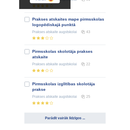
Prakses atskaites mape pirmsskolas
logopēdiskajā punktā
Prakses atskaite
augstskolai
43
Pirmsskolas skolotāja prakses
atskaite
Prakses atskaite
augstskolai
22
Pirmsskolas izglītības skolotāja
prakse
Prakses atskaite
augstskolai
25
Parādīt vairāk līdzīgos ...