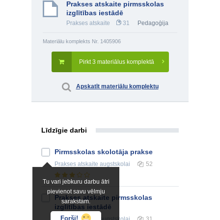
Prakses atskaite pirmsskolas
izglītības iestādē
Prakses atskaite
31
Pedagoģija
Materiālu komplekts Nr. 1405906
Pirkt 3 materiālus komplektā
Apskatīt materiālu komplektu
Līdzīgie darbi
Pirmsskolas skolotāja prakse
Prakses atskaite
augstskolai
52
Tu vari jebkuru darbu ātri
pievienot savu vēlmju
Prakses atskaite pirmsskolas
sarakstam.
izglītības iestādē
Forši!
Prakses atskaite
augstskolai
31