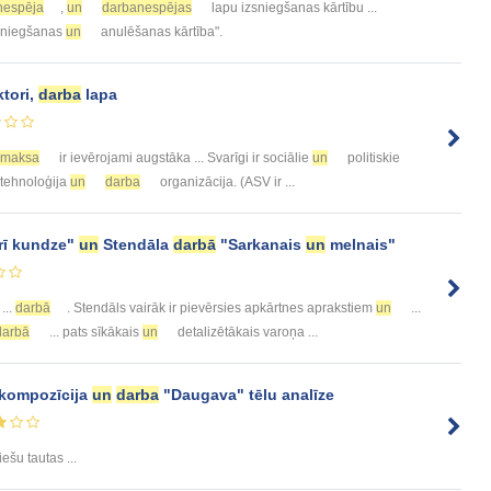
nespēja
,
un
darbanespējas
lapu izsniegšanas kārtību ...
sniegšanas
un
anulēšanas kārtība".
ktori,
darba
lapa
amaksa
ir ievērojami augstāka ... Svarīgi ir sociālie
un
politiskie
, tehnoloģija
un
darba
organizācija. (ASV ir ...
ī kundze"
un
Stendāla
darbā
"Sarkanais
un
melnais"
...
darbā
. Stendāls vairāk ir pievērsies apkārtnes aprakstiem
un
...
darbā
... pats sīkākais
un
detalizētākais varoņa ...
kompozīcija
un
darba
"Daugava" tēlu analīze
ešu tautas ...