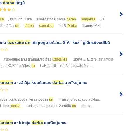
as
darba
tirgū
sa
, kam ir būtiska ... ir salīdzinoši zema
darba
samaksa
. 3.
arbinātību
un
darba
samaksa
ir LR
Darba
likums, MK ...
enu
uzskaite
un
atspoguļošana SIA “xxx” grāmatvedībā
atspoguļošanu grāmatvedības
uzskaites
izpēte ... autore izmantoja
t, ... “XXX” iekšējos
un
Latvijas likumdošanas saistītos ...
darbam
ar zālāja kopšanas
darba
aprīkojumu
apģērbu, aizpogāt visas pogas
un
... aizšņorēt apavu auklas.
akstiem
darba
aprīkojuma apkopes žurnālā
un
pirms ...
darbam
ar biroja
darba
aprīkojumu