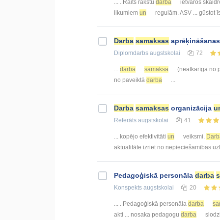
... . Raits rakstu
darba
ietvaros skaidro
likumiem
un
regulām. ASV ... gūstot
Darba
samaksas
aprēķināšana
Diplomdarbs
augstskolai
72
...
darba
samaksa
(neatkarīga no 
no paveiktā
darba
...
Darba
samaksas
organizācija
u
Referāts
augstskolai
41
... kopējo efektivitāti
un
veiksmi.
Darb
aktualitāte izriet no nepieciešamības u
Pedagoģiskā personāla
darba
Konspekts
augstskolai
20
... . Pedagoģiskā personāla
darba
sa
akti ... nosaka pedagogu
darba
slodz