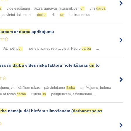
a
vidē esošajam ... aizsargapavus, aizsargķiveri
un
virs
darba
u, novietot dokumentus,
darba
rīkus
un
instrumentus ...
darbam
ar
darba
aprīkojumu
IAL notīrīt
un
novietot paredzētā ... vietā. Netīro
darba
...
 esošo
darba
vides riska faktoru noteikšanas
un
to
ojumu, vienkāršiem rokas ... pārvietojamo
darba
aprīkojumu, betona
a ar rokas
darba
rīkiem
un
palīgierīcēm, asfaltbetona ...
rba
ņēmēju dēļ biežām slimošanām (
darbanespējas