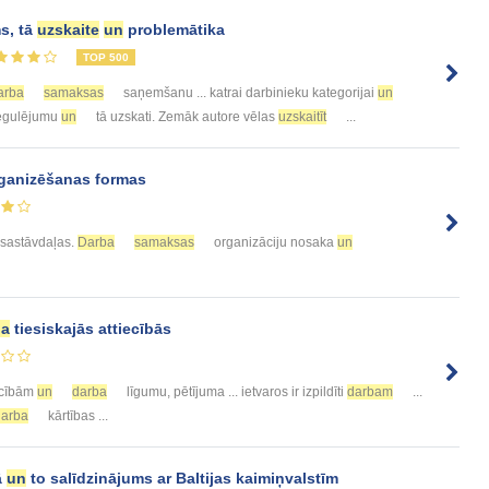
ms, tā
uzskaite
un
problemātika
TOP 500
arba
samaksas
saņemšanu ... katrai darbinieku kategorijai
un
 regulējumu
un
tā uzskati. Zemāk autore vēlas
uzskaitīt
...
ganizēšanas formas
sastāvdaļas.
Darba
samaksas
organizāciju nosaka
un
ba
tiesiskajās attiecībās
ecībām
un
darba
līgumu, pētījuma ... ietvaros ir izpildīti
darbam
...
darba
kārtības ...
ā
un
to salīdzinājums ar Baltijas kaimiņvalstīm