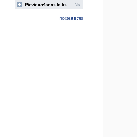
Pievienošanas laiks
Visi
Nodzēst filtrus