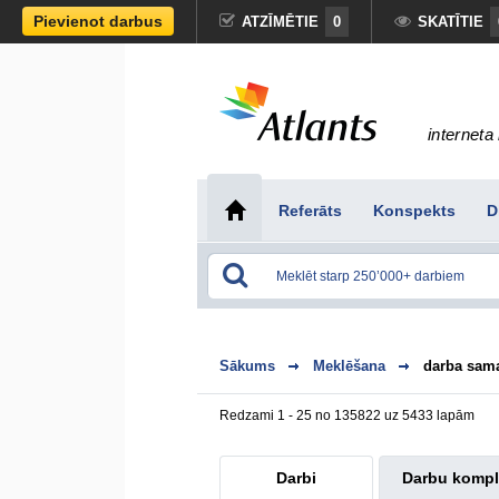
Pievienot darbus
ATZĪMĒTIE
0
SKATĪTIE
interneta 
Referāts
Konspekts
D
Sākums
Meklēšana
darba sam
Redzami 1 - 25 no 135822 uz 5433 lapām
Darbi
Darbu kompl