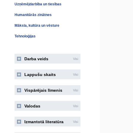
Uzņēmējdarbība un tiesības
Humanitārās zinātnes
Māksla, kultūra un vēsture
Tehnoloģijas
Darba veids
Visi
Lappušu skaits
Visi
Vispārējais līmenis
Visi
Valodas
Visi
Izmantotā literatūra
Visi