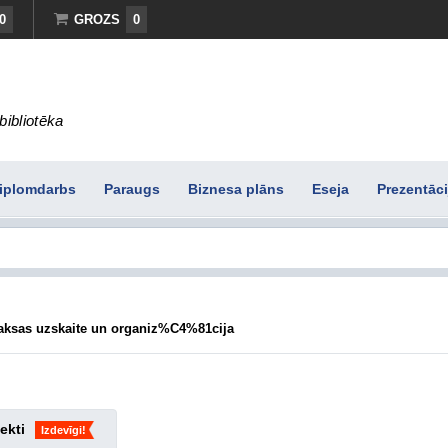
0
GROZS
0
bibliotēka
iplomdarbs
Paraugs
Biznesa plāns
Eseja
Prezentāci
aksas uzskaite un organiz%C4%81cija
ekti
Izdevīgi!