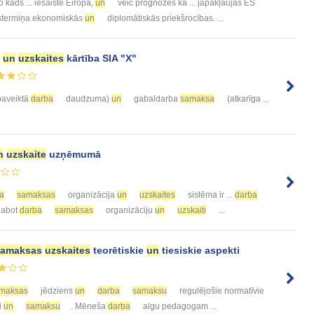
 kāds ... iesaiste Eiropā,
un
veic prognozes kā ... jāpakļaujas ES
 īstermiņa ekonomiskās
un
diplomātiskās priekšrocības. ...
s
un
uzskaites
kārtība SIA "X"
paveiktā
darba
daudzuma)
un
gabaldarba
samaksa
(atkarīga ...
n
uzskaite
uzņēmumā
a
samaksas
organizācija
un
uzskaites
sistēma ir ...
darba
zlabot
darba
samaksas
organizāciju
un
uzskaiti
...
samaksas
uzskaites
teorētiskie
un
tiesiskie aspekti
maksas
jēdziens
un
darba
samaksu
regulējošie normatīvie
i
un
samaksu
. Mēneša
darba
algu pedagogam ...