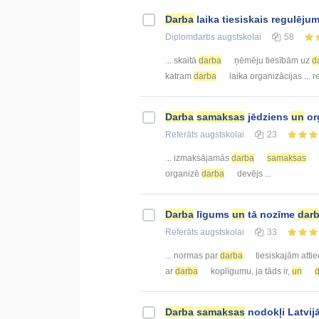
Darba
laika tiesiskais regulēju
Diplomdarbs
augstskolai
58
... skaitā
darba
ņēmēju tiesībām uz
d
katram
darba
laika organizācijas ...
Darba
samaksas
jēdziens
un
or
Referāts
augstskolai
23
... izmaksājamās
darba
samaksas
organizē
darba
devējs ...
Darba
līgums
un
tā nozīme
dar
Referāts
augstskolai
33
... normas par
darba
tiesiskajām atti
ar
darba
koplīgumu, ja tāds ir,
un
Darba
samaksas
nodokļi Latvij