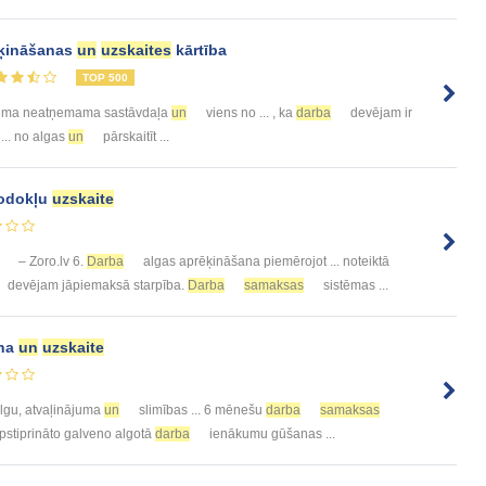
ķināšanas
un
uzskaites
kārtība
TOP 500
muma neatņemama sastāvdaļa
un
viens no ... , ka
darba
devējam ir
... no algas
un
pārskaitīt ...
nodokļu
uzskaite
– Zoro.lv 6.
Darba
algas aprēķināšana piemērojot ... noteiktā
devējam jāpiemaksā starpība.
Darba
samaksas
sistēmas ...
ana
un
uzskaite
lgu, atvaļinājuma
un
slimības ... 6 mēnešu
darba
samaksas
 apstiprināto galveno algotā
darba
ienākumu gūšanas ...