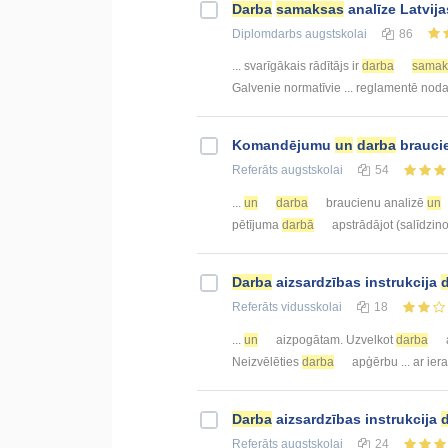
Darba
samaksas
analīze Latvij
Diplomdarbs
augstskolai
86
... svarīgākais rādītājs ir
darba
samak
Galvenie normatīvie ... reglamentē nod
Komandējumu
un
darba
brauci
Referāts
augstskolai
54
...
un
darba
braucienu analizē
un
pētījuma
darbā
apstrādājot (salīdzino
Darba
aizsardzības instrukcija
Referāts
vidusskolai
18
...
un
aizpogātam. Uzvelkot
darba
Neizvēlēties
darba
apģērbu ... ar ier
Darba
aizsardzības instrukcija
Referāts
augstskolai
24