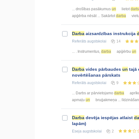
... drošības pasākumus
un
lietot
darb
apģērba nēsāt ... Sakārtot
darba
viet
Darba
aizsardzības instrukcija
Referāts
augstskolai
14
... . Instrumentus,
darba
apģērbu
un
Darba
vides pārbaudes
un
tajā
novērtēšanas pārskats
Referāts
augstskolai
9
... Darbs ar pārvietojamo
darba
aprīk
apmaļu
un
bruģakmeņa ... līdzināšan
Darba
devēja iespējas atlaist
da
lapām)
Eseja
augstskolai
2