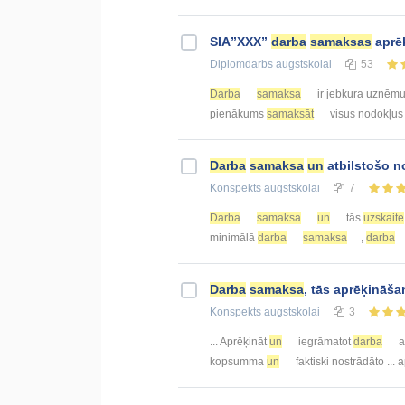
SIA”XXX”
darba
samaksas
aprē
Diplomdarbs
augstskolai
53
Darba
samaksa
ir jebkura uzņē
pienākums
samaksāt
visus nodokļus 
Darba
samaksa
un
atbilstošo 
Konspekts
augstskolai
7
Darba
samaksa
un
tās
uzskaite
minimālā
darba
samaksa
,
darba
Darba
samaksa
, tās aprēķināš
Konspekts
augstskolai
3
... Aprēķināt
un
iegrāmatot
darba
a
kopsumma
un
faktiski nostrādāto ...