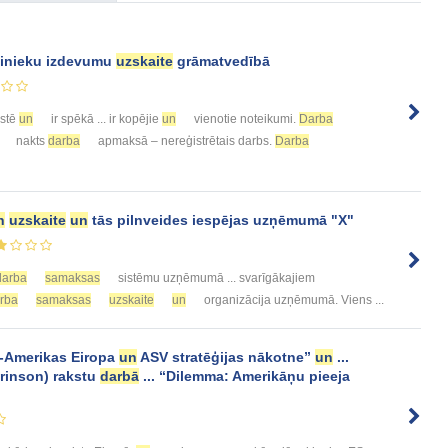
inieku izdevumu
uzskaite
grāmatvedībā
istē
un
ir spēkā ... ir kopējie
un
vienotie noteikumi.
Darba
nakts
darba
apmaksā – nereģistrētais darbs.
Darba
n
uzskaite
un
tās pilnveides iespējas uzņēmumā "X"
darba
samaksas
sistēmu uzņēmumā ... svarīgākajiem
rba
samaksas
uzskaite
un
organizācija uzņēmumā. Viens ...
-Amerikas Eiropa
un
ASV stratēģijas nākotne”
un
...
rinson) rakstu
darbā
... “Dilemma: Amerikāņu pieeja