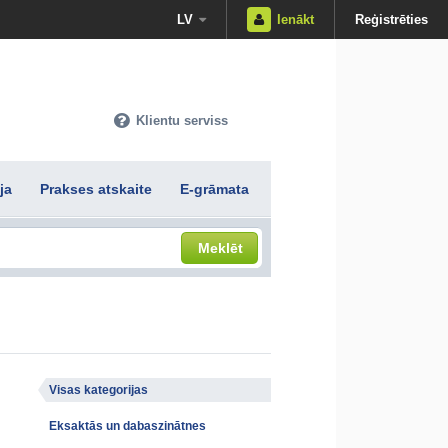
LV
Ienākt
Reģistrēties
Klientu serviss
ja
Prakses atskaite
E-grāmata
Meklēt
Visas kategorijas
Eksaktās un dabaszinātnes