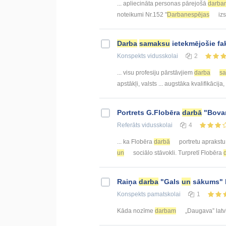
... apliecināta personas pārejošā
darba
noteikumi Nr.152 "
Darbanespējas
iz
Darba
samaksu
ietekmējošie fa
Konspekts
vidusskolai
2
... visu profesiju pārstāvjiem
darba
s
apstākļi, valsts ... augstāka kvalifikācija
Portrets G.Flobēra
darbā
"Bovar
Referāts
vidusskolai
4
... ka Flobēra
darbā
portretu aprakstu 
un
sociālo stāvokli. Turpretī Flobēra
Raiņa
darba
"Gals
un
sākums" 
Konspekts
pamatskolai
1
Kāda nozīme
darbam
„Daugava” latvi