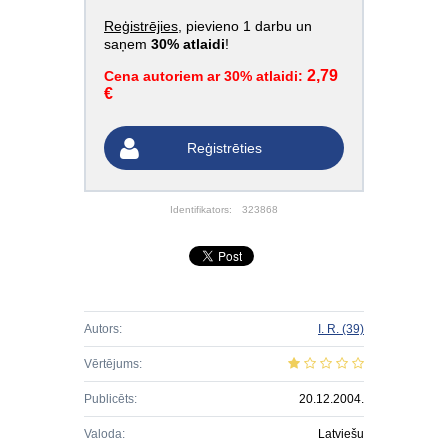
Reģistrējies
, pievieno 1 darbu un
saņem
30% atlaidi
!
2,79
Cena autoriem ar 30% atlaidi:
€
Reģistrēties
Identifikators:
323868
Autors:
I. R.
(39)
Vērtējums:
Publicēts:
20.12.2004.
Valoda:
Latviešu