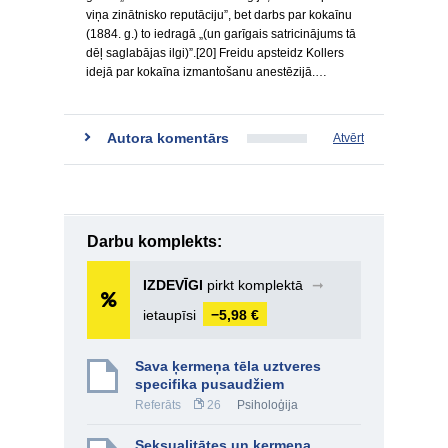
viņa zinātnisko reputāciju”, bet darbs par kokaīnu
(1884. g.) to iedragā „(un garīgais satricinājums tā
dēļ saglabājas ilgi)”.[20] Freidu apsteidz Kollers
idejā par kokaīna izmantošanu anestēzijā.…
Autora komentārs
Atvērt
Darbu komplekts:
IZDEVĪGI
pirkt komplektā
➞
ietaupīsi
−5,98 €
Sava ķermeņa tēla uztveres
specifika pusaudžiem
Referāts
26
Psiholoģija
Seksualitātes un ķermeņa