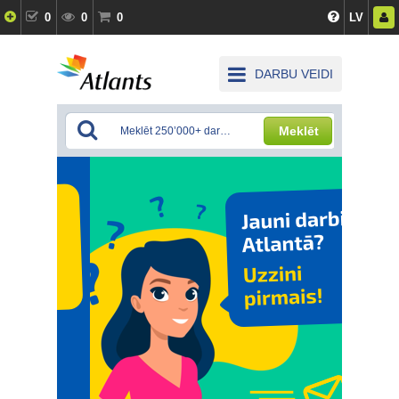
0
0
0
LV
DARBU VEIDI
Meklēt