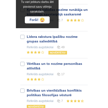
Tu vari jebkuru darbu ātri
pievienot savu vēlmju
Ķermeņa valodas nozīme runātāja un
sarakstam.
klausītāja savstarpējā saskarsmē
Forši!
Referāts
augstskolai
7
Līdera rakstura īpašību nozīme
grupas saliedētībā
Referāts
augstskolai
49
NOVĒRTĒTS!
Vērtības un to nozīme personības
attīstībā
Referāts
augstskolai
17
Brīvības un vienlīdzības konflikts
politikas filosofijas vēsturē
Referāts
augstskolai
7
NOVĒRTĒTS!