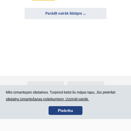
Parādīt vairāk līdzīgos ...
Par Atlants.lv
Reklāma
Mēs izmantojam sīkdatnes. Turpinot lietot šo mājas lapu, Jūs piekrītat
sīkdatņu izmantošanas noteikumiem. Uzzināt vairāk.
Kontakti
Lietošanas noteikumi
Piekrītu
SIA „CDI” © 2002 -
Lapas karte
2026