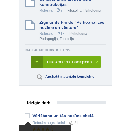
konstrukcijas
Referāts
8
Filosofija
,
Psiholoģija
Zigmunds Freids "Psihoanalīzes
nozīme un vēsture"
Referāts
13
Psiholoģija
,
Pedagoģija
,
Filosofija
Materiālu komplekts Nr. 1117450
Pirkt 3 materiālus komplektā
Apskatīt materiālu komplektu
Līdzīgie darbi
Vērtēšana un tās nozīme skolā
Referāts
augstskolai
21