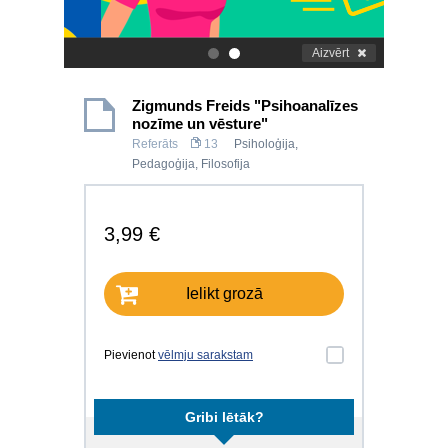
Aizvērt
.
.
Zigmunds Freids "Psihoanalīzes
nozīme un vēsture"
Referāts
13
Psiholoģija
,
Pedagoģija
,
Filosofija
3,99 €
Ielikt grozā
Pievienot
vēlmju sarakstam
Gribi lētāk?