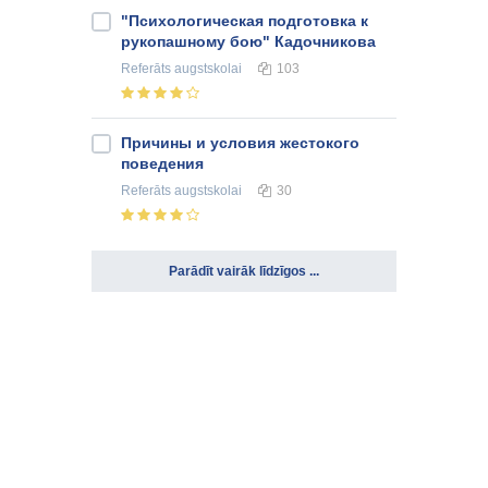
"Психологическая подготовка к
рукопашному бою" Кадочникова
Referāts
augstskolai
103
Причины и условия жестокого
поведения
Referāts
augstskolai
30
Parādīt vairāk līdzīgos ...