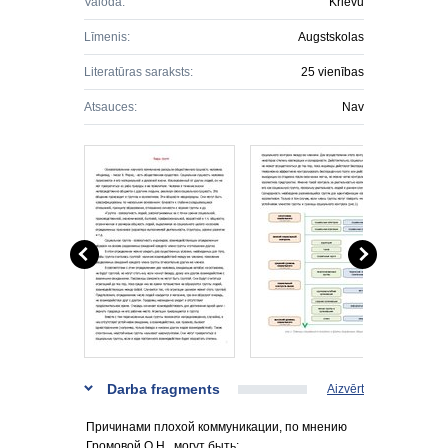
Valoda:
Krievu
Līmenis:
Augstskolas
Literatūras saraksts:
25 vienības
Atsauces:
Nav
Darba fragments
Aizvērt
Причинами плохой коммуникации, по мнению
Громовой О.Н., могут быть: