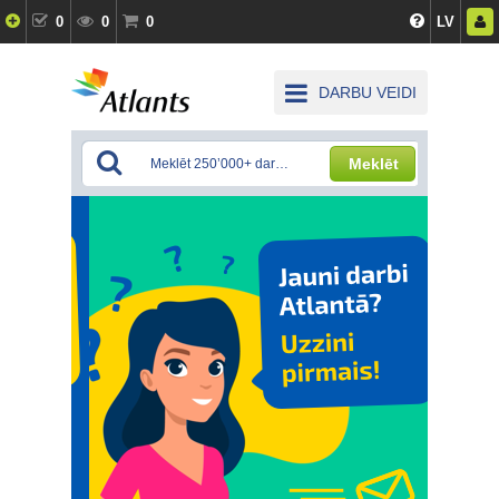
0
0
0
LV
DARBU VEIDI
Meklēt