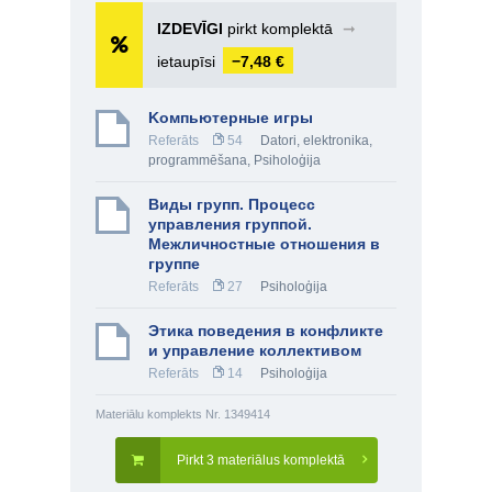
IZDEVĪGI
pirkt komplektā
➞
ietaupīsi
−7,48 €
Kомпьютерные игры
Referāts
54
Datori, elektronika,
programmēšana
,
Psiholoģija
Виды групп. Процесс
управления группой.
Межличностные отношения в
группе
Referāts
27
Psiholoģija
Этика поведения в конфликте
и управление коллективом
Referāts
14
Psiholoģija
Materiālu komplekts Nr. 1349414
Pirkt 3 materiālus komplektā