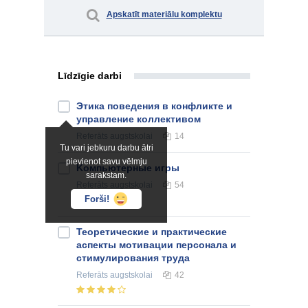
Apskatīt materiālu komplektu
Līdzīgie darbi
Этика поведения в конфликте и
управление коллективом
Referāts
augstskolai
14
Tu vari jebkuru darbu ātri
pievienot savu vēlmju
Kомпьютерные игры
sarakstam.
Referāts
augstskolai
54
Forši!
Теоретические и практические
аспекты мотивации персонала и
стимулирования труда
Referāts
augstskolai
42