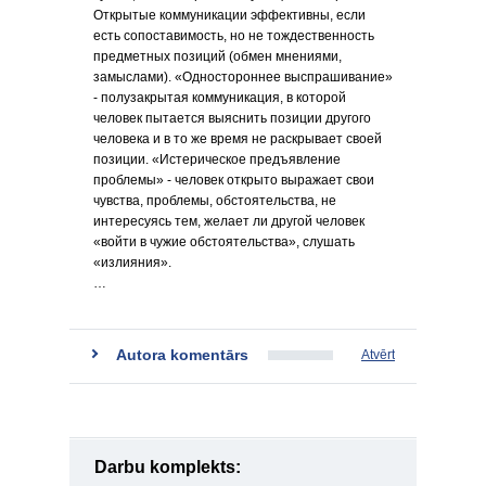
Открытые коммуникации эффективны, если
есть сопоставимость, но не тождественность
предметных позиций (обмен мнениями,
замыслами). «Одностороннее выспрашивание»
- полузакрытая коммуникация, в которой
человек пытается выяснить позиции другого
человека и в то же время не раскрывает своей
позиции. «Истерическое предъявление
проблемы» - человек открыто выражает свои
чувства, проблемы, обстоятельства, не
интересуясь тем, желает ли другой человек
«войти в чужие обстоятельства», слушать
«излияния».
…
Autora komentārs
Atvērt
Darbu komplekts: