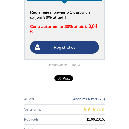
Reģistrējies
, pievieno 1 darbu un
saņem
30% atlaidi
!
3,84
Cena autoriem ar 30% atlaidi:
€
Reģistrēties
Identifikators:
316504
Autors:
Anonīms autors
(20)
Vērtējums:
Publicēts:
11.09.2015.