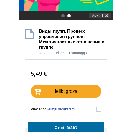
Aizvērt
.
.
Виды групп. Процесс
управления группой.
Межличностные отношения в
группе
Referāts
27
Psiholoģija
5,49 €
Ielikt grozā
Pievienot
vēlmju sarakstam
Gribi lētāk?