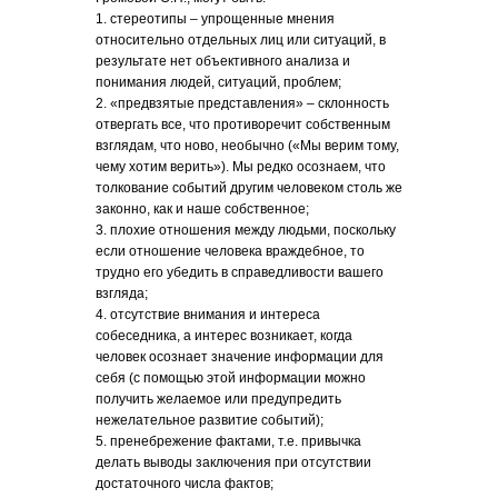
1. стереотипы – упрощенные мнения
относительно отдельных лиц или ситуаций, в
результате нет объективного анализа и
понимания людей, ситуаций, проблем;
2. «предвзятые представления» – склонность
отвергать все, что противоречит собственным
взглядам, что ново, необычно («Мы верим тому,
чему хотим верить»). Мы редко осознаем, что
толкование событий другим человеком столь же
законно, как и наше собственное;
3. плохие отношения между людьми, поскольку
если отношение человека враждебное, то
трудно его убедить в справедливости вашего
взгляда;
4. отсутствие внимания и интереса
собеседника, а интерес возникает, когда
человек осознает значение информации для
себя (с помощью этой информации можно
получить желаемое или предупредить
нежелательное развитие событий);
5. пренебрежение фактами, т.е. привычка
делать выводы заключения при отсутствии
достаточного числа фактов;