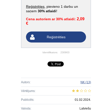
Reģistrējies
, pievieno 1 darbu un
saņem
30% atlaidi
!
2,09
Cena autoriem ar 30% atlaidi:
€
Reģistrēties
Identifikators:
230903
Autors:
NK
(13)
Vērtējums:
Publicēts:
01.02.2024.
Valoda:
Latviešu