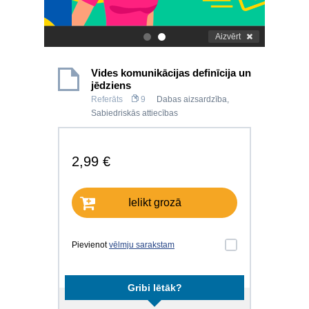
Aizvērt
.
.
Vides komunikācijas definīcija un
jēdziens
Referāts
9
Dabas aizsardzība
,
Sabiedriskās attiecības
2,99 €
Ielikt grozā
Pievienot
vēlmju sarakstam
Gribi lētāk?