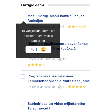
Līdzīgie darbi
Masu mediji. Masu komunikācijas
funkcijas
Referāts
vidusskolai
5
Tu vari jebkuru darbu ātri
pievienot savu vēlmju
sarakstam.
Nederīgo medikamentu savākšanas
iespējas Engurē un tuvākajā
Forši!
apkārtnē
Referāts
vidusskolai
17
Programmēšanas inženiera
kompetence vides aizsardzības jomā
Referāts
vidusskolai
4
Sabiedrības un vides mijiedarbība
Talsu novadā