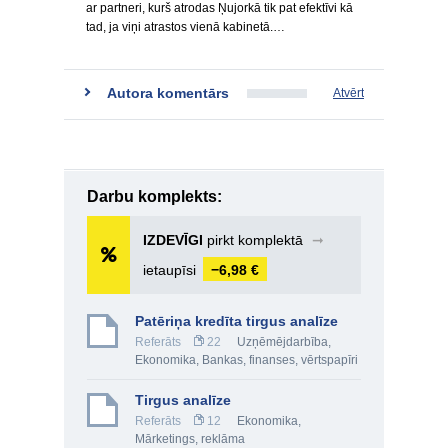
ar partneri, kurš atrodas Ņujorkā tik pat efektīvi kā
tad, ja viņi atrastos vienā kabinetā.…
Autora komentārs
Atvērt
Darbu komplekts:
IZDEVĪGI
pirkt komplektā
➞
ietaupīsi
−6,98 €
Patēriņa kredīta tirgus analīze
Referāts
22
Uzņēmējdarbība
,
Ekonomika
,
Bankas, finanses, vērtspapīri
Tirgus analīze
Referāts
12
Ekonomika
,
Mārketings, reklāma