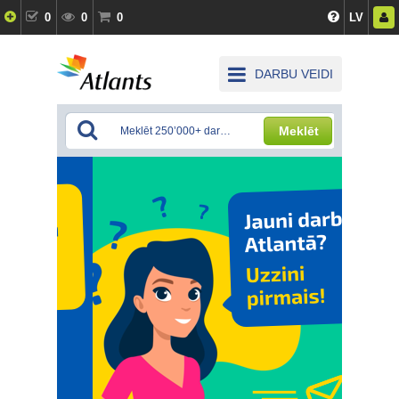
0
0
0
LV
DARBU VEIDI
Meklēt