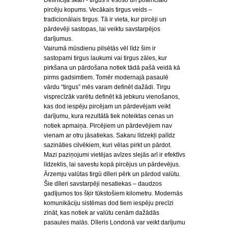
Definīcija skan - tirgus ir esošo un potenciālo
pircēju kopums. Vecākais tirgus veids –
tradicionālais tirgus. Tā ir vieta, kur pircēji un
pārdevēji sastopas, lai veiktu savstarpējos
darījumus.
Vairumā mūsdienu pilsētās vēl līdz šim ir
sastopami tirgus laukumi vai tirgus zāles, kur
pirkšana un pārdošana notiek tādā pašā veidā kā
pirms gadsimtiem. Tomēr modernajā pasaulē
vārdu “tirgus” mēs varam definēt dažādi. Tirgu
visprecīzāk varētu definēt kā jebkuru vienošanos,
kas dod iespēju pircējam un pārdevējam veikt
darījumu, kura rezultātā tiek noteiktas cenas un
notiek apmaiņa. Pircējiem un pārdevējiem nav
vienam ar otru jāsatiekas. Sakaru līdzekļi palīdz
sazināties cilvēkiem, kuri vēlas pirkt un pārdot.
Mazi paziņojumi vietējas avīzes slejās arī ir efektīvs
līdzeklis, lai savestu kopā pircējus un pārdevējus.
Ārzemju valūtas tirgū dīleri pērk un pārdod valūtu.
Šie dīleri savstarpēji nesatiekas – daudzos
gadījumos tos šķir tūkstošiem kilometru. Modernās
komunikāciju sistēmas dod tiem iespēju precīzi
zināt, kas notiek ar valūtu cenām dažādās
pasaules malās. Dīleris Londonā var veikt darījumu