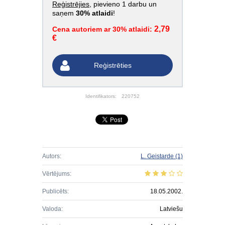
Reģistrējies
, pievieno 1 darbu un
saņem
30% atlaidi
!
2,79
Cena autoriem ar 30% atlaidi:
€
Reģistrēties
Identifikators:
220752
Autors:
L. Geistarde
(1)
Vērtējums:
Publicēts:
18.05.2002.
Valoda:
Latviešu