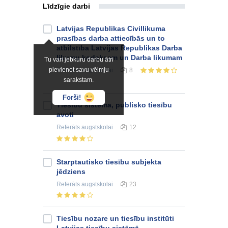
Līdzīgie darbi
Latvijas Republikas Civillikuma
prasības darba attiecībās un to
atbilstība Latvijas Republikas Darba
likumu kodeksam un Darba likumam
Tu vari jebkuru darbu ātri
pievienot savu vēlmju
Referāts
augstskolai
8
sarakstam.
Forši!
Tiesību sistēma, publisko tiesību
avoti
Referāts
augstskolai
12
Starptautisko tiesību subjekta
jēdziens
Referāts
augstskolai
23
Tiesību nozare un tiesību institūti