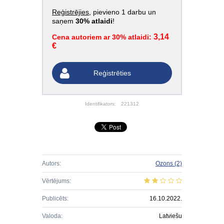
Reģistrējies
, pievieno 1 darbu un
saņem
30% atlaidi
!
3,14
Cena autoriem ar 30% atlaidi:
€
Reģistrēties
Identifikators:
221312
Autors:
Ozons
(2)
Vērtējums:
Publicēts:
16.10.2022.
Valoda:
Latviešu