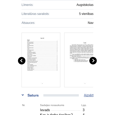
Līmenis:
Augstskolas
Literatūras saraksts:
5 vienības
Atsauces:
Nav
Saturs
Aizvērt
Nr.
Sadaļas nosaukums
Lpp.
Ievads
3
Kas ir darba tiesības?
4