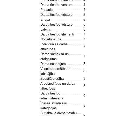
Darba tiesību vēsture
4
Pasaule
4
Darba tiesību vēsture
5
Eiropa
5
Darba tiesību vēsture
5
Latvija
5
Darba tiesību elementi
7
Nodarbinātība
7
Individuālās darba
7
attiecības
Darba samaksa un
7
atalgojums
Darba nosacījumi
8
Veselība, drošība un
8
labklājība
Sociālā drošība
8
Arodbiedrības un darba
8
attiecības
Darba tiesību
9
administrēšana
Īpašas strādnieku
9
kategorijas
Būtiskākie darba tiesību
9