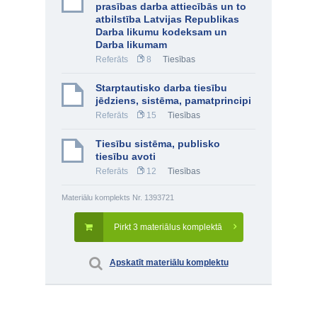
prasības darba attiecībās un to
atbilstība Latvijas Republikas
Darba likumu kodeksam un
Darba likumam
Referāts
8
Tiesības
Starptautisko darba tiesību
jēdziens, sistēma, pamatprincipi
Referāts
15
Tiesības
Tiesību sistēma, publisko
tiesību avoti
Referāts
12
Tiesības
Materiālu komplekts Nr. 1393721
Pirkt 3 materiālus komplektā
Apskatīt materiālu komplektu