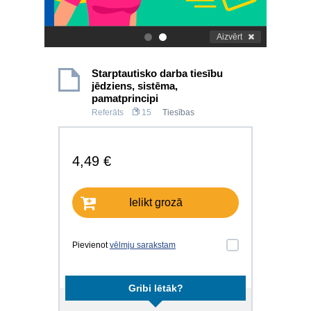
Aizvērt
.
.
Starptautisko darba tiesību
jēdziens, sistēma,
pamatprincipi
Referāts
15
Tiesības
4,49 €
Ielikt grozā
Pievienot
vēlmju sarakstam
Gribi lētāk?