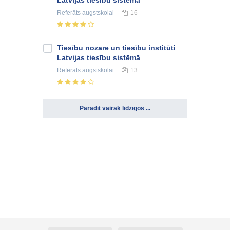
Latvijas tiesību sistēmā
Referāts
augstskolai
16
Tiesību nozare un tiesību institūti
Latvijas tiesību sistēmā
Referāts
augstskolai
13
Parādīt vairāk līdzīgos ...