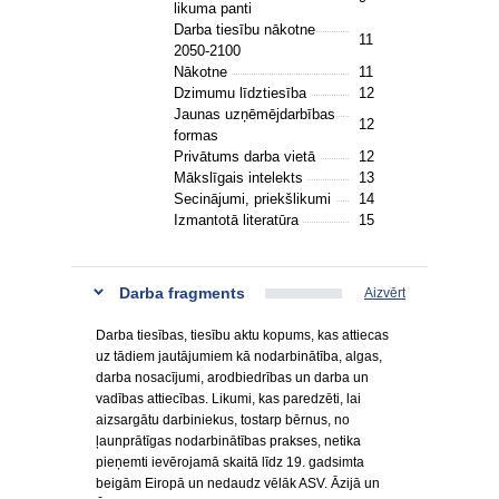
likuma panti
Darba tiesību nākotne
11
2050-2100
Nākotne
11
Dzimumu līdztiesība
12
Jaunas uzņēmējdarbības
12
formas
Privātums darba vietā
12
Mākslīgais intelekts
13
Secinājumi, priekšlikumi
14
Izmantotā literatūra
15
Darba fragments
Aizvērt
Darba tiesības, tiesību aktu kopums, kas attiecas
uz tādiem jautājumiem kā nodarbinātība, algas,
darba nosacījumi, arodbiedrības un darba un
vadības attiecības. Likumi, kas paredzēti, lai
aizsargātu darbiniekus, tostarp bērnus, no
ļaunprātīgas nodarbinātības prakses, netika
pieņemti ievērojamā skaitā līdz 19. gadsimta
beigām Eiropā un nedaudz vēlāk ASV. Āzijā un