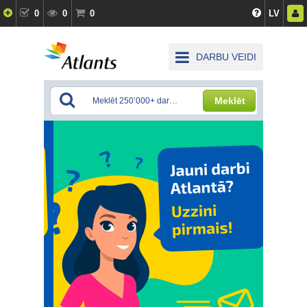
0
0
0
LV
DARBU VEIDI
Meklēt