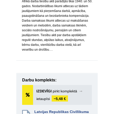
Āfrikā darba tiesību akti parādījās tikai 1940. un 50.
gados. Nodarbinātības likumi attiecas uz tādiem
jautājumiem kā pieņemšana darbā, apmācība,
paaugstināšana un bezdarbnieka kompensācija.
Darba samaksas likumi attiecas uz maksāšanas
veidiem un metodēm, darba samaksas likmēm,
sociālo nodrošinājumu, pensijām un citiem
jautājumiem. Tiesību akti par darba apstākļiem
regulē stundas, atpūtas laikus, atvaļinājumus,
bērnu darbu, vienlīdzību darba vietā, kā arī
veselību un drošību.…
Darbu komplekts:
IZDEVĪGI
pirkt komplektā
➞
ietaupīsi
−5,48 €
Latvijas Republikas Civillikuma