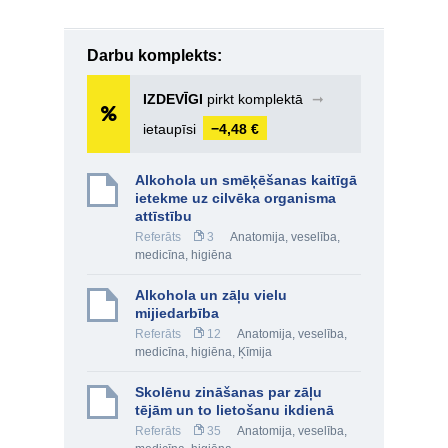
Darbu komplekts:
IZDEVĪGI
pirkt komplektā
➞
ietaupīsi
−4,48 €
Alkohola un smēķēšanas kaitīgā
ietekme uz cilvēka organisma
attīstību
Referāts
3
Anatomija, veselība,
medicīna, higiēna
Alkohola un zāļu vielu
mijiedarbība
Referāts
12
Anatomija, veselība,
medicīna, higiēna
,
Ķīmija
Skolēnu zināšanas par zāļu
tējām un to lietošanu ikdienā
Referāts
35
Anatomija, veselība,