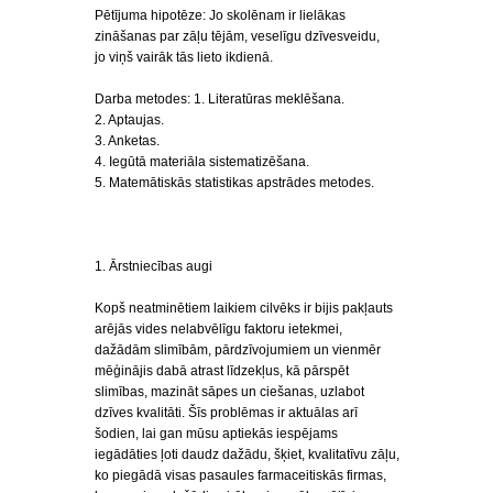
Pētījuma hipotēze: Jo skolēnam ir lielākas
zināšanas par zāļu tējām, veselīgu dzīvesveidu,
jo viņš vairāk tās lieto ikdienā.
Darba metodes: 1. Literatūras meklēšana.
2. Aptaujas.
3. Anketas.
4. Iegūtā materiāla sistematizēšana.
5. Matemātiskās statistikas apstrādes metodes.
1. Ārstniecības augi
Kopš neatminētiem laikiem cilvēks ir bijis pakļauts
arējās vides nelabvēlīgu faktoru ietekmei,
dažādām slimībām, pārdzīvojumiem un vienmēr
mēģinājis dabā atrast līdzekļus, kā pārspēt
slimības, mazināt sāpes un ciešanas, uzlabot
dzīves kvalitāti. Šīs problēmas ir aktuālas arī
šodien, lai gan mūsu aptiekās iespējams
iegādāties ļoti daudz dažādu, šķiet, kvalitatīvu zāļu,
ko piegādā visas pasaules farmaceitiskās firmas,