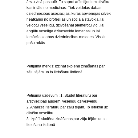
ārstu visā pasaulē. To saprot arī miljoniem cilvēku,
kas ir tālu no medicīnas. Tiek veidotas dabas
dziedniecības asociācijas, kurās apvienojas cilvēki
neatkarīgi no profesijas un sociālā stāvokļa, lai
veidotu veselīgu, dzīvošanai piemērotu vidi, lai
apgūtu veselīga dzīvesveida iemaņas un lai
iemācītos dabas dziedniecības metodes. Viss ir
pašu rokās.
Pētījuma mērķis: Izzināt skolēnu zināšanas par
zāļu tējām un to lietošanu ikdienā.
Pētījuma uzdevumi: 1. Studēt literatūru par
ārstniecības augiem, veselīgu dzīvesveidu.
2. Analizēt literatūru par zāļu tējām. To ietekmi uz
cilvēka veselību.
3. Izpētīt skolēna zināšanas par zāļu tējām un to
lietošanu ikdienā.