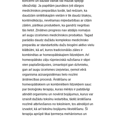
koncerni un dažādi vairāk vai mazāk spējīgi
sīkražotāji. Ja papētām jaunākos ļoti dārgos
medicīniskos preparātus tuvāk, tad redzam, ka
daudzām sintētiskajām vielām ir tik daudz blakņu,
kontrindikāciju, nevēlamas mijiedarbības ar citām
zālēm, pārtikas produktiem, ka gandrīz negribas
tās lietot. Zinātnes progress nav atstājis nomaļus
arī augu izcelsmes medicīniskos produktus. Tagad
parādās daudz dažādu komplekso medicīnisko
preparātu ar standartizētu dažu biogēni aktīvo vielu
klātbūtni, kā arī, kuros tradicionālās zāles ir
kombinētas ar homeopātiskajiem līdzekļiem. Arī
homeopātisko zāļu rūpnieciskā ražošana ir stipri
vien paplašinājusies, izmantojot gan dzīvnieku,
gan arī augu izcelsmes izejvielas, ņemot vērā
organisma aizsargsistēmas lielo nozīmi
ārstniecības procesā. Ārstēšanu ar
homeopātiskiem un kombinētiem līdzekļiem sauc
par bioloģisku terapiju, kuras mērķis ir patstāvīgi
atindēt organismu un novērst bojājumus, kurus var
izraisīt dažādu toksīnu iedarbība, tādēļ ārstēšana
nozīmē atbrīvošanos no toksīniem, tos atindējot un
izvadot, kā arī toksīnu bojājumu likvidēšanu. Šī
terapija aprūpē tikai ķermeņa mehānismus un