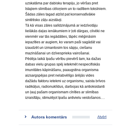
uzskatāma par dabisku terapiju, jo vēršas pret
īstajiem slimības cēloņiem un to radītiem toksīniem.
Šādas zāles tagad atzīst pat konservatīvākie
sintētisko zāļu aizstāvji.
Tā kā visas zāles salīdzinājumā ar iedzīvotāju
lielākās daļas ienākumiem ir ļoti dārgas, cilvēki ne
vienmēr var tās iegādāties, tāpēc mēģināsim
iepazīties ar augiem, ko varam paši sagādāt vai
izaudzēt un izmantosim tos sāpju, ciešanu
mazināšanai un dzīvesprieka vairošanai.
Pēdēja laikā īpašu vērību pievērš tam, ka dažas
dabas vielu grupas spēj ietekmēt nespecifiskās
imunitātes kāpināšanu, paaugstina organisma
aizsargspējas pret nelabvēlīgo ārējās vides
dažādu faktoru ietekmi uz organismu, saista brīvos
radikāļus, radionuklīdus, darbojas kā antioksidanti
un ļauj pašam organismam cīnīties ar slimības
izraisītāju, stimulējot īpašu antivielu veidošanos.…
Autora komentārs
Atvērt