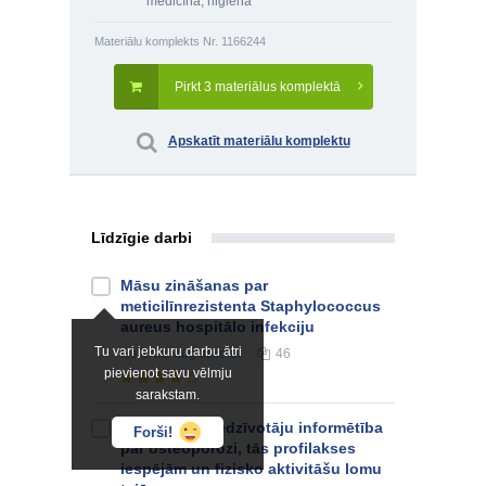
medicīna, higiēna
Materiālu komplekts Nr. 1166244
Pirkt 3 materiālus komplektā
Apskatīt materiālu komplektu
Līdzīgie darbi
Māsu zināšanas par
meticilīnrezistenta Staphylococcus
aureus hospitālo infekciju
Tu vari jebkuru darbu ātri
Referāts
augstskolai
46
pievienot savu vēlmju
sarakstam.
Mazpilsētas iedzīvotāju informētība
Forši!
par osteoporozi, tās profilakses
iespējām un fizisko aktivitāšu lomu