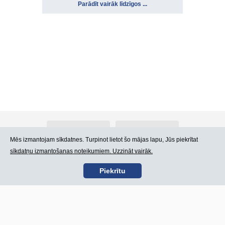
Parādīt vairāk līdzīgos ...
Par Atlants.lv
Reklāma
Mēs izmantojam sīkdatnes. Turpinot lietot šo mājas lapu, Jūs piekrītat
sīkdatņu izmantošanas noteikumiem. Uzzināt vairāk.
Kontakti
Lietošanas noteikumi
Piekrītu
SIA „CDI” © 2002 -
Lapas karte
2026