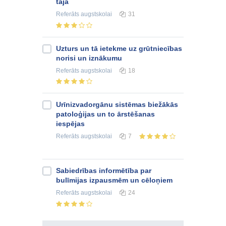
tajā
Referāts
augstskolai
31
Uzturs un tā ietekme uz grūtniecības
norisi un iznākumu
Referāts
augstskolai
18
Urīnizvadorgānu sistēmas biežākās
patoloģijas un to ārstēšanas
iespējas
Referāts
augstskolai
7
Sabiedrības informētība par
bulīmijas izpausmēm un cēloņiem
Referāts
augstskolai
24