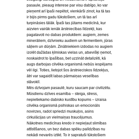
pasaule, pieaug interese par visu dabīgo, ko var
pieņemt arī īpaši nepētot, vienkārši zinot, ka tā tas
ir bijis pirms gadu tūkstošiem, un tā tas arī
turpināsies tālāk. Īpaši tas jūtams medicīnā, kur
aizvien vairāk ienāk ārstniecības līdzekļi, kas
pagatavoti no dabas produktiem: augiem, zemes
minerāliem, dzīvnieku audiem un fermentiem, jūras
sāļiem un dūņām. Zinātniekiem izdodas no augiem
izolēt dažādas ķīmiskas vielas un, atsevišķi ņemot,
noskaidrot to īpašības, bet uzzināt detalizēti, kā
augs darbojas cilvēka organismā nebūs iespējams
vēl ilgi. Toties, lietojot šos ārstnieciskos līdzekļus,
ātri var sagaidīt labas pārmaiņas veselības
stāvoklī.
Mēs dzīvojam pasaulē, kuru saucam par civilizētu.
Mūsdienu dzīves esamība – steiga, stress,
nepietiekamo dabisko kustību kopums – izraisa
cilvēka organismā psihiskas un emocionāls
novirzes, radot spriedzi muskuļos, asins
cirkulācijas un vielmaiņas traucējumus.
Nākotnes medicīnas kredo ir nepieļaut slimības
attīstīšanos, un bez dabas spēku palīdzības nu
nekādi nevarēs iztikt. To ir sapratuši tūkstošiem