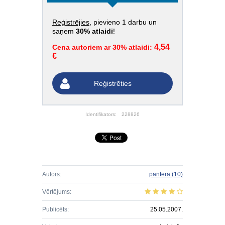
Reģistrējies
, pievieno 1 darbu un
saņem
30% atlaidi
!
4,54
Cena autoriem ar 30% atlaidi:
€
Reģistrēties
Identifikators:
228826
Autors:
pantera
(10)
Vērtējums:
Publicēts:
25.05.2007.