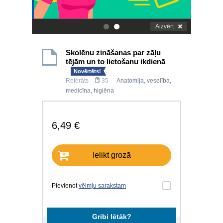
Aizvērt
.
.
Skolēnu zināšanas par zāļu
tējām un to lietošanu ikdienā
Novērtēts!
Referāts
35
Anatomija, veselība,
medicīna, higiēna
6,49 €
Ielikt grozā
Pievienot
vēlmju sarakstam
Gribi lētāk?