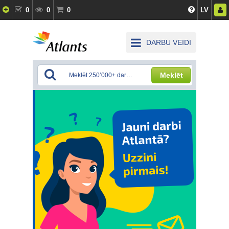
0
0
0
LV
DARBU VEIDI
Meklēt