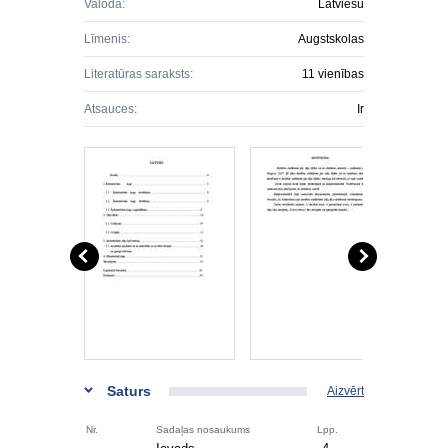
Valoda:
Latviešu
Līmenis:
Augstskolas
Literatūras saraksts:
11 vienības
Atsauces:
Ir
Saturs
Aizvērt
Nr.
Sadaļas nosaukums
Lpp.