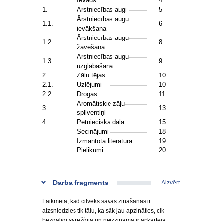
Ievads
4
1.
Ārstniecības augi
5
Ārstniecības augu
1.1.
6
ievākšana
Ārstniecības augu
1.2.
8
žāvēšana
Ārstniecības augu
1.3.
9
uzglabāšana
2.
Zāļu tējas
10
2.1.
Uzlējumi
10
2.2.
Drogas
11
Aromātiskie zāļu
3.
13
spilventiņi
4.
Pētnieciskā daļa
15
Secinājumi
18
Izmantotā literatūra
19
Pielikumi
20
Darba fragments
Aizvērt
Laikmetā, kad cilvēks savās zināšanās ir
aizsniedzies tik tālu, ka sāk jau apzināties, cik
bezgalīgi sarežģīta un neizzināma ir apkārtējā