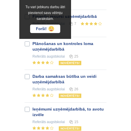
Tu vari jebkuru darbu ātri
pievienot savu vēlmju
Finanšu resursi uzņēmējdarbībā
sarakstam.
Referāts
augstskolai
7
Forši!
Plānošanas un kontroles loma
uzņēmējdarbībā
Referāts
augstskolai
25
NOVĒRTĒTS!
Darba samaksas būtība un veidi
uzņēmējdarbībā
Referāts
augstskolai
26
NOVĒRTĒTS!
Ieņēmumi uzņēmējdarbībā, to avotu
izvēle
Referāts
augstskolai
15
NOVĒRTĒTS!