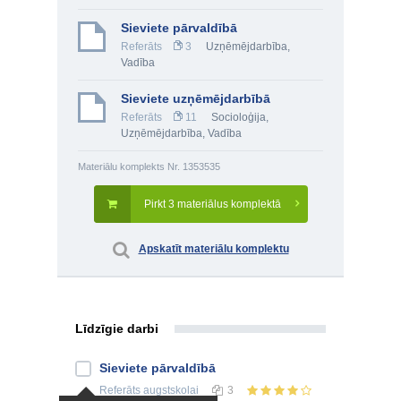
Sieviete pārvaldībā
Referāts
3
Uzņēmējdarbība
,
Vadība
Sieviete uzņēmējdarbībā
Referāts
11
Socioloģija
,
Uzņēmējdarbība
,
Vadība
Materiālu komplekts Nr. 1353535
Pirkt 3 materiālus komplektā
Apskatīt materiālu komplektu
Līdzīgie darbi
Sieviete pārvaldībā
Referāts
augstskolai
3