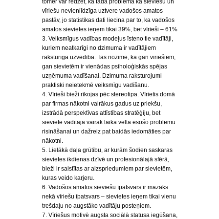
tomēr var redzēt, ka tāda problēma kā sieviešu un
vīriešu nevienlīdzīga uztvere vadošos amatos
pastāv, jo statistikas dati liecina par to, ka vadošos
amatos sievietes ieņem tikai 39%, bet vīrieši – 61%
3. Veiksmīgus vadības modeļus īsteno tie vadītāji,
kuriem neatkarīgi no dzimuma ir vadītājiem
raksturīga uzvedība. Tas nozīmē, ka gan vīriešiem,
gan sievietēm ir vienādas psiholoģiskās spējas
uzņēmuma vadīšanai. Dzimuma raksturojumi
praktiski neietekmē veiksmīgu vadīšanu.
4. Vīrieši bieži rīkojas pēc stereotipa. Vīrietis domā
par firmas nākotni vairākus gadus uz priekšu,
izstrādā perspektīvas attīstības stratēģiju, bet
sieviete vadītāja vairāk laika velta esošo problēmu
risināšanai un dažreiz pat baidās iedomāties par
nākotni.
5. Lielākā daļa grūtību, ar kurām šodien saskaras
sievietes ikdienas dzīvē un profesionālajā sfērā,
bieži ir saistītas ar aizspriedumiem par sievietēm,
kuras veido karjeru.
6. Vadošos amatos sieviešu īpatsvars ir mazāks
nekā vīriešu īpatsvars – sievietes ieņem tikai vienu
trešdaļu no augstāko vadītāju posteņiem.
7. Vīriešus motivē augsta sociālā statusa iegūšana,