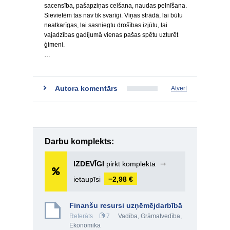
sacensība, pašapziņas celšana, naudas pelnīšana.
Sievietēm tas nav tik svarīgi. Viņas strādā, lai būtu
neatkarīgas, lai sasniegtu drošības izjūtu, lai
vajadzības gadījumā vienas pašas spētu uzturēt
ģimeni.
…
Autora komentārs
Atvērt
Darbu komplekts:
IZDEVĪGI
pirkt komplektā
➞
ietaupīsi
−2,98 €
Finanšu resursi uzņēmējdarbībā
Referāts
7
Vadība
,
Grāmatvedība
,
Ekonomika