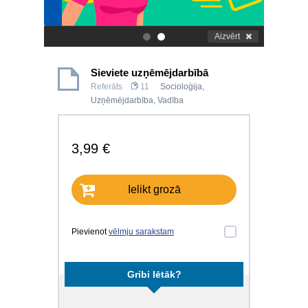
Aizvērt
.
.
Sieviete uzņēmējdarbībā
Referāts
11
Socioloģija
,
Uzņēmējdarbība
,
Vadība
3,99 €
Ielikt grozā
Pievienot
vēlmju sarakstam
Gribi lētāk?