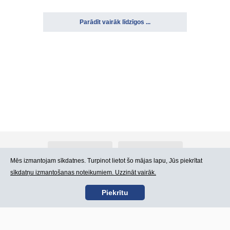
Parādīt vairāk līdzīgos ...
Par Atlants.lv
Reklāma
Mēs izmantojam sīkdatnes. Turpinot lietot šo mājas lapu, Jūs piekrītat
sīkdatņu izmantošanas noteikumiem. Uzzināt vairāk.
Kontakti
Lietošanas noteikumi
Piekrītu
SIA „CDI” © 2002 -
Lapas karte
2026