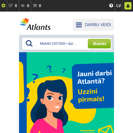
0
0
0
LV
DARBU VEIDI
Meklēt