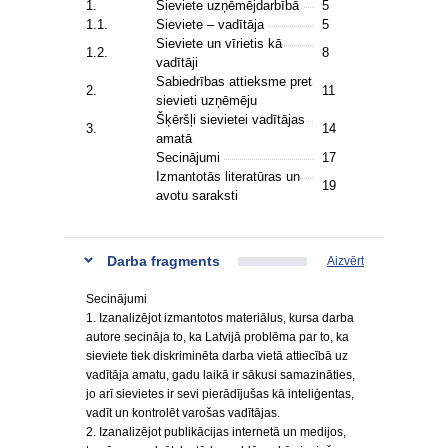
1.
Sieviete uzņēmējdarbībā
5
1.1.
Sieviete – vadītāja
5
Sieviete un vīrietis kā
1.2.
8
vadītāji
Sabiedrības attieksme pret
2.
11
sievieti uzņēmēju
Šķēršļi sievietei vadītājas
3.
14
amatā
Secinājumi
17
Izmantotās literatūras un
19
avotu saraksti
Darba fragments
Aizvērt
Secinājumi
1. Izanalizējot izmantotos materiālus, kursa darba
autore secināja to, ka Latvijā problēma par to, ka
sieviete tiek diskriminēta darba vietā attiecībā uz
vadītāja amatu, gadu laikā ir sākusi samazināties,
jo arī sievietes ir sevi pierādījušas kā inteliģentas,
vadīt un kontrolēt varošas vadītājas.
2. Izanalizējot publikācijas internetā un medijos,