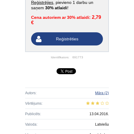
Reģistrējies
, pievieno 1 darbu un
saņem
30% atlaidi
!
2,79
Cena autoriem ar 30% atlaidi:
€
Reģistrēties
Identifikators:
691773
Autors:
Māra
(2)
Vērtējums:
Publicēts:
13.04.2016.
Valoda:
Latviešu