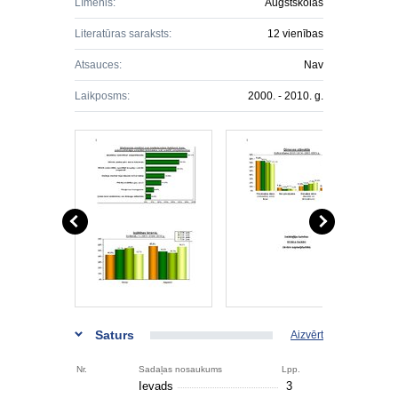
Līmenis:
Augstskolas
Literatūras saraksts:
12 vienības
Atsauces:
Nav
Laikposms:
2000. - 2010. g.
Saturs
Aizvērt
Nr.
Sadaļas nosaukums
Lpp.
Ievads
3