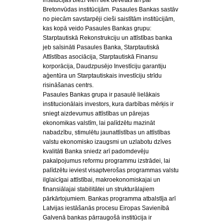
institūcijas bieži vien tiek dēvētas arī par
Bretonvūdas institūcijām. Pasaules Bankas sastāv
no piecām savstarpēji cieši saistītām institūcijām,
kas kopā veido Pasaules Bankas grupu:
Starptautiskā Rekonstrukciju un attīstības banka
jeb saīsināti Pasaules Banka, Starptautiskā
Attīstības asociācija, Starptautiskā Finansu
korporācija, Daudzpusējo Investīciju garantiju
aģentūra un Starptautiskais investīciju strīdu
risināšanas centrs.
Pasaules Bankas grupa ir pasaulē lielākais
institucionālais investors, kura darbības mērķis ir
sniegt aizdevumus attīstības un pārejas
ekonomikas valstīm, lai palīdzētu mazināt
nabadzību, stimulētu jaunattīstības un attīstības
valstu ekonomisko izaugsmi un uzlabotu dzīves
kvalitāti Banka sniedz arī padomdevēju
pakalpojumus reformu programmu izstrādei, lai
palīdzētu ieviest visaptverošas programmas valstu
ilglaicīgai attīstībai, makroekonomiskajai un
finansiālajai stabilitātei un strukturālajiem
pārkārtojumiem. Bankas programma atbalstīja arī
Latvijas iestāšanās procesu Eiropas Savienībā
Galvenā bankas pārraugošā institūcija ir