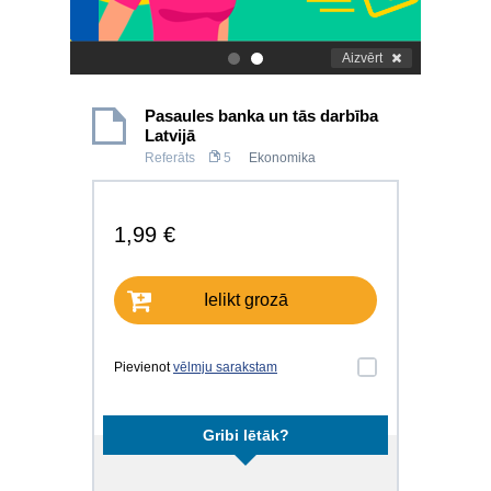
Aizvērt
.
.
Pasaules banka un tās darbība
Latvijā
Referāts
5
Ekonomika
1,99 €
Ielikt grozā
Pievienot
vēlmju sarakstam
Gribi lētāk?