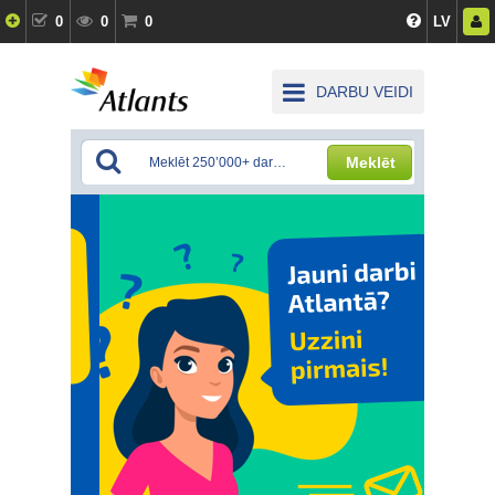
0
0
0
LV
DARBU VEIDI
Meklēt