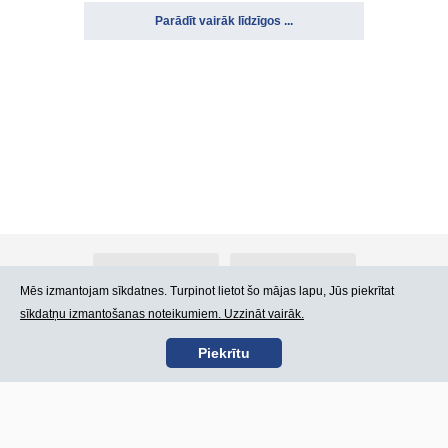
Parādīt vairāk līdzīgos ...
Par Atlants.lv
Reklāma
Mēs izmantojam sīkdatnes. Turpinot lietot šo mājas lapu, Jūs piekrītat
sīkdatņu izmantošanas noteikumiem. Uzzināt vairāk.
Kontakti
Lietošanas noteikumi
Piekrītu
SIA „CDI” © 2002 -
Lapas karte
2026