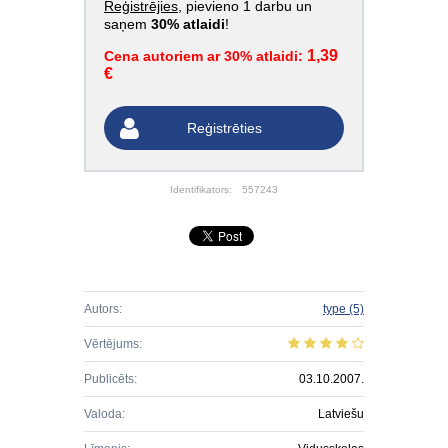
Reģistrējies
, pievieno 1 darbu un
saņem
30% atlaidi
!
1,39
Cena autoriem ar 30% atlaidi:
€
Reģistrēties
Identifikators:
557243
Autors:
type
(5)
Vērtējums:
Publicēts:
03.10.2007.
Valoda:
Latviešu