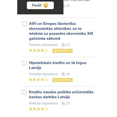
Forši!
Referāts
vidusskolai
24
ASV un Eiropas Savienība:
ekonomiskās attiecības un to
ietekme uz pasaules ekonomiku XXI
gadsimta sākumā
Referāts
vidusskolai
12
NOVĒRTĒTS!
Hipotekārais kredīts un tā tirgus
Latvijā
Referāts
vidusskolai
34
NOVĒRTĒTS!
Kredītu naudas politika unCentrālās
bankas darbība Latvijā
Referāts
vidusskolai
23