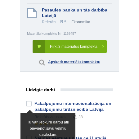
Pasaules banka un tās darbība
Latvijā
Referāts
5
Ekonomika
Materiālu komplekts Nr. 1168457
Pirkt 3 materiālus komplektā
Apskatīt materiālu komplektu
Līdzīgie darbi
Pakalpojumu internacionalizācija un
pakalpojumu tirdzniecība Latvijā
Referāts
vidusskolai
38
Tu vari jebkuru darbu ātri
pievienot savu vēlmju
sarakstam.
Naudas vēsture un tās ceļi Latvijā