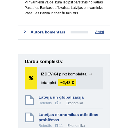
Pilnvarnieku valde, kurā ietilpst pārstāvis no katras
Pasaules Bankas dalībvalsts. Latvijas pilnvarnieks
Pasaules Bankā ir finanšu ministrs. …
Autora komentārs
Atvērt
Darbu komplekts:
IZDEVĪGI
pirkt komplektā
➞
ietaupīsi
−2,48 €
Latvija un globalizācija
Referāts
3
Ekonomika
Latvijas ekonomikas attīstības
problēmas
Referāts
11
Ekonomika